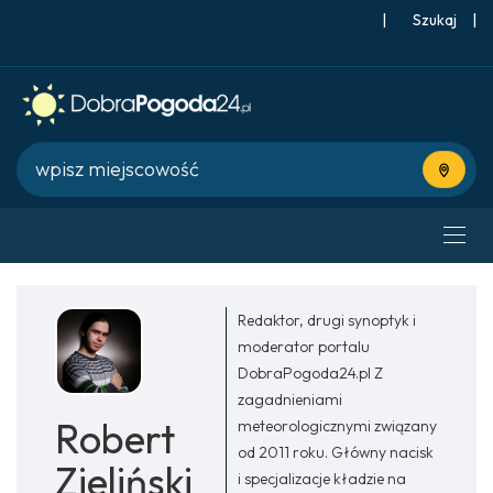
|
Szukaj
|
Użyj bie
Redaktor, drugi synoptyk i
moderator portalu
DobraPogoda24.pl Z
zagadnieniami
Robert
meteorologicznymi związany
od 2011 roku. Główny nacisk
Zieliński
i specjalizacje kładzie na