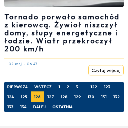
Tornado porwało samochód
z kierowcą. Żywioł niszczył
domy, słupy energetyczne i
łodzie. Wiatr przekroczył
200 km/h
02 maj - 06:47
Czytaj więcej
PIERWSZA
WSTECZ
1
2
3
122
123
124
125
126
127
128
129
130
131
132
133
134
DALEJ
OSTATNIA