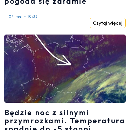
pogoda się załamie
04 maj - 10:33
Czytaj więcej
Będzie noc z silnymi
przymrozkami. Temperatura
spadnie do -5 stopni.