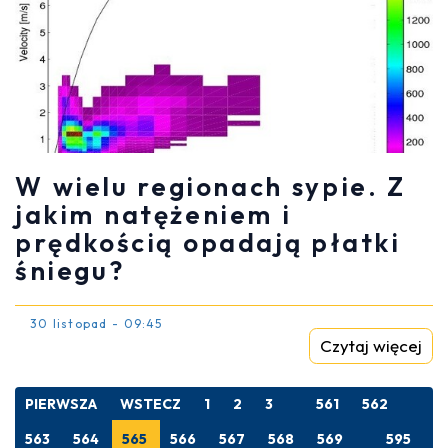
W wielu regionach sypie. Z
jakim natężeniem i
prędkością opadają płatki
śniegu?
30 listopad - 09:45
Czytaj więcej
PIERWSZA
WSTECZ
1
2
3
561
562
563
564
565
566
567
568
569
595