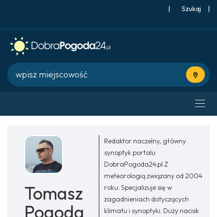
|
Szukaj
|
Użyj bie
Redaktor naczelny, główny
synoptyk portalu
DobraPogoda24.pl Z
meteorologią związany od 2004
Tomasz
roku. Specjalizuje się w
zagadnieniach dotyczących
Pogoda
klimatu i synoptyki. Duży nacisk