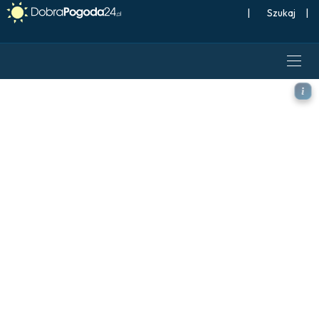
|
Szukaj
|