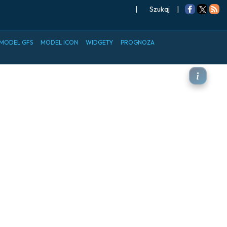
|
Szukaj
|
MODEL GFS
MODEL ICON
WIDGETY
PROGNOZA