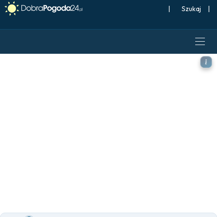
|
Szukaj
|