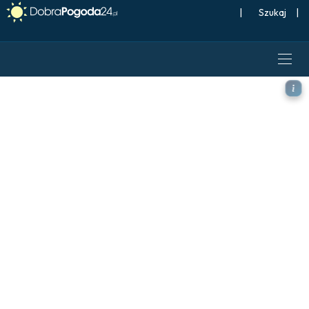
|
Szukaj
|