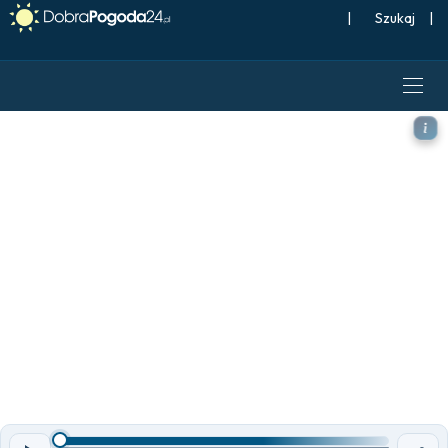
|
Szukaj
|