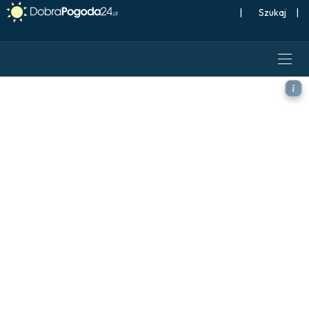
|
Szukaj
|