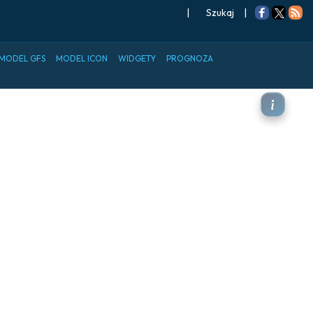
|
Szukaj
|
MODEL GFS
MODEL ICON
WIDGETY
PROGNOZA