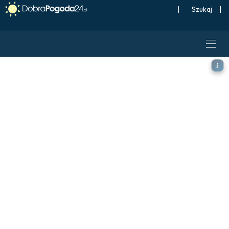
|
Szukaj
|