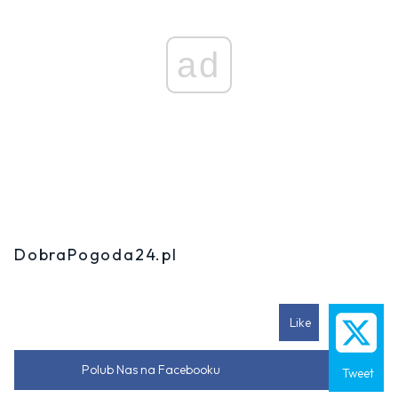
ad
DobraPogoda24.pl
Like
Polub Nas na Facebooku
Tweet