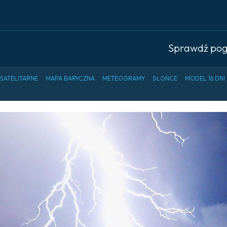
Sprawdź po
 SATELITARNE
MAPA BARYCZNA
METEOGRAMY
SŁOŃCE
MODEL 16 DNI