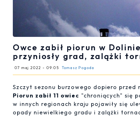
Owce zabił piorun w Dolini
przyniosły grad, zalążki to
07 maj 2022 - 09:05
Tomasz Pogoda
Szczyt sezonu burzowego dopiero przed 
Piorun zabił 11 owiec
"chroniących" się 
w innych regionach kraju pojawiły się ul
opady niewielkiego gradu i zalążki torna