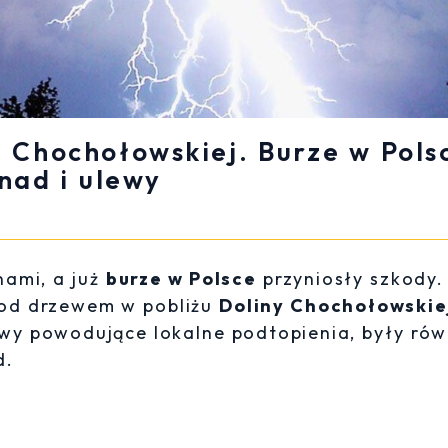
e Chochołowskiej. Burze w Pols
rnad i ulewy
nami, a już
burze w Polsce
przyniosły szkody.
pod drzewem w pobliżu
Doliny Chochołowskie
ewy powodujące lokalne podtopienia, były rów
d.