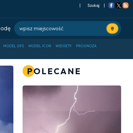
|
Szukaj
|
godę
Użyj bieżące
MODEL GFS
MODEL ICON
WIDGETY
PROGNOZA
POLECANE