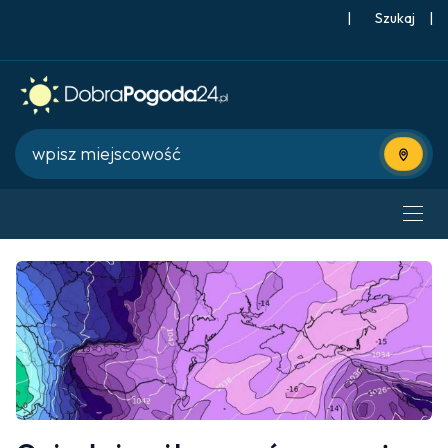
|
Szukaj
|
Użyj bie