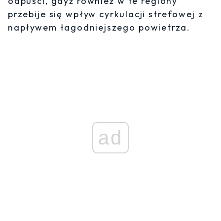
odpuści, gdyż również w te regiony
przebije się wpływ cyrkulacji strefowej z
napływem łagodniejszego powietrza.
ad