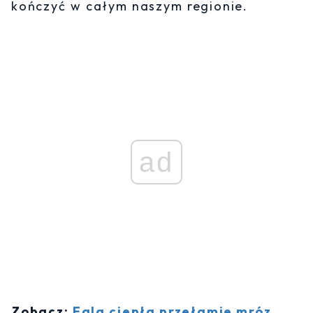
kończyć w całym naszym regionie.
ad
Zobacz:
Fala ciepła przełamie mróz.