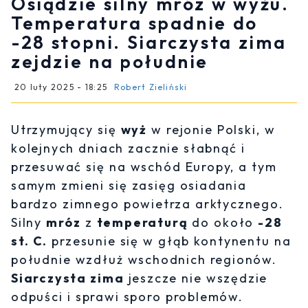
Osiądzie silny mróz w wyżu.
Temperatura spadnie do
-28 stopni. Siarczysta zima
zejdzie na południe
20 luty 2025 - 18:25
Robert Zieliński
Utrzymujący się
wyż
w rejonie Polski, w
kolejnych dniach zacznie słabnąć i
przesuwać się na wschód Europy, a tym
samym zmieni się zasięg osiadania
bardzo zimnego powietrza arktycznego.
Silny
mróz
z
temperaturą
do około
-28
st. C.
przesunie się w głąb kontynentu na
południe wzdłuż wschodnich regionów.
Siarczysta zima
jeszcze nie wszędzie
odpuści i sprawi sporo problemów.