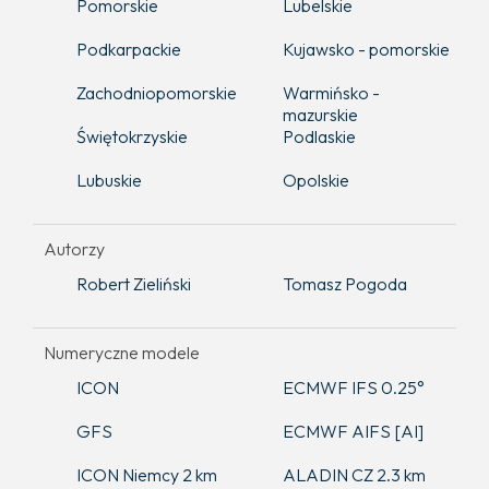
Pomorskie
Lubelskie
Podkarpackie
Kujawsko - pomorskie
Zachodniopomorskie
Warmińsko -
mazurskie
Świętokrzyskie
Podlaskie
Lubuskie
Opolskie
Autorzy
Robert Zieliński
Tomasz Pogoda
Numeryczne modele
ICON
ECMWF IFS 0.25°
GFS
ECMWF AIFS [AI]
ICON Niemcy 2 km
ALADIN CZ 2.3 km