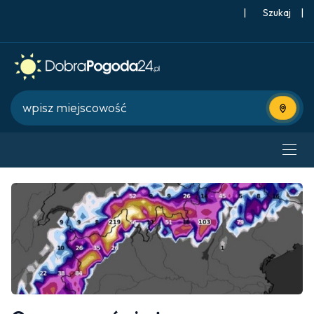
|
Szukaj
|
Użyj bie