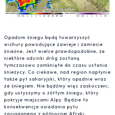
Opadom śniegu będą towarzyszyć
wichury powodujące zawieje i zamiecie
śnieżne. Jest wielce prawdopodobne, że
niektóre odcinki dróg zostaną
tymczasowo zamknięte do czasu ustania
śnieżycy. Co ciekawe, nad region napłynie
także pył saharyjski, który opadnie wraz
ze śniegiem. Nie bądźmy więc zaskoczeni,
gdy usłyszymy o żółtym śniegu, który
pokryje miejscami Alpy. Będzie to
konsekwencja osiadania pyłu
zaciąganego z północnej Afryki.