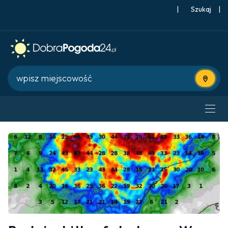
|
Szukaj
|
Użyj bie