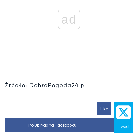
ad
Źródło: DobraPogoda24.pl
Like
Polub Nas na Facebooku
Tweet