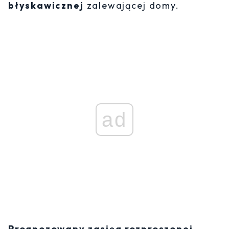
błyskawicznej
zalewającej domy.
ad
Prognozowany zasięg rozproszonej