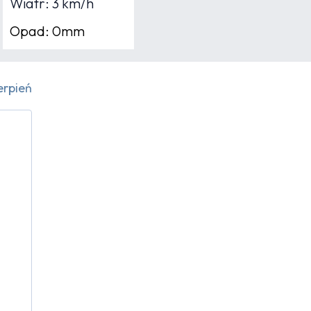
Wiatr: 3 km/h
Opad: 0mm
erpień