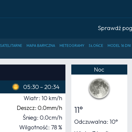
Sprawdź po
 SATELITARNE
MAPA BARYCZNA
METEOGRAMY
SŁOŃCE
MODEL 16 DNI
Noc
05:30 – 20:34
Wiatr: 10 km/h
Deszcz: 0.0mm/h
11°
Śnieg: 0.0cm/h
Odczuwalna: 10°
Wilgotność: 78 %