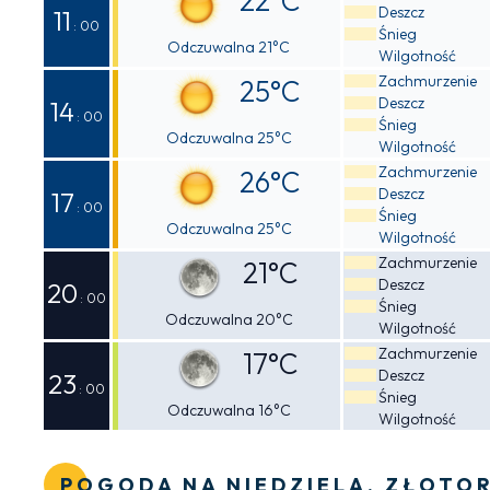
22°C
Deszcz
11
: 00
Śnieg
Odczuwalna 21°C
Wilgotność
Zachmurzenie
25°C
Deszcz
14
: 00
Śnieg
Odczuwalna 25°C
Wilgotność
Zachmurzenie
26°C
Deszcz
17
: 00
Śnieg
Odczuwalna 25°C
Wilgotność
Zachmurzenie
21°C
Deszcz
20
: 00
Śnieg
Odczuwalna 20°C
Wilgotność
Zachmurzenie
17°C
Deszcz
23
: 00
Śnieg
Odczuwalna 16°C
Wilgotność
POGODA NA NIEDZIELA, ZŁOTO