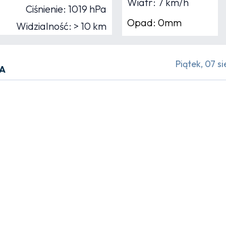
Wiatr: 7 km/h
Ciśnienie: 1019 hPa
Opad: 0mm
Widzialność: > 10 km
Piątek, 07 si
JA