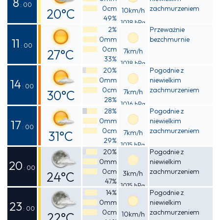
8
: 00
0cm
zachmurzeniem
20°C
10km/h
49%
1018 hPa
Odczuwalna
2%
Przeważnie
0mm
bezchmurnie
19°C
11
: 00
0cm
27°C
7km/h
33%
1018 hPa
Odczuwalna
20%
Pogodnie z
0mm
niewielkim
27°C
14
: 00
0cm
zachmurzeniem
30°C
7km/h
28%
1016 hPa
Odczuwalna
28%
Pogodnie z
0mm
niewielkim
29°C
17
: 00
0cm
zachmurzeniem
31°C
7km/h
29%
1015 hPa
Odczuwalna
20%
Pogodnie z
0mm
niewielkim
29°C
20
: 00
0cm
zachmurzeniem
24°C
3km/h
47%
1015 hPa
Odczuwalna
14%
Pogodnie z
0mm
niewielkim
24°C
23
: 00
0cm
zachmurzeniem
22°C
10km/h