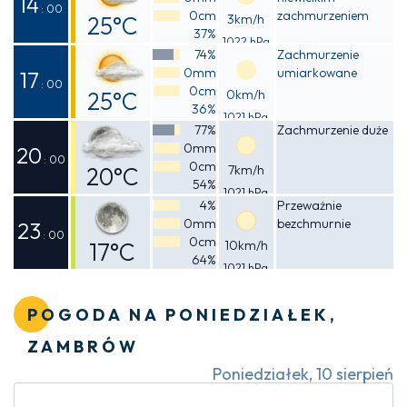
14
: 00
0cm
zachmurzeniem
25°C
3km/h
37%
1022 hPa
Odczuwalna
74%
Zachmurzenie
0mm
umiarkowane
25°C
17
: 00
0cm
25°C
0km/h
36%
1021 hPa
Odczuwalna
77%
Zachmurzenie duże
0mm
25°C
20
: 00
0cm
20°C
7km/h
54%
1021 hPa
Odczuwalna
4%
Przeważnie
0mm
bezchmurnie
19°C
23
: 00
0cm
17°C
10km/h
64%
1021 hPa
Odczuwalna
16°C
POGODA NA PONIEDZIAŁEK,
ZAMBRÓW
Poniedziałek, 10 sierpień