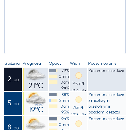
Godzina
Prognoza
Opady
Wiatr
Podsumowanie
79%
Zachmurzenie duże
0mm
2
: 00
0cm
21°C
14km/h
94%
1016 hPa
Odczuwalna
88%
Zachmurzenie duże
2mm
z możliwymi
22°C
5
: 00
0cm
przelotnymi
19°C
7km/h
93%
opadami deszczu
1018 hPa
Odczuwalna
94%
Zachmurzenie duże
0mm
19°C
8
: 00