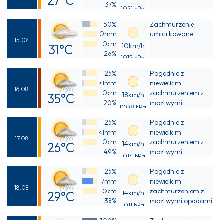
27°C
37%
1021 hPa
Odczuwalna
50%
Zachmurzenie
26°C
0mm
umiarkowane
15.08
0cm
31°C
10km/h
26%
1015 hPa
Odczuwalna
25%
Pogodnie z
29°C
<1mm
niewielkim
16.08
0cm
zachmurzeniem z
35°C
18km/h
20%
możliwymi
1008 hPa
Odczuwalna
przelotnymi
25%
opadami deszczu
Pogodnie z
33°C
<1mm
niewielkim
17.08
0cm
zachmurzeniem z
26°C
14km/h
49%
możliwymi
1014 hPa
Odczuwalna
przelotnymi
25%
opadami deszczu
Pogodnie z
25°C
7mm
niewielkim
18.08
0cm
zachmurzeniem z
29°C
14km/h
38%
możliwymi opadami
1011 hPa
Odczuwalna
deszczu