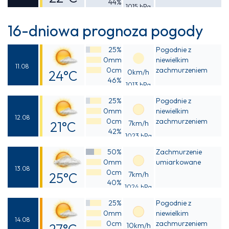
44%
1015 hPa
Odczuwalna
21°C
16-dniowa prognoza pogody
25%
Pogodnie z
0mm
niewielkim
11.08
0cm
zachmurzeniem
24°C
0km/h
46%
1013 hPa
Odczuwalna
25%
Pogodnie z
23°C
0mm
niewielkim
12.08
0cm
zachmurzeniem
21°C
7km/h
42%
1023 hPa
Odczuwalna
50%
Zachmurzenie
20°C
0mm
umiarkowane
13.08
0cm
25°C
7km/h
40%
1024 hPa
Odczuwalna
25%
Pogodnie z
24°C
0mm
niewielkim
14.08
0cm
zachmurzeniem
10km/h