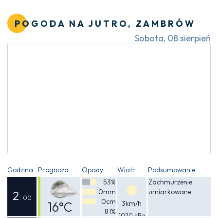
Odczuwalna
16°C
POGODA NA JUTRO, ZAMBRÓW
Sobota, 08 sierpień
Godzina
Prognoza
Opady
Wiatr
Podsumowanie
53%
Zachmurzenie
0mm
umiarkowane
2
: 00
0cm
16°C
3km/h
81%
1020 hPa