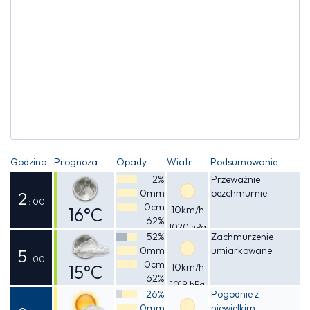
Godzina
Prognoza
Opady
Wiatr
Podsumowanie
2%
Przeważnie
0mm
bezchmurnie
2
: 00
0cm
16°C
10km/h
62%
1020 hPa
Odczuwalna
52%
Zachmurzenie
0mm
umiarkowane
15°C
5
: 00
0cm
15°C
10km/h
62%
1019 hPa
Odczuwalna
26%
Pogodnie z
0mm
niewielkim
14°C