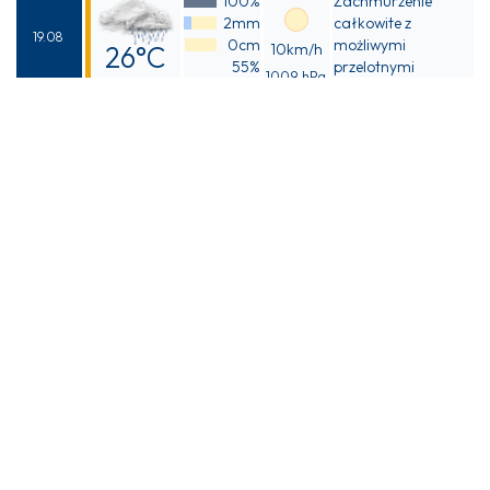
100%
Zachmurzenie
29°C
2mm
całkowite z
19.08
0cm
możliwymi
26°C
10km/h
55%
przelotnymi
1009 hPa
Odczuwalna
opadami deszczu
26°C