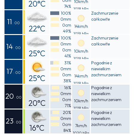
0cm
20°C
10km/h
74%
1018 hPa
Odczuwalna
100%
Zachmurzenie
0mm
całkowite
20°C
11
: 00
0cm
22°C
14km/h
49%
1019 hPa
Odczuwalna
100%
Zachmurzenie
0mm
całkowite
22°C
14
: 00
0cm
25°C
10km/h
41%
1019 hPa
Odczuwalna
31%
Pogodnie z
0mm
niewielkim
24°C
17
: 00
0cm
zachmurzeniem
25°C
14km/h
38%
1018 hPa
Odczuwalna
16%
Pogodnie z
0mm
niewielkim
25°C
20
: 00
0cm
zachmurzeniem
20°C
10km/h
71%
1018 hPa
Odczuwalna
20%
Pogodnie z
0mm
niewielkim
20°C
23
: 00
0cm
zachmurzeniem
16°C
7km/h
84%
1020 hPa