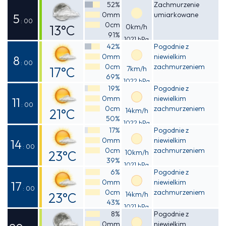
Odczuwalna
52%
Zachmurzenie
0mm
umiarkowane
16°C
5
: 00
0cm
13°C
0km/h
91%
1021 hPa
Odczuwalna
42%
Pogodnie z
0mm
niewielkim
13°C
8
: 00
0cm
zachmurzeniem
17°C
7km/h
69%
1022 hPa
Odczuwalna
19%
Pogodnie z
0mm
niewielkim
17°C
11
: 00
0cm
zachmurzeniem
21°C
14km/h
50%
1022 hPa
Odczuwalna
17%
Pogodnie z
0mm
niewielkim
20°C
14
: 00
0cm
zachmurzeniem
23°C
10km/h
39%
1021 hPa
Odczuwalna
6%
Pogodnie z
0mm
niewielkim
22°C
17
: 00
0cm
zachmurzeniem
23°C
14km/h
43%
1021 hPa
Odczuwalna
8%
Pogodnie z
0mm
niewielkim
22°C