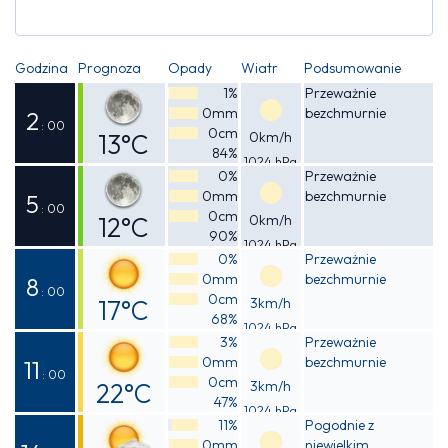
Godzina
Prognoza
Opady
Wiatr
Podsumowanie
1%
Przeważnie
0mm
bezchmurnie
2
: 00
0cm
13°C
0km/h
84%
1024 hPa
Odczuwalna
0%
Przeważnie
0mm
bezchmurnie
13°C
5
: 00
0cm
12°C
0km/h
90%
1024 hPa
Odczuwalna
0%
Przeważnie
0mm
bezchmurnie
12°C
8
: 00
0cm
17°C
3km/h
68%
1024 hPa
Odczuwalna
3%
Przeważnie
0mm
bezchmurnie
17°C
11
: 00
0cm
22°C
3km/h
47%
1024 hPa
Odczuwalna
11%
Pogodnie z
0mm
niewielkim
22°C