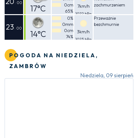
20
: 00
0cm
zachmurzeniem
17°C
7km/h
65%
1022 hPa
Odczuwalna
0%
Przeważnie
0mm
bezchmurnie
16°C
23
: 00
0cm
14°C
3km/h
74%
1023 hPa
Odczuwalna
14°C
POGODA NA NIEDZIELA,
ZAMBRÓW
Niedziela, 09 sierpień