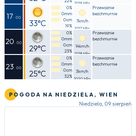
22%
1019 hPa
Odczuwalna
0%
Przeważnie
0mm
bezchmurnie
30°C
17
: 00
0cm
33°C
7km/h
19%
1017 hPa
Odczuwalna
0%
Przeważnie
0mm
bezchmurnie
31°C
20
: 00
0cm
29°C
14km/h
23%
1018 hPa
Odczuwalna
0%
Przeważnie
0mm
bezchmurnie
28°C
23
: 00
0cm
25°C
3km/h
32%
1020 hPa
Odczuwalna
25°C
POGODA NA NIEDZIELA, WIEN
Niedziela, 09 sierpień