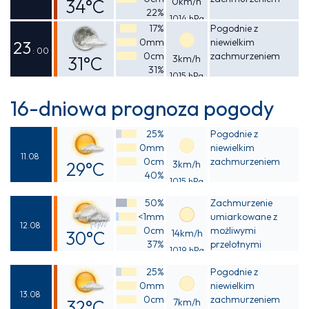
34°C
0km/h
22%
1014 hPa
Odczuwalna
17%
Pogodnie z
0mm
niewielkim
32°C
23
: 00
0cm
zachmurzeniem
31°C
3km/h
31%
1015 hPa
Odczuwalna
29°C
16-dniowa prognoza pogody
25%
Pogodnie z
0mm
niewielkim
11.08
0cm
zachmurzeniem
29°C
3km/h
40%
1015 hPa
Odczuwalna
50%
Zachmurzenie
29°C
<1mm
umiarkowane z
12.08
0cm
możliwymi
30°C
14km/h
37%
przelotnymi
1019 hPa
Odczuwalna
opadami deszczu
25%
Pogodnie z
29°C
0mm
niewielkim
13.08
0cm
zachmurzeniem
32°C
7km/h