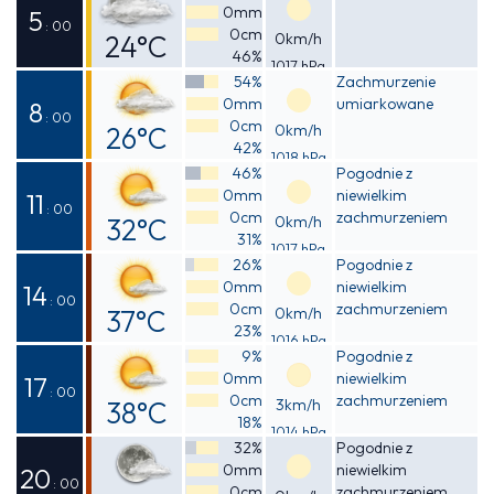
0mm
25°C
5
: 00
0cm
24°C
0km/h
46%
1017 hPa
Odczuwalna
54%
Zachmurzenie
0mm
umiarkowane
24°C
8
: 00
0cm
26°C
0km/h
42%
1018 hPa
Odczuwalna
46%
Pogodnie z
0mm
niewielkim
26°C
11
: 00
0cm
zachmurzeniem
32°C
0km/h
31%
1017 hPa
Odczuwalna
26%
Pogodnie z
0mm
niewielkim
31°C
14
: 00
0cm
zachmurzeniem
37°C
0km/h
23%
1016 hPa
Odczuwalna
9%
Pogodnie z
0mm
niewielkim
36°C
17
: 00
0cm
zachmurzeniem
38°C
3km/h
18%
1014 hPa
Odczuwalna
32%
Pogodnie z
0mm
niewielkim
36°C
20
: 00
0cm
zachmurzeniem