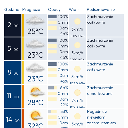
Godzina
Prognoza
Opady
Wiatr
Podsumowanie
100%
Zachmurzenie
0mm
całkowite
2
: 00
0cm
25°C
3km/h
46%
1019 hPa
Odczuwalna
100%
Zachmurzenie
0mm
całkowite
24°C
5
: 00
0cm
23°C
3km/h
46%
1019 hPa
Odczuwalna
100%
Zachmurzenie
0mm
całkowite
22°C
8
: 00
0cm
23°C
3km/h
45%
1020 hPa
Odczuwalna
66%
Zachmurzenie
0mm
umiarkowane
22°C
11
: 00
0cm
28°C
7km/h
29%
1020 hPa
Odczuwalna
33%
Pogodnie z
0mm
niewielkim
28°C
14
: 00
0cm
zachmurzeniem
32°C
3km/h