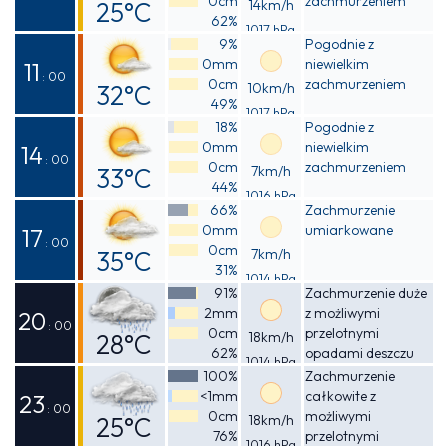
0cm
zachmurzeniem
25°C
14km/h
62%
1017 hPa
Odczuwalna
9%
Pogodnie z
0mm
niewielkim
25°C
11
: 00
0cm
zachmurzeniem
32°C
10km/h
49%
1017 hPa
Odczuwalna
18%
Pogodnie z
0mm
niewielkim
34°C
14
: 00
0cm
zachmurzeniem
33°C
7km/h
44%
1016 hPa
Odczuwalna
66%
Zachmurzenie
0mm
umiarkowane
34°C
17
: 00
0cm
35°C
7km/h
31%
1014 hPa
Odczuwalna
91%
Zachmurzenie duże
2mm
z możliwymi
35°C
20
: 00
0cm
przelotnymi
28°C
18km/h
62%
opadami deszczu
1014 hPa
Odczuwalna
100%
Zachmurzenie
<1mm
całkowite z
29°C
23
: 00
0cm
możliwymi
25°C
18km/h
76%
przelotnymi
1016 hPa