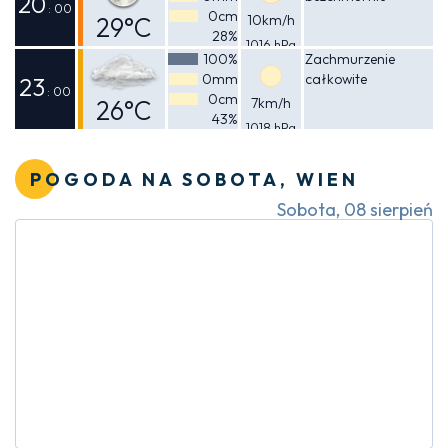
20
: 00
0cm
29°C
10km/h
28%
1016 hPa
Odczuwalna
100%
Zachmurzenie
0mm
całkowite
28°C
23
: 00
0cm
26°C
7km/h
43%
1018 hPa
Odczuwalna
26°C
POGODA NA SOBOTA, WIEN
Sobota, 08 sierpień