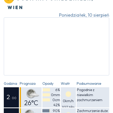
WIEN
Poniedziałek, 10 sierpień
Godzina
Prognoza
Opady
Wiatr
Podsumowanie
6%
Pogodnie z
0mm
niewielkim
2
: 00
0cm
zachmurzeniem
26°C
0km/h
42%
1017 hPa
Odczuwalna
90%
Zachmurzenie duże