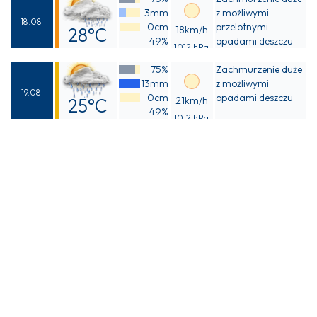
29°C
3mm
z możliwymi
18.08
0cm
przelotnymi
28°C
18km/h
49%
opadami deszczu
1012 hPa
Odczuwalna
75%
Zachmurzenie duże
28°C
13mm
z możliwymi
19.08
0cm
opadami deszczu
25°C
21km/h
49%
1012 hPa
Odczuwalna
25°C