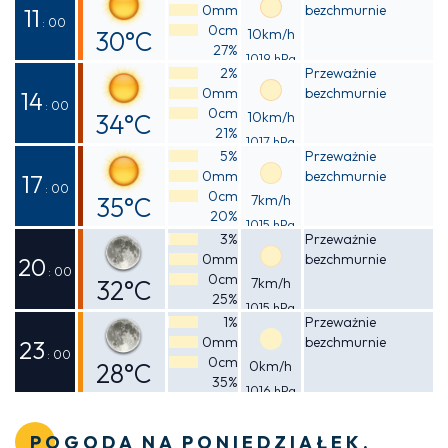
0mm
bezchmurnie
23°C
11
: 00
0cm
30°C
10km/h
27%
1019 hPa
Odczuwalna
2%
Przeważnie
0mm
bezchmurnie
28°C
14
: 00
0cm
34°C
10km/h
21%
1017 hPa
Odczuwalna
5%
Przeważnie
0mm
bezchmurnie
32°C
17
: 00
0cm
35°C
7km/h
20%
1015 hPa
Odczuwalna
3%
Przeważnie
0mm
bezchmurnie
33°C
20
: 00
0cm
32°C
7km/h
25%
1015 hPa
Odczuwalna
1%
Przeważnie
0mm
bezchmurnie
30°C
23
: 00
0cm
28°C
0km/h
35%
1016 hPa
Odczuwalna
28°C
POGODA NA PONIEDZIAŁEK,