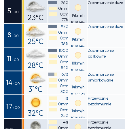
Odczuwalna
96%
Zachmurzenie duże
0mm
25°C
5
: 00
0cm
23°C
14km/h
77%
1018 hPa
Odczuwalna
98%
Zachmurzenie duże
0mm
23°C
8
: 00
0cm
25°C
14km/h
76%
1019 hPa
Odczuwalna
100%
Zachmurzenie
0mm
całkowite
26°C
11
: 00
0cm
28°C
18km/h
54%
1019 hPa
Odczuwalna
67%
Zachmurzenie
0mm
umiarkowane
29°C
14
: 00
0cm
31°C
14km/h
30%
1017 hPa
Odczuwalna
1%
Przeważnie
0mm
bezchmurnie
30°C
17
: 00
0cm
32°C
14km/h
25%
1016 hPa
Odczuwalna
4%
Przeważnie
0mm
bezchmurnie
30°C