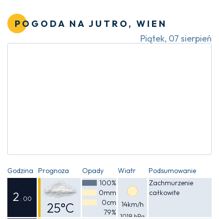
Odczuwalna
opadami deszczu
25°C
POGODA NA JUTRO, WIEN
Piątek, 07 sierpień
Godzina
Prognoza
Opady
Wiatr
Podsumowanie
100%
Zachmurzenie
0mm
całkowite
2
: 00
0cm
25°C
14km/h
79%
1018 hPa