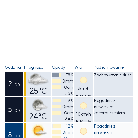
Godzina
Prognoza
Opady
Wiatr
Podsumowanie
78%
Zachmurzenie duże
0mm
2
: 00
0cm
25°C
7km/h
55%
1016 hPa
Odczuwalna
9%
Pogodnie z
0mm
niewielkim
25°C
5
: 00
0cm
zachmurzeniem
24°C
10km/h
64%
1016 hPa
Odczuwalna
12%
Pogodnie z
0mm
niewielkim
24°C
8
: 00