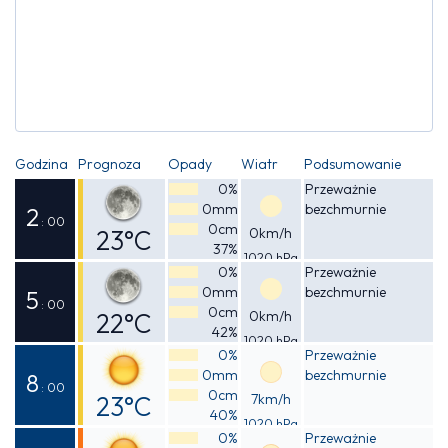
Godzina
Prognoza
Opady
Wiatr
Podsumowanie
0%
Przeważnie
0mm
bezchmurnie
2
: 00
0cm
23°C
0km/h
37%
1020 hPa
Odczuwalna
0%
Przeważnie
0mm
bezchmurnie
23°C
5
: 00
0cm
22°C
0km/h
42%
1020 hPa
Odczuwalna
0%
Przeważnie
0mm
bezchmurnie
21°C
8
: 00
0cm
23°C
7km/h
40%
1020 hPa
Odczuwalna
0%
Przeważnie