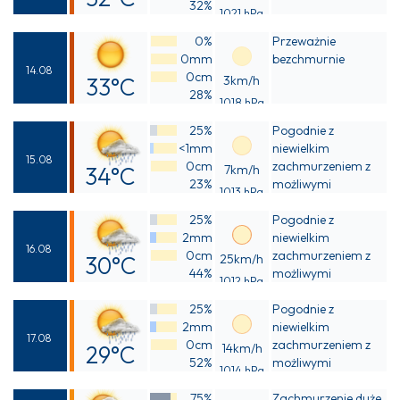
32%
1021 hPa
Odczuwalna
0%
Przeważnie
30°C
0mm
bezchmurnie
14.08
0cm
33°C
3km/h
28%
1018 hPa
Odczuwalna
25%
Pogodnie z
31°C
<1mm
niewielkim
15.08
0cm
zachmurzeniem z
34°C
7km/h
23%
możliwymi
1013 hPa
Odczuwalna
przelotnymi
25%
opadami deszczu
Pogodnie z
32°C
2mm
niewielkim
16.08
0cm
zachmurzeniem z
30°C
25km/h
44%
możliwymi
1012 hPa
Odczuwalna
przelotnymi
25%
opadami deszczu
Pogodnie z
30°C
2mm
niewielkim
17.08
0cm
zachmurzeniem z
29°C
14km/h
52%
możliwymi
1014 hPa
Odczuwalna
przelotnymi
75%
opadami deszczu
Zachmurzenie duże