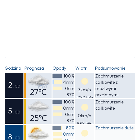
Godzina
Prognoza
Opady
Wiatr
Podsumowanie
100%
Zachmurzenie
<1mm
całkowite z
2
: 00
0cm
możliwymi
27°C
3km/h
87%
przelotnymi
1020 hPa
Odczuwalna
opadami deszczu
100%
Zachmurzenie
0mm
całkowite
27°C
5
: 00
0cm
25°C
0km/h
87%
1019 hPa
Odczuwalna
89%
Zachmurzenie duże
0mm
26°C
8
: 00