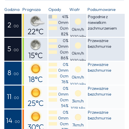
Godzina
Prognoza
Opady
Wiatr
Podsumowanie
41%
Pogodnie z
0mm
niewielkim
2
: 00
0cm
zachmurzeniem
22°C
0km/h
82%
1020 hPa
Odczuwalna
0%
Przeważnie
0mm
bezchmurnie
22°C
5
: 00
0cm
15°C
0km/h
86%
1020 hPa
Odczuwalna
0%
Przeważnie
0mm
bezchmurnie
15°C
8
: 00
0cm
18°C
0km/h
76%
1020 hPa
Odczuwalna
0%
Przeważnie
0mm
bezchmurnie
18°C
11
: 00
0cm
25°C
3km/h
54%
1019 hPa
Odczuwalna
0%
Przeważnie
0mm
bezchmurnie
25°C
14
: 00
0cm
30°C
7km/h