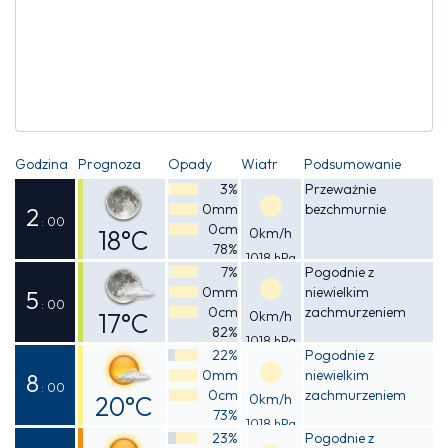
Godzina
Prognoza
Opady
Wiatr
Podsumowanie
3%
Przeważnie
0mm
bezchmurnie
2
: 00
0cm
18°C
0km/h
78%
1018 hPa
Odczuwalna
7%
Pogodnie z
0mm
niewielkim
18°C
5
: 00
0cm
zachmurzeniem
17°C
0km/h
82%
1018 hPa
Odczuwalna
22%
Pogodnie z
0mm
niewielkim
17°C
8
: 00
0cm
zachmurzeniem
20°C
0km/h
73%
1018 hPa
Odczuwalna
23%
Pogodnie z