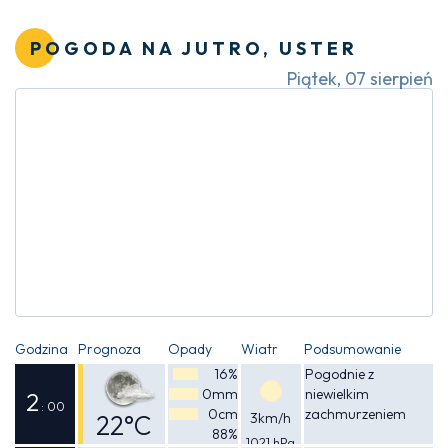
Odczuwalna
26°C
POGODA NA JUTRO, USTER
Piątek, 07 sierpień
Godzina
Prognoza
Opady
Wiatr
Podsumowanie
16%
Pogodnie z
0mm
niewielkim
2
: 00
0cm
zachmurzeniem
22°C
3km/h
88%
1021 hPa