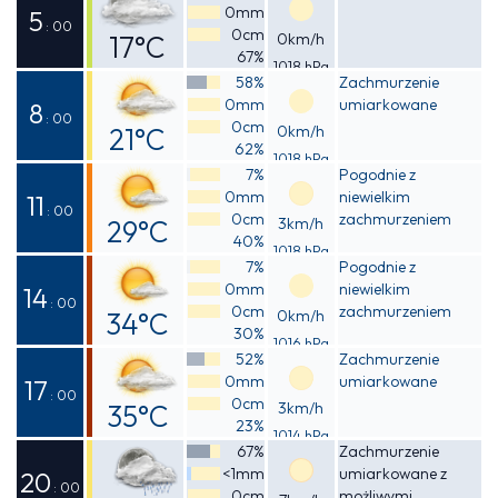
0mm
17°C
5
: 00
0cm
17°C
0km/h
67%
1018 hPa
Odczuwalna
58%
Zachmurzenie
0mm
umiarkowane
17°C
8
: 00
0cm
21°C
0km/h
62%
1018 hPa
Odczuwalna
7%
Pogodnie z
0mm
niewielkim
21°C
11
: 00
0cm
zachmurzeniem
29°C
3km/h
40%
1018 hPa
Odczuwalna
7%
Pogodnie z
0mm
niewielkim
29°C
14
: 00
0cm
zachmurzeniem
34°C
0km/h
30%
1016 hPa
Odczuwalna
52%
Zachmurzenie
0mm
umiarkowane
33°C
17
: 00
0cm
35°C
3km/h
23%
1014 hPa
Odczuwalna
67%
Zachmurzenie
<1mm
umiarkowane z
34°C
20
: 00
0cm
możliwymi