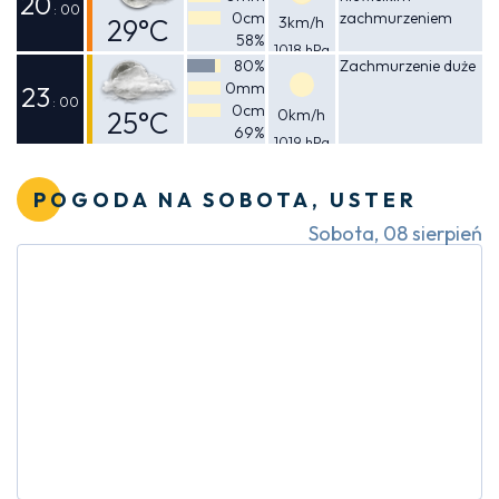
20
: 00
0cm
zachmurzeniem
29°C
3km/h
58%
1018 hPa
Odczuwalna
80%
Zachmurzenie duże
0mm
31°C
23
: 00
0cm
25°C
0km/h
69%
1019 hPa
Odczuwalna
25°C
POGODA NA SOBOTA, USTER
Sobota, 08 sierpień