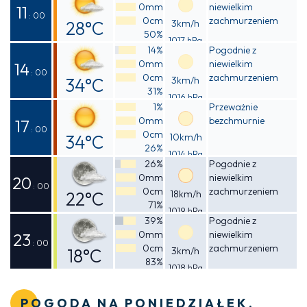
0mm
niewielkim
20°C
11
: 00
0cm
zachmurzeniem
28°C
3km/h
50%
1017 hPa
Odczuwalna
14%
Pogodnie z
0mm
niewielkim
29°C
14
: 00
0cm
zachmurzeniem
34°C
3km/h
31%
1016 hPa
Odczuwalna
1%
Przeważnie
0mm
bezchmurnie
34°C
17
: 00
0cm
34°C
10km/h
26%
1014 hPa
Odczuwalna
26%
Pogodnie z
0mm
niewielkim
33°C
20
: 00
0cm
zachmurzeniem
22°C
18km/h
71%
1019 hPa
Odczuwalna
39%
Pogodnie z
0mm
niewielkim
22°C
23
: 00
0cm
zachmurzeniem
18°C
3km/h
83%
1018 hPa
Odczuwalna
18°C
POGODA NA PONIEDZIAŁEK,