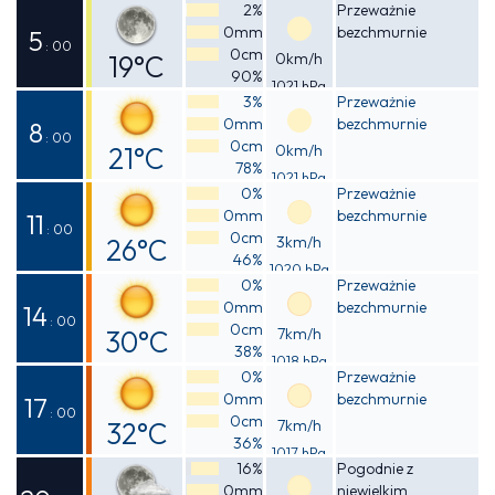
Odczuwalna
2%
Przeważnie
0mm
bezchmurnie
22°C
5
: 00
0cm
19°C
0km/h
90%
1021 hPa
Odczuwalna
3%
Przeważnie
0mm
bezchmurnie
20°C
8
: 00
0cm
21°C
0km/h
78%
1021 hPa
Odczuwalna
0%
Przeważnie
0mm
bezchmurnie
21°C
11
: 00
0cm
26°C
3km/h
46%
1020 hPa
Odczuwalna
0%
Przeważnie
0mm
bezchmurnie
25°C
14
: 00
0cm
30°C
7km/h
38%
1018 hPa
Odczuwalna
0%
Przeważnie
0mm
bezchmurnie
29°C
17
: 00
0cm
32°C
7km/h
36%
1017 hPa
Odczuwalna
16%
Pogodnie z
0mm
niewielkim
31°C