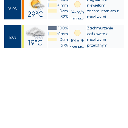
30°C
<1mm
niewielkim
18.08
0cm
zachmurzeniem z
29°C
14km/h
32%
możliwymi
1013 hPa
Odczuwalna
przelotnymi
100%
opadami deszczu
Zachmurzenie
28°C
<1mm
całkowite z
19.08
0cm
możliwymi
19°C
10km/h
57%
przelotnymi
1015 hPa
Odczuwalna
opadami deszczu
18°C