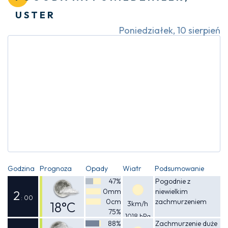
USTER
Poniedziałek, 10 sierpień
Godzina
Prognoza
Opady
Wiatr
Podsumowanie
47%
Pogodnie z
0mm
niewielkim
2
: 00
0cm
zachmurzeniem
18°C
3km/h
75%
1018 hPa
Odczuwalna
88%
Zachmurzenie duże