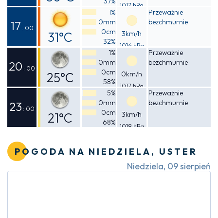
37%
1017 hPa
Odczuwalna
1%
Przeważnie
0mm
bezchmurnie
29°C
17
: 00
0cm
31°C
3km/h
32%
1016 hPa
Odczuwalna
1%
Przeważnie
0mm
bezchmurnie
30°C
20
: 00
0cm
25°C
0km/h
58%
1017 hPa
Odczuwalna
5%
Przeważnie
0mm
bezchmurnie
25°C
23
: 00
0cm
21°C
3km/h
68%
1018 hPa
Odczuwalna
20°C
POGODA NA NIEDZIELA, USTER
Niedziela, 09 sierpień