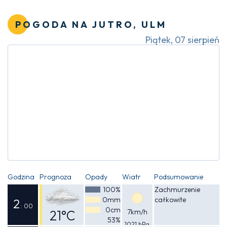
Odczuwalna
24°C
POGODA NA JUTRO, ULM
Piątek, 07 sierpień
Godzina
Prognoza
Opady
Wiatr
Podsumowanie
100%
Zachmurzenie
0mm
całkowite
2
: 00
0cm
21°C
7km/h
53%
1021 hPa