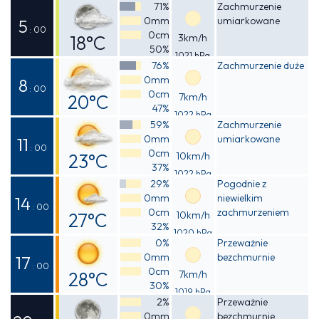
Odczuwalna
71%
Zachmurzenie
0mm
umiarkowane
21°C
5
: 00
0cm
18°C
3km/h
50%
1021 hPa
Odczuwalna
76%
Zachmurzenie duże
0mm
17°C
8
: 00
0cm
20°C
7km/h
47%
1022 hPa
Odczuwalna
59%
Zachmurzenie
0mm
umiarkowane
19°C
11
: 00
0cm
23°C
10km/h
37%
1022 hPa
Odczuwalna
29%
Pogodnie z
0mm
niewielkim
23°C
14
: 00
0cm
zachmurzeniem
27°C
10km/h
32%
1020 hPa
Odczuwalna
0%
Przeważnie
0mm
bezchmurnie
27°C
17
: 00
0cm
28°C
7km/h
30%
1019 hPa
Odczuwalna
2%
Przeważnie
0mm
bezchmurnie
27°C