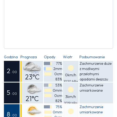
Godzina
Prognoza
Opady
Wiatr
Podsumowanie
77%
Zachmurzenie duże
2mm
z możliwymi
2
: 00
0cm
przelotnymi
23°C
0km/h
83%
opadami deszczu
1020 hPa
Odczuwalna
53%
Zachmurzenie
0mm
umiarkowane
24°C
5
: 00
0cm
21°C
3km/h
82%
1019 hPa
Odczuwalna
75%
Zachmurzenie
0mm
umiarkowane
21°C
8
: 00