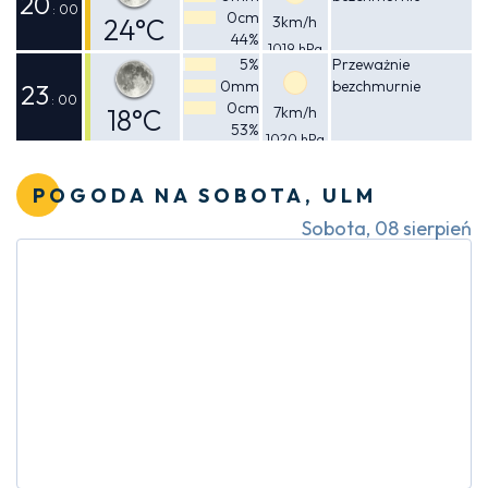
20
: 00
0cm
24°C
3km/h
44%
1019 hPa
Odczuwalna
5%
Przeważnie
0mm
bezchmurnie
23°C
23
: 00
0cm
18°C
7km/h
53%
1020 hPa
Odczuwalna
17°C
POGODA NA SOBOTA, ULM
Sobota, 08 sierpień