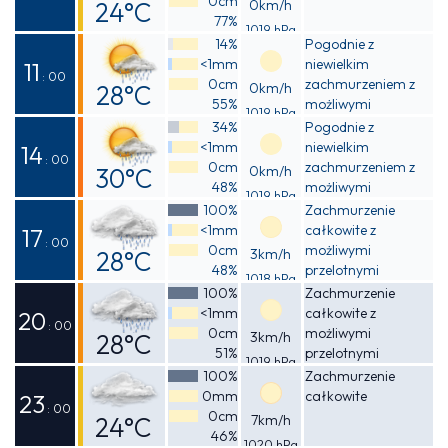
0cm
24°C
0km/h
77%
1019 hPa
Odczuwalna
14%
Pogodnie z
<1mm
niewielkim
25°C
11
: 00
0cm
zachmurzeniem z
28°C
0km/h
55%
możliwymi
1019 hPa
Odczuwalna
przelotnymi
34%
Pogodnie z
opadami deszczu
<1mm
niewielkim
29°C
14
: 00
0cm
zachmurzeniem z
30°C
0km/h
48%
możliwymi
1019 hPa
Odczuwalna
przelotnymi
100%
Zachmurzenie
opadami deszczu
<1mm
całkowite z
30°C
17
: 00
0cm
możliwymi
28°C
3km/h
48%
przelotnymi
1018 hPa
Odczuwalna
opadami deszczu
100%
Zachmurzenie
<1mm
całkowite z
28°C
20
: 00
0cm
możliwymi
28°C
3km/h
51%
przelotnymi
1019 hPa
Odczuwalna
opadami deszczu
100%
Zachmurzenie
0mm
całkowite
28°C
23
: 00
0cm
24°C
7km/h
46%
1020 hPa