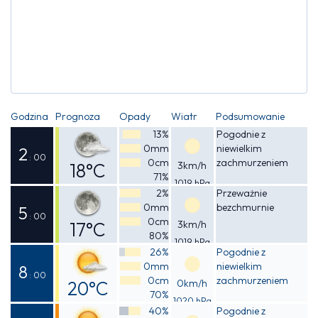
Godzina
Prognoza
Opady
Wiatr
Podsumowanie
13%
Pogodnie z
0mm
niewielkim
2
: 00
0cm
zachmurzeniem
18°C
3km/h
71%
1019 hPa
Odczuwalna
2%
Przeważnie
0mm
bezchmurnie
18°C
5
: 00
0cm
17°C
3km/h
80%
1019 hPa
Odczuwalna
26%
Pogodnie z
0mm
niewielkim
16°C
8
: 00
0cm
zachmurzeniem
20°C
0km/h
70%
1020 hPa
Odczuwalna
40%
Pogodnie z