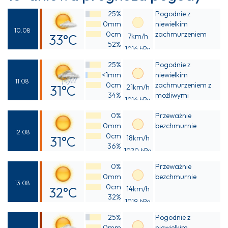
25%
Pogodnie z
0mm
niewielkim
10.08
0cm
zachmurzeniem
33°C
7km/h
52%
1016 hPa
Odczuwalna
25%
Pogodnie z
32°C
<1mm
niewielkim
11.08
0cm
zachmurzeniem z
31°C
21km/h
34%
możliwymi
1016 hPa
Odczuwalna
przelotnymi
0%
opadami deszczu
Przeważnie
30°C
0mm
bezchmurnie
12.08
0cm
31°C
18km/h
36%
1020 hPa
Odczuwalna
0%
Przeważnie
30°C
0mm
bezchmurnie
13.08
0cm
32°C
14km/h
32%
1019 hPa
Odczuwalna
25%
Pogodnie z
30°C
0mm
niewielkim