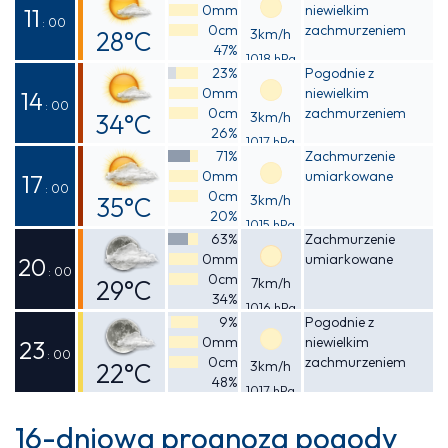
0mm
niewielkim
20°C
11
: 00
0cm
zachmurzeniem
28°C
3km/h
47%
1018 hPa
Odczuwalna
23%
Pogodnie z
0mm
niewielkim
28°C
14
: 00
0cm
zachmurzeniem
34°C
3km/h
26%
1017 hPa
Odczuwalna
71%
Zachmurzenie
0mm
umiarkowane
32°C
17
: 00
0cm
35°C
3km/h
20%
1015 hPa
Odczuwalna
63%
Zachmurzenie
0mm
umiarkowane
33°C
20
: 00
0cm
29°C
7km/h
34%
1016 hPa
Odczuwalna
9%
Pogodnie z
0mm
niewielkim
28°C
23
: 00
0cm
zachmurzeniem
22°C
3km/h
48%
1017 hPa
Odczuwalna
22°C
16-dniowa prognoza pogody