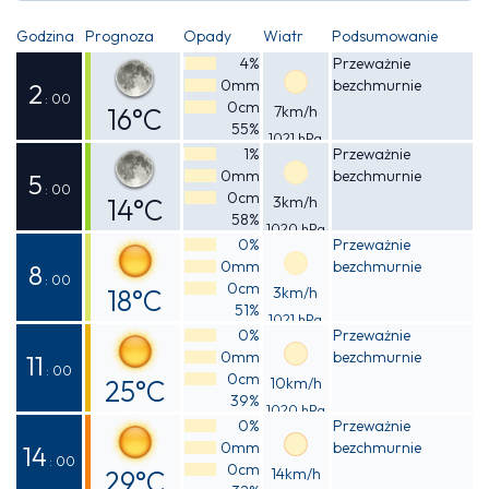
Godzina
Prognoza
Opady
Wiatr
Podsumowanie
4%
Przeważnie
0mm
bezchmurnie
2
: 00
0cm
16°C
7km/h
55%
1021 hPa
Odczuwalna
1%
Przeważnie
0mm
bezchmurnie
15°C
5
: 00
0cm
14°C
3km/h
58%
1020 hPa
Odczuwalna
0%
Przeważnie
0mm
bezchmurnie
13°C
8
: 00
0cm
18°C
3km/h
51%
1021 hPa
Odczuwalna
0%
Przeważnie
0mm
bezchmurnie
17°C
11
: 00
0cm
25°C
10km/h
39%
1020 hPa
Odczuwalna
0%
Przeważnie
0mm
bezchmurnie
24°C
14
: 00
0cm
29°C
14km/h