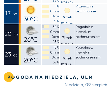
32%
1018 hPa
Odczuwalna
1%
Przeważnie
0mm
bezchmurnie
28°C
17
: 00
0cm
30°C
7km/h
31%
1017 hPa
Odczuwalna
34%
Pogodnie z
0mm
niewielkim
29°C
20
: 00
0cm
zachmurzeniem
26°C
7km/h
43%
1018 hPa
Odczuwalna
15%
Pogodnie z
0mm
niewielkim
25°C
23
: 00
0cm
zachmurzeniem
20°C
7km/h
57%
1019 hPa
Odczuwalna
20°C
POGODA NA NIEDZIELA, ULM
Niedziela, 09 sierpień