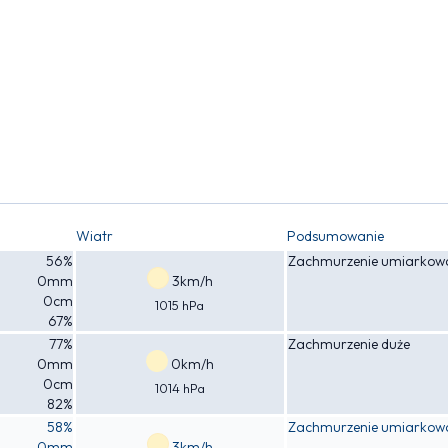
Wiatr
Podsumowanie
56%
Zachmurzenie umiarkow
0mm
3km/h
0cm
1015 hPa
67%
77%
Zachmurzenie duże
0mm
0km/h
0cm
1014 hPa
82%
58%
Zachmurzenie umiarkow
0mm
3km/h