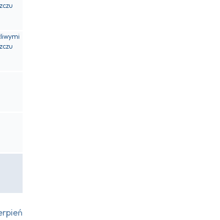
zczu
liwymi
zczu
erpień