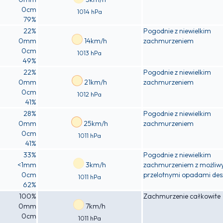
0cm
1014 hPa
79%
22%
Pogodnie z niewielkim
0mm
14km/h
zachmurzeniem
0cm
1013 hPa
49%
22%
Pogodnie z niewielkim
0mm
21km/h
zachmurzeniem
0cm
1012 hPa
41%
28%
Pogodnie z niewielkim
0mm
25km/h
zachmurzeniem
0cm
1011 hPa
41%
33%
Pogodnie z niewielkim
<1mm
3km/h
zachmurzeniem z możliw
0cm
przelotnymi opadami des
1011 hPa
62%
100%
Zachmurzenie całkowite
0mm
7km/h
0cm
1011 hPa