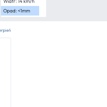
Wiatr: 14 km/h
Opad: <1mm
erpień