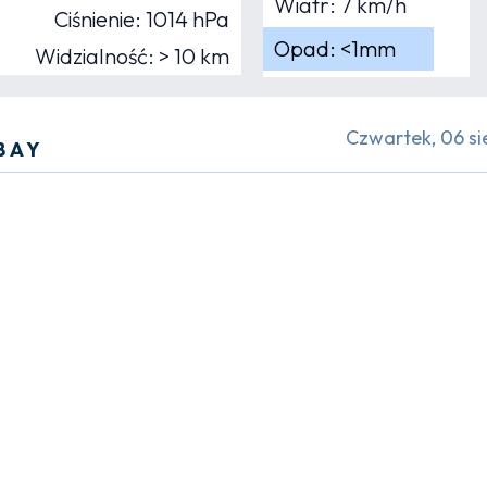
Wiatr: 7 km/h
Ciśnienie: 1014 hPa
Opad: <1mm
Widzialność: > 10 km
Czwartek, 06 si
BAY