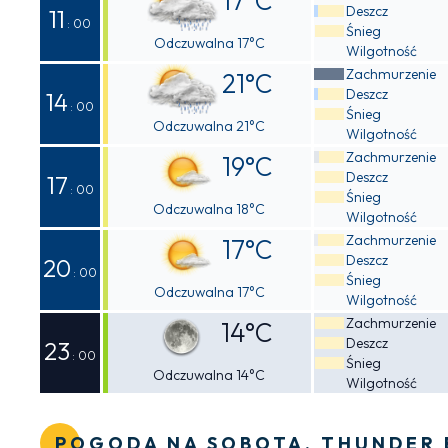
17°C
Deszcz
11
: 00
Śnieg
Odczuwalna 17°C
Wilgotność
Zachmurzenie
21°C
Deszcz
14
: 00
Śnieg
Odczuwalna 21°C
Wilgotność
Zachmurzenie
19°C
Deszcz
17
: 00
Śnieg
Odczuwalna 18°C
Wilgotność
Zachmurzenie
17°C
Deszcz
20
: 00
Śnieg
Odczuwalna 17°C
Wilgotność
Zachmurzenie
14°C
Deszcz
23
: 00
Śnieg
Odczuwalna 14°C
Wilgotność
POGODA NA SOBOTA, THUNDER 