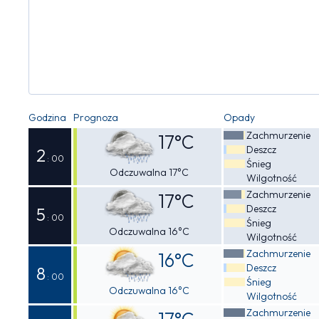
Godzina
Prognoza
Opady
Zachmurzenie
17°C
Deszcz
2
: 00
Śnieg
Odczuwalna 17°C
Wilgotność
Zachmurzenie
17°C
Deszcz
5
: 00
Śnieg
Odczuwalna 16°C
Wilgotność
Zachmurzenie
16°C
Deszcz
8
: 00
Śnieg
Odczuwalna 16°C
Wilgotność
Zachmurzenie