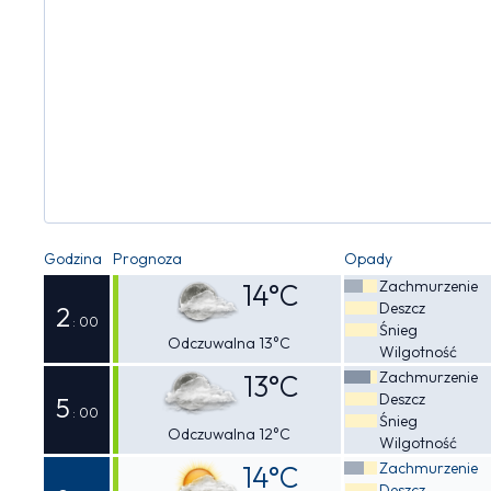
Godzina
Prognoza
Opady
Zachmurzenie
14°C
Deszcz
2
: 00
Śnieg
Odczuwalna 13°C
Wilgotność
Zachmurzenie
13°C
Deszcz
5
: 00
Śnieg
Odczuwalna 12°C
Wilgotność
Zachmurzenie
14°C
Deszcz