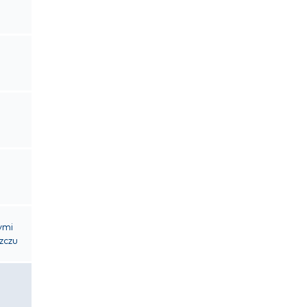
ymi
zczu