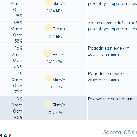
<1mm
3km/h
przelotnymi opadami des
0cm
1014 hPa
78%
98%
Zachmurzenie duże z moż
<1mm
7km/h
przelotnymi opadami des
0cm
1014 hPa
58%
16%
Pogodnie z niewielkim
0mm
14km/h
zachmurzeniem
0cm
1013 hPa
66%
11%
Pogodnie z niewielkim
0mm
3km/h
zachmurzeniem
0cm
1011 hPa
79%
0%
Przeważnie bezchmurnie
0mm
3km/h
0cm
1013 hPa
96%
Sobota, 08 si
BAY