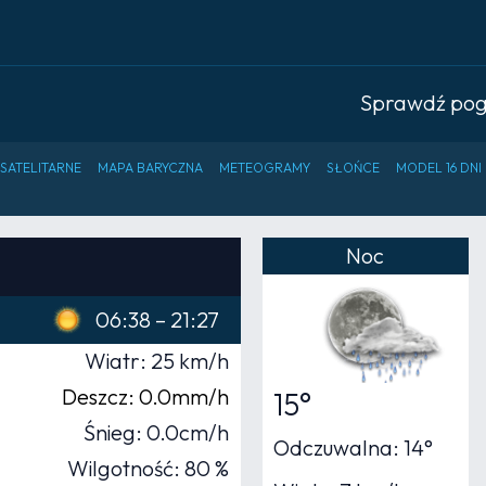
Sprawdź po
 SATELITARNE
MAPA BARYCZNA
METEOGRAMY
SŁOŃCE
MODEL 16 DNI
Noc
06:38 – 21:27
Wiatr: 25 km/h
Deszcz: 0.0mm/h
15°
Śnieg: 0.0cm/h
Odczuwalna: 14°
Wilgotność: 80 %