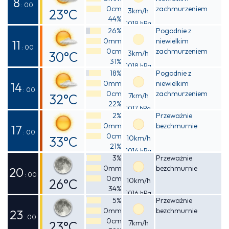
8
: 00
0cm
zachmurzeniem
23°C
3km/h
44%
1019 hPa
Odczuwalna
26%
Pogodnie z
0mm
niewielkim
22°C
11
: 00
0cm
zachmurzeniem
30°C
3km/h
31%
1018 hPa
Odczuwalna
18%
Pogodnie z
0mm
niewielkim
28°C
14
: 00
0cm
zachmurzeniem
32°C
7km/h
22%
1017 hPa
Odczuwalna
2%
Przeważnie
0mm
bezchmurnie
31°C
17
: 00
0cm
33°C
10km/h
21%
1016 hPa
Odczuwalna
3%
Przeważnie
0mm
bezchmurnie
31°C
20
: 00
0cm
26°C
10km/h
34%
1016 hPa
Odczuwalna
5%
Przeważnie
0mm
bezchmurnie
26°C
23
: 00
0cm
23°C
7km/h