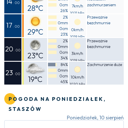
14
: 00
0cm
zachmurzeniem
28°C
7km/h
26%
1021 hPa
Odczuwalna
2%
Przeważnie
0mm
bezchmurnie
27°C
17
: 00
0cm
29°C
0km/h
23%
1019 hPa
Odczuwalna
2%
Przeważnie
0mm
bezchmurnie
28°C
20
: 00
0cm
23°C
3km/h
34%
1019 hPa
Odczuwalna
84%
Zachmurzenie duże
0mm
22°C
23
: 00
0cm
19°C
10km/h
45%
1020 hPa
Odczuwalna
18°C
POGODA NA PONIEDZIAŁEK,
STASZÓW
Poniedziałek, 10 sierpień