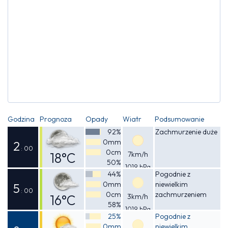
Godzina
Prognoza
Opady
Wiatr
Podsumowanie
92%
Zachmurzenie duże
0mm
2
: 00
0cm
18°C
7km/h
50%
1019 hPa
Odczuwalna
44%
Pogodnie z
0mm
niewielkim
17°C
5
: 00
0cm
zachmurzeniem
16°C
3km/h
58%
1019 hPa
Odczuwalna
25%
Pogodnie z
0mm
niewielkim
15°C