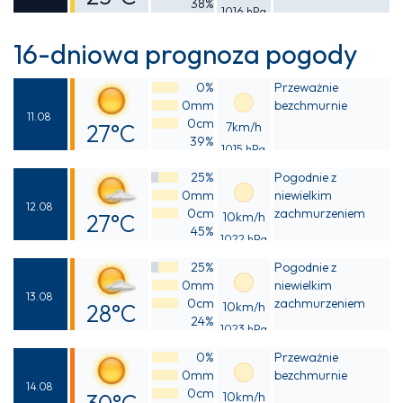
38%
1016 hPa
Odczuwalna
22°C
16-dniowa prognoza pogody
0%
Przeważnie
0mm
bezchmurnie
11.08
0cm
27°C
7km/h
39%
1015 hPa
Odczuwalna
25%
Pogodnie z
27°C
0mm
niewielkim
12.08
0cm
zachmurzeniem
27°C
10km/h
45%
1022 hPa
Odczuwalna
25%
Pogodnie z
27°C
0mm
niewielkim
13.08
0cm
zachmurzeniem
28°C
10km/h
24%
1023 hPa
Odczuwalna
0%
Przeważnie
27°C
0mm
bezchmurnie
14.08
0cm
10km/h