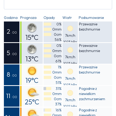
Godzina
Prognoza
Opady
Wiatr
Podsumowanie
0%
Przeważnie
0mm
bezchmurnie
2
: 00
0cm
15°C
7km/h
56%
1023 hPa
Odczuwalna
0%
Przeważnie
0mm
bezchmurnie
14°C
5
: 00
0cm
13°C
7km/h
61%
1023 hPa
Odczuwalna
1%
Przeważnie
0mm
bezchmurnie
12°C
8
: 00
0cm
19°C
7km/h
51%
1023 hPa
Odczuwalna
31%
Pogodnie z
0mm
niewielkim
18°C
11
: 00
0cm
zachmurzeniem
25°C
7km/h
37%
1022 hPa
Odczuwalna
16%
Pogodnie z
0mm
niewielkim
24°C