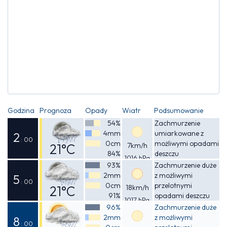
Godzina
Prognoza
Opady
Wiatr
Podsumowanie
54%
Zachmurzenie
4mm
umiarkowane z
2
: 00
0cm
możliwymi opadami
21°C
7km/h
84%
deszczu
1016 hPa
Odczuwalna
93%
Zachmurzenie duże
2mm
z możliwymi
22°C
5
: 00
0cm
przelotnymi
21°C
18km/h
91%
opadami deszczu
1017 hPa
Odczuwalna
96%
Zachmurzenie duże
2mm
z możliwymi
21°C
8
: 00