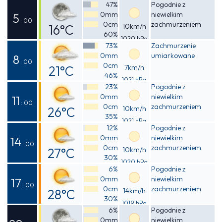
Odczuwalna
47%
Pogodnie z
0mm
niewielkim
19°C
5
: 00
0cm
zachmurzeniem
16°C
10km/h
60%
1020 hPa
Odczuwalna
73%
Zachmurzenie
0mm
umiarkowane
15°C
8
: 00
0cm
21°C
7km/h
46%
1021 hPa
Odczuwalna
23%
Pogodnie z
0mm
niewielkim
20°C
11
: 00
0cm
zachmurzeniem
26°C
10km/h
35%
1021 hPa
Odczuwalna
12%
Pogodnie z
0mm
niewielkim
25°C
14
: 00
0cm
zachmurzeniem
27°C
10km/h
30%
1020 hPa
Odczuwalna
6%
Pogodnie z
0mm
niewielkim
27°C
17
: 00
0cm
zachmurzeniem
28°C
14km/h
30%
1019 hPa
Odczuwalna
6%
Pogodnie z
0mm
niewielkim
27°C