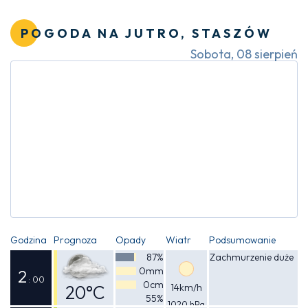
Odczuwalna
19°C
POGODA NA JUTRO, STASZÓW
Sobota, 08 sierpień
Godzina
Prognoza
Opady
Wiatr
Podsumowanie
87%
Zachmurzenie duże
0mm
2
: 00
0cm
20°C
14km/h
55%
1020 hPa