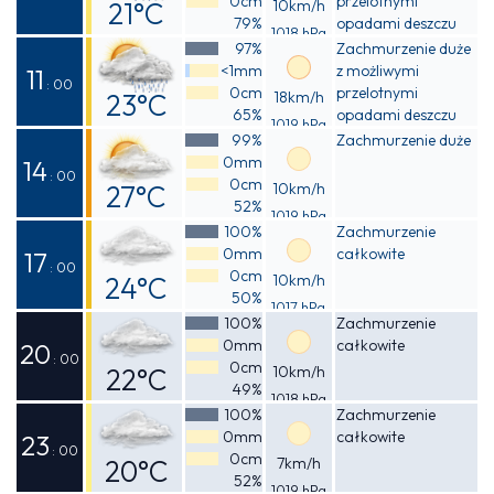
0cm
przelotnymi
21°C
10km/h
79%
opadami deszczu
1018 hPa
Odczuwalna
97%
Zachmurzenie duże
<1mm
z możliwymi
21°C
11
: 00
0cm
przelotnymi
23°C
18km/h
65%
opadami deszczu
1019 hPa
Odczuwalna
99%
Zachmurzenie duże
0mm
23°C
14
: 00
0cm
27°C
10km/h
52%
1019 hPa
Odczuwalna
100%
Zachmurzenie
0mm
całkowite
27°C
17
: 00
0cm
24°C
10km/h
50%
1017 hPa
Odczuwalna
100%
Zachmurzenie
0mm
całkowite
23°C
20
: 00
0cm
22°C
10km/h
49%
1018 hPa
Odczuwalna
100%
Zachmurzenie
0mm
całkowite
22°C
23
: 00
0cm
20°C
7km/h
52%
1019 hPa