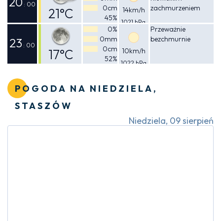
20
: 00
0cm
zachmurzeniem
21°C
14km/h
45%
1021 hPa
Odczuwalna
0%
Przeważnie
0mm
bezchmurnie
21°C
23
: 00
0cm
17°C
10km/h
52%
1022 hPa
Odczuwalna
16°C
POGODA NA NIEDZIELA,
STASZÓW
Niedziela, 09 sierpień