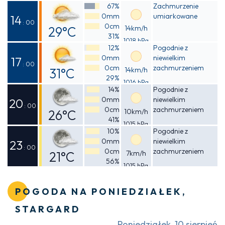
Odczuwalna
67%
Zachmurzenie
0mm
umiarkowane
24°C
14
: 00
0cm
29°C
14km/h
31%
1018 hPa
Odczuwalna
12%
Pogodnie z
0mm
niewielkim
28°C
17
: 00
0cm
zachmurzeniem
31°C
14km/h
29%
1016 hPa
Odczuwalna
14%
Pogodnie z
0mm
niewielkim
29°C
20
: 00
0cm
zachmurzeniem
26°C
10km/h
41%
1015 hPa
Odczuwalna
10%
Pogodnie z
0mm
niewielkim
26°C
23
: 00
0cm
zachmurzeniem
21°C
7km/h
56%
1015 hPa
Odczuwalna
21°C
POGODA NA PONIEDZIAŁEK,
STARGARD
Poniedziałek, 10 sierpień