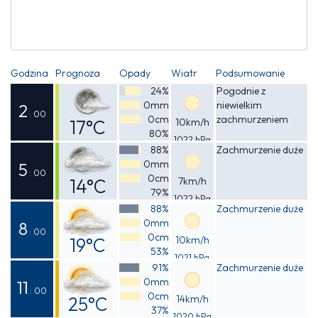
Godzina
Prognoza
Opady
Wiatr
Podsumowanie
24%
Pogodnie z
0mm
niewielkim
2
: 00
0cm
zachmurzeniem
17°C
10km/h
80%
1022 hPa
Odczuwalna
88%
Zachmurzenie duże
0mm
17°C
5
: 00
0cm
14°C
7km/h
79%
1022 hPa
Odczuwalna
88%
Zachmurzenie duże
0mm
13°C
8
: 00
0cm
19°C
10km/h
53%
1021 hPa
Odczuwalna
91%
Zachmurzenie duże
0mm
18°C
11
: 00
0cm
25°C
14km/h
37%
1020 hPa