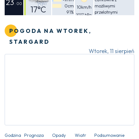
19°C
23
: 00
0cm
możliwymi
17°C
10km/h
91%
przelotnymi
1017 hPa
Odczuwalna
opadami deszczu
17°C
POGODA NA WTOREK,
STARGARD
Wtorek, 11 sierpień
Godzina
Prognoza
Opady
Wiatr
Podsumowanie