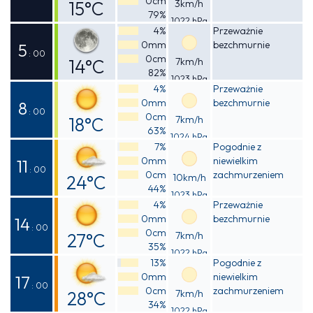
0cm
15°C
3km/h
79%
1022 hPa
Odczuwalna
4%
Przeważnie
0mm
bezchmurnie
15°C
5
: 00
0cm
14°C
7km/h
82%
1023 hPa
Odczuwalna
4%
Przeważnie
0mm
bezchmurnie
13°C
8
: 00
0cm
18°C
7km/h
63%
1024 hPa
Odczuwalna
7%
Pogodnie z
0mm
niewielkim
17°C
11
: 00
0cm
zachmurzeniem
24°C
10km/h
44%
1023 hPa
Odczuwalna
4%
Przeważnie
0mm
bezchmurnie
23°C
14
: 00
0cm
27°C
7km/h
35%
1022 hPa
Odczuwalna
13%
Pogodnie z
0mm
niewielkim
27°C
17
: 00
0cm
zachmurzeniem
28°C
7km/h
34%
1022 hPa