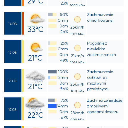
29°C
23%
1022 hPa
Odczuwalna
50%
Zachmurzenie
28°C
0mm
umiarkowane
14.08
0cm
33°C
25km/h
26%
1012 hPa
Odczuwalna
25%
Pogodnie z
31°C
0mm
niewielkim
15.08
0cm
zachmurzeniem
21°C
21km/h
49%
1016 hPa
Odczuwalna
100%
Zachmurzenie
20°C
2mm
całkowite z
16.08
0cm
możliwymi
21°C
25km/h
56%
przelotnymi
1011 hPa
Odczuwalna
opadami deszczu
75%
Zachmurzenie duże
20°C
14mm
z możliwymi
17.08
0cm
opadami deszczu
22°C
28km/h
67%
998 hPa
Odczuwalna