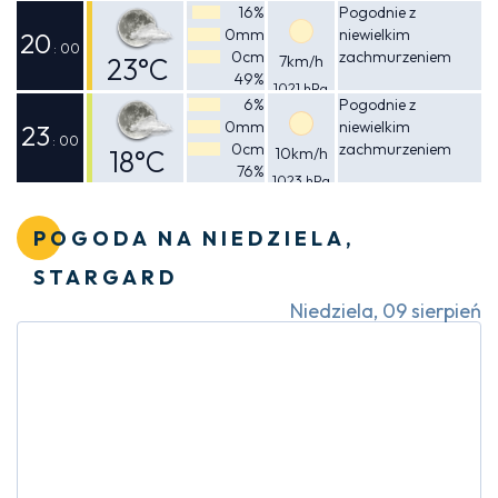
Odczuwalna
16%
Pogodnie z
0mm
niewielkim
27°C
20
: 00
0cm
zachmurzeniem
23°C
7km/h
49%
1021 hPa
Odczuwalna
6%
Pogodnie z
0mm
niewielkim
22°C
23
: 00
0cm
zachmurzeniem
18°C
10km/h
76%
1023 hPa
Odczuwalna
18°C
POGODA NA NIEDZIELA,
STARGARD
Niedziela, 09 sierpień