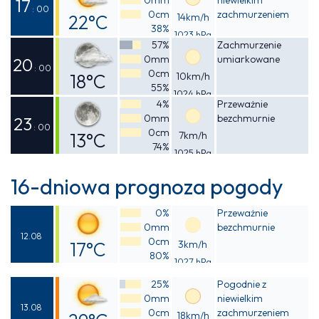
21°C
17
: 00
0cm
zachmurzeniem
22°C
14km/h
38%
1023 hPa
Odczuwalna
57%
Zachmurzenie
0mm
umiarkowane
21°C
20
: 00
0cm
18°C
10km/h
55%
1024 hPa
Odczuwalna
4%
Przeważnie
0mm
bezchmurnie
17°C
23
: 00
0cm
13°C
7km/h
74%
1025 hPa
Odczuwalna
12°C
16-dniowa prognoza pogody
0%
Przeważnie
0mm
bezchmurnie
12.08
0cm
17°C
3km/h
80%
1027 hPa
Odczuwalna
25%
Pogodnie z
16°C
0mm
niewielkim
13.08
0cm
zachmurzeniem
18km/h