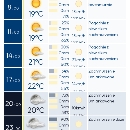
0mm
bezchmurnie
13°C
8
: 00
0cm
19°C
18km/h
71%
1021 hPa
Odczuwalna
23%
Pogodnie z
0mm
niewielkim
18°C
11
: 00
0cm
zachmurzeniem
19°C
18km/h
65%
1021 hPa
Odczuwalna
30%
Pogodnie z
0mm
niewielkim
19°C
14
: 00
0cm
zachmurzeniem
21°C
21km/h
60%
1021 hPa
Odczuwalna
54%
Zachmurzenie
0mm
umiarkowane
21°C
17
: 00
0cm
22°C
14km/h
56%
1021 hPa
Odczuwalna
73%
Zachmurzenie
0mm
umiarkowane
22°C
20
: 00
0cm
20°C
10km/h
53%
1021 hPa
Odczuwalna
90%
Zachmurzenie duże
0mm
20°C
23
: 00