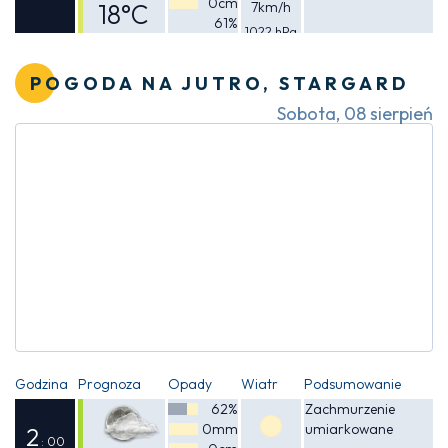
0cm
18°C
7km/h
61%
1022 hPa
Odczuwalna
17°C
POGODA NA JUTRO, STARGARD
Sobota, 08 sierpień
Godzina
Prognoza
Opady
Wiatr
Podsumowanie
62%
Zachmurzenie
0mm
umiarkowane
2
: 00