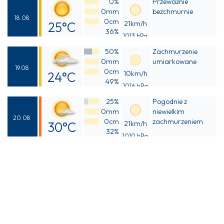
0%
Przeważnie
22°C
0mm
bezchmurnie
18.08
0cm
25°C
21km/h
36%
1013 hPa
Odczuwalna
50%
Zachmurzenie
24°C
0mm
umiarkowane
19.08
0cm
24°C
10km/h
49%
1016 hPa
Odczuwalna
25%
Pogodnie z
23°C
0mm
niewielkim
20.08
0cm
zachmurzeniem
30°C
21km/h
32%
1010 hPa
Odczuwalna
29°C