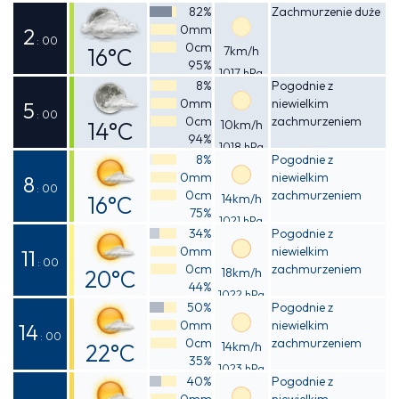
82%
Zachmurzenie duże
0mm
2
: 00
0cm
16°C
7km/h
95%
1017 hPa
Odczuwalna
8%
Pogodnie z
0mm
niewielkim
16°C
5
: 00
0cm
zachmurzeniem
14°C
10km/h
94%
1018 hPa
Odczuwalna
8%
Pogodnie z
0mm
niewielkim
14°C
8
: 00
0cm
zachmurzeniem
16°C
14km/h
75%
1021 hPa
Odczuwalna
34%
Pogodnie z
0mm
niewielkim
15°C
11
: 00
0cm
zachmurzeniem
20°C
18km/h
44%
1022 hPa
Odczuwalna
50%
Pogodnie z
0mm
niewielkim
19°C
14
: 00
0cm
zachmurzeniem
22°C
14km/h
35%
1023 hPa
Odczuwalna
40%
Pogodnie z
0mm
niewielkim