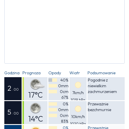
Godzina
Prognoza
Opady
Wiatr
Podsumowanie
40%
Pogodnie z
0mm
niewielkim
2
: 00
0cm
zachmurzeniem
17°C
7km/h
67%
1019 hPa
Odczuwalna
0%
Przeważnie
0mm
bezchmurnie
17°C
5
: 00
0cm
14°C
10km/h
83%
1020 hPa
Odczuwalna
0%
Przeważnie