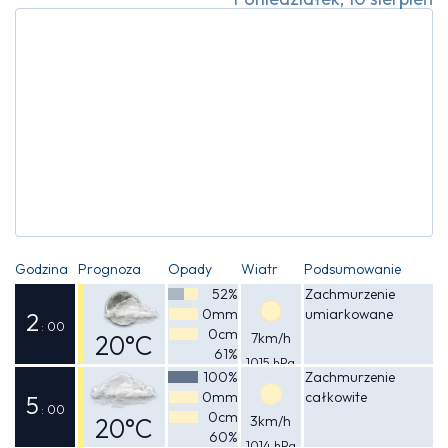
Godzina
Prognoza
Opady
Wiatr
Podsumowanie
52%
Zachmurzenie
0mm
umiarkowane
2
: 00
0cm
20°C
7km/h
61%
1015 hPa
Odczuwalna
100%
Zachmurzenie
0mm
całkowite
20°C
5
: 00
0cm
20°C
3km/h
60%
1014 hPa