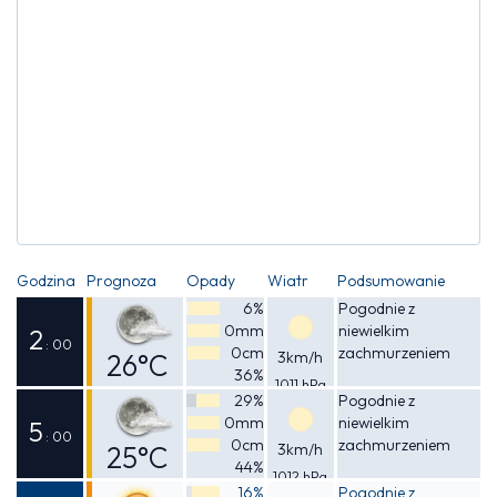
Godzina
Prognoza
Opady
Wiatr
Podsumowanie
6%
Pogodnie z
0mm
niewielkim
2
: 00
0cm
zachmurzeniem
26°C
3km/h
36%
1011 hPa
Odczuwalna
29%
Pogodnie z
0mm
niewielkim
25°C
5
: 00
0cm
zachmurzeniem
25°C
3km/h
44%
1012 hPa
Odczuwalna
16%
Pogodnie z