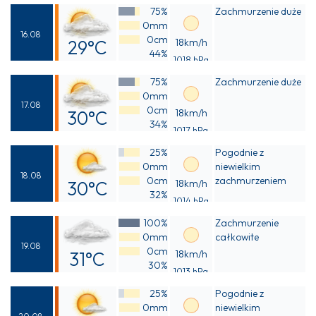
75%
Zachmurzenie duże
25°C
0mm
16.08
0cm
29°C
18km/h
44%
1018 hPa
Odczuwalna
75%
Zachmurzenie duże
29°C
0mm
17.08
0cm
30°C
18km/h
34%
1017 hPa
Odczuwalna
25%
Pogodnie z
29°C
0mm
niewielkim
18.08
0cm
zachmurzeniem
30°C
18km/h
32%
1014 hPa
Odczuwalna
100%
Zachmurzenie
29°C
0mm
całkowite
19.08
0cm
31°C
18km/h
30%
1013 hPa
Odczuwalna
25%
Pogodnie z
29°C
0mm
niewielkim