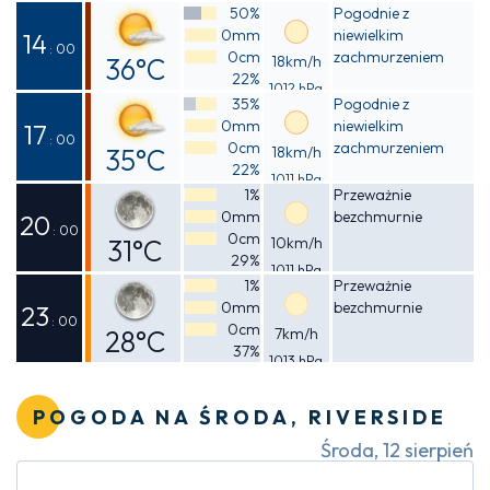
Odczuwalna
50%
Pogodnie z
0mm
niewielkim
31°C
14
: 00
0cm
zachmurzeniem
36°C
18km/h
22%
1012 hPa
Odczuwalna
35%
Pogodnie z
0mm
niewielkim
35°C
17
: 00
0cm
zachmurzeniem
35°C
18km/h
22%
1011 hPa
Odczuwalna
1%
Przeważnie
0mm
bezchmurnie
33°C
20
: 00
0cm
31°C
10km/h
29%
1011 hPa
Odczuwalna
1%
Przeważnie
0mm
bezchmurnie
29°C
23
: 00
0cm
28°C
7km/h
37%
1013 hPa
Odczuwalna
28°C
POGODA NA ŚRODA, RIVERSIDE
Środa, 12 sierpień