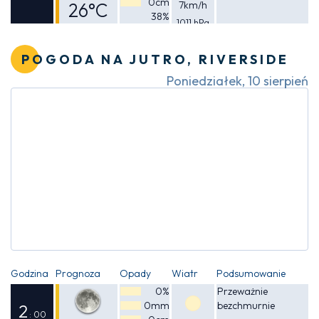
0cm
26°C
7km/h
38%
1011 hPa
Odczuwalna
25°C
POGODA NA JUTRO, RIVERSIDE
Poniedziałek, 10 sierpień
Godzina
Prognoza
Opady
Wiatr
Podsumowanie
0%
Przeważnie
0mm
bezchmurnie
2
: 00