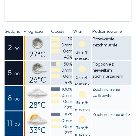
Godzina
Prognoza
Opady
Wiatr
Podsumowanie
1%
Przeważnie
0mm
bezchmurnie
2
: 00
0cm
27°C
3km/h
43%
1013 hPa
Odczuwalna
50%
Pogodnie z
0mm
niewielkim
27°C
5
: 00
0cm
zachmurzeniem
26°C
0km/h
47%
1013 hPa
Odczuwalna
100%
Zachmurzenie
0mm
całkowite
26°C
8
: 00
0cm
28°C
3km/h
42%
1014 hPa
Odczuwalna
97%
Zachmurzenie duże
0mm
28°C
11
: 00
0cm
33°C
7km/h
27%
1014 hPa