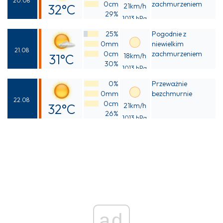
20.08
0cm
zachmurzeniem
32°C
21km/h
29%
1013 hPa
Odczuwalna
25%
Pogodnie z
30°C
0mm
niewielkim
21.08
0cm
zachmurzeniem
31°C
18km/h
30%
1013 hPa
Odczuwalna
0%
Przeważnie
30°C
0mm
bezchmurnie
22.08
0cm
32°C
21km/h
26%
1013 hPa
Odczuwalna
31°C
ad