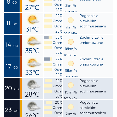
8
: 00
0cm
27°C
3km/h
45%
1013 hPa
Odczuwalna
12%
Pogodnie z
0mm
niewielkim
26°C
11
: 00
0cm
zachmurzeniem
31°C
7km/h
28%
1012 hPa
Odczuwalna
58%
Zachmurzenie
0mm
umiarkowane
30°C
14
: 00
0cm
35°C
18km/h
22%
1010 hPa
Odczuwalna
72%
Zachmurzenie
0mm
umiarkowane
33°C
17
: 00
0cm
33°C
18km/h
24%
1009 hPa
Odczuwalna
14%
Pogodnie z
0mm
niewielkim
31°C
20
: 00
0cm
zachmurzeniem
28°C
10km/h
37%
1010 hPa
Odczuwalna
20%
Pogodnie z
0mm
niewielkim
28°C
23
: 00
0cm
zachmurzeniem
26°C
7km/h