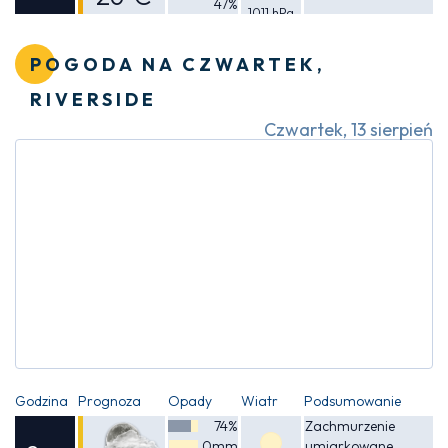
47%
1011 hPa
Odczuwalna
26°C
POGODA NA CZWARTEK,
RIVERSIDE
Czwartek, 13 sierpień
Godzina
Prognoza
Opady
Wiatr
Podsumowanie
74%
Zachmurzenie
0mm
umiarkowane