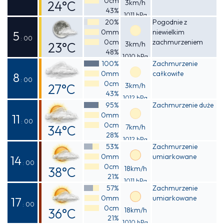
0cm
24°C
3km/h
43%
1011 hPa
Odczuwalna
20%
Pogodnie z
0mm
niewielkim
24°C
5
: 00
0cm
zachmurzeniem
23°C
3km/h
48%
1010 hPa
Odczuwalna
100%
Zachmurzenie
0mm
całkowite
23°C
8
: 00
0cm
27°C
3km/h
43%
1012 hPa
Odczuwalna
95%
Zachmurzenie duże
0mm
27°C
11
: 00
0cm
34°C
7km/h
28%
1012 hPa
Odczuwalna
53%
Zachmurzenie
0mm
umiarkowane
33°C
14
: 00
0cm
38°C
18km/h
21%
1011 hPa
Odczuwalna
57%
Zachmurzenie
0mm
umiarkowane
36°C
17
: 00
0cm
36°C
18km/h
21%
1010 hPa