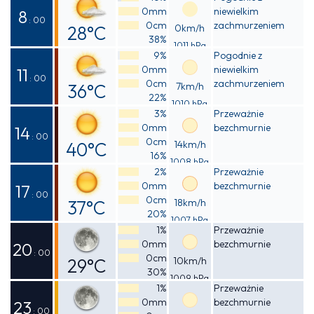
0mm
niewielkim
25°C
8
: 00
0cm
zachmurzeniem
28°C
0km/h
38%
1011 hPa
Odczuwalna
9%
Pogodnie z
0mm
niewielkim
27°C
11
: 00
0cm
zachmurzeniem
36°C
7km/h
22%
1010 hPa
Odczuwalna
3%
Przeważnie
0mm
bezchmurnie
34°C
14
: 00
0cm
40°C
14km/h
16%
1008 hPa
Odczuwalna
2%
Przeważnie
0mm
bezchmurnie
38°C
17
: 00
0cm
37°C
18km/h
20%
1007 hPa
Odczuwalna
1%
Przeważnie
0mm
bezchmurnie
36°C
20
: 00
0cm
29°C
10km/h
30%
1009 hPa
Odczuwalna
1%
Przeważnie
0mm
bezchmurnie
28°C
23
: 00