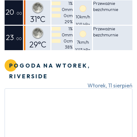
Odczuwalna
1%
Przeważnie
0mm
bezchmurnie
34°C
20
: 00
0cm
31°C
10km/h
29%
1011 hPa
Odczuwalna
1%
Przeważnie
0mm
bezchmurnie
30°C
23
: 00
0cm
29°C
7km/h
38%
1013 hPa
Odczuwalna
28°C
POGODA NA WTOREK,
RIVERSIDE
Wtorek, 11 sierpień