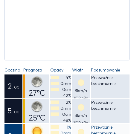
Godzina
Prognoza
Opady
Wiatr
Podsumowanie
4%
Przeważnie
0mm
bezchmurnie
2
: 00
0cm
27°C
3km/h
42%
1012 hPa
Odczuwalna
2%
Przeważnie
0mm
bezchmurnie
26°C
5
: 00
0cm
25°C
3km/h
48%
1012 hPa
Odczuwalna
1%
Przeważnie
0mm
bezchmurnie
25°C