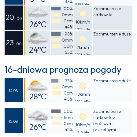
33%
1010 hPa
Odczuwalna
100%
Zachmurzenie
0mm
całkowite
30°C
20
: 00
0cm
26°C
10km/h
44%
1012 hPa
Odczuwalna
98%
Zachmurzenie duże
0mm
26°C
23
: 00
0cm
24°C
7km/h
55%
1013 hPa
Odczuwalna
24°C
16-dniowa prognoza pogody
75%
Zachmurzenie duże
0mm
14.08
0cm
28°C
18km/h
40%
1014 hPa
Odczuwalna
100%
Zachmurzenie
28°C
<1mm
całkowite z
15.08
0cm
możliwymi
26°C
10km/h
45%
przelotnymi
1016 hPa
Odczuwalna
opadami deszczu