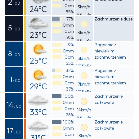
2
: 00
0cm
24°C
3km/h
55%
1011 hPa
Odczuwalna
77%
Zachmurzenie duże
0mm
24°C
5
: 00
0cm
23°C
3km/h
59%
1011 hPa
Odczuwalna
9%
Pogodnie z
0mm
niewielkim
23°C
8
: 00
0cm
zachmurzeniem
25°C
3km/h
55%
1013 hPa
Odczuwalna
32%
Pogodnie z
0mm
niewielkim
24°C
11
: 00
0cm
zachmurzeniem
29°C
7km/h
37%
1013 hPa
Odczuwalna
100%
Zachmurzenie
0mm
całkowite
29°C
14
: 00
0cm
33°C
14km/h
28%
1011 hPa
Odczuwalna
100%
Zachmurzenie
0mm
całkowite
32°C
17
: 00
0cm
31°C
18km/h