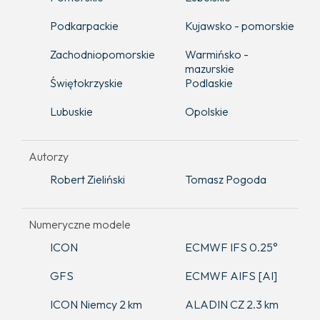
Podkarpackie
Kujawsko - pomorskie
Zachodniopomorskie
Warmińsko -
mazurskie
Świętokrzyskie
Podlaskie
Lubuskie
Opolskie
Autorzy
Robert Zieliński
Tomasz Pogoda
Numeryczne modele
ICON
ECMWF IFS 0.25°
GFS
ECMWF AIFS [AI]
ICON Niemcy 2 km
ALADIN CZ 2.3 km