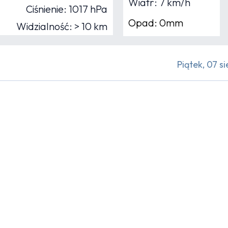
Wiatr: 7 km/h
Ciśnienie: 1017 hPa
Opad: 0mm
Widzialność: > 10 km
Piątek, 07 si