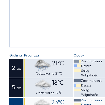
Godzina
Prognoza
Opady
Zachmurzenie
21°C
Deszcz
2
: 00
Śnieg
Odczuwalna 21°C
Wilgotność
Zachmurzenie
18°C
Deszcz
5
: 00
Śnieg
Odczuwalna 19°C
Wilgotność
Zachmurzenie
23°C
Deszcz