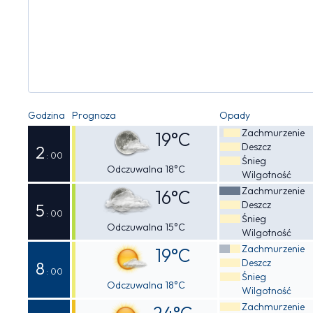
Godzina
Prognoza
Opady
Zachmurzenie
19°C
Deszcz
2
: 00
Śnieg
Odczuwalna 18°C
Wilgotność
Zachmurzenie
16°C
Deszcz
5
: 00
Śnieg
Odczuwalna 15°C
Wilgotność
Zachmurzenie
19°C
Deszcz
8
: 00
Śnieg
Odczuwalna 18°C
Wilgotność
Zachmurzenie