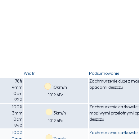
Wiatr
Podsumowanie
78%
Zachmurzenie duże z moż
4mm
10km/h
opadami deszczu
0cm
1019 hPa
92%
100%
Zachmurzenie całkowite 
3mm
3km/h
możliwymi przelotnymi 
0cm
deszczu
1019 hPa
94%
100%
Zachmurzenie całkowite
0mm
7km/h