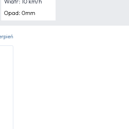
Wiatr: 10 km/h
Opad: 0mm
erpień