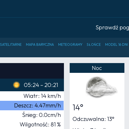
Sprawdź po
 SATELITARNE
MAPA BARYCZNA
METEOGRAMY
SŁOŃCE
MODEL 16 DNI
Noc
05:24 – 20:21
Wiatr: 14 km/h
Deszcz: 4.47mm/h
14°
Śnieg: 0.0cm/h
Odczuwalna: 13°
Wilgotność: 81 %