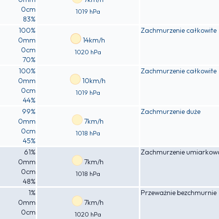
0cm
1019 hPa
83%
100%
Zachmurzenie całkowite
0mm
14km/h
0cm
1020 hPa
70%
100%
Zachmurzenie całkowite
0mm
10km/h
0cm
1019 hPa
44%
99%
Zachmurzenie duże
0mm
7km/h
0cm
1018 hPa
45%
61%
Zachmurzenie umiarkow
0mm
7km/h
0cm
1018 hPa
48%
1%
Przeważnie bezchmurnie
0mm
7km/h
0cm
1020 hPa