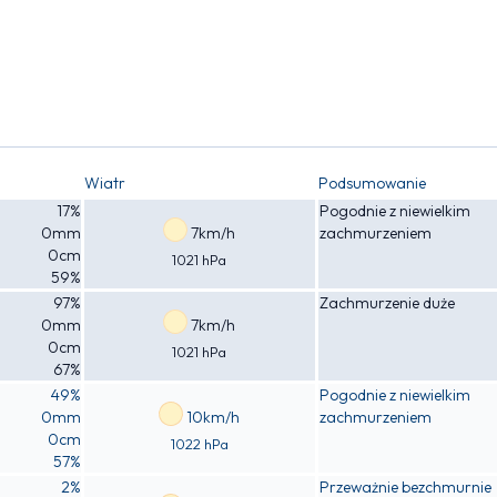
Wiatr
Podsumowanie
17%
Pogodnie z niewielkim
0mm
7km/h
zachmurzeniem
0cm
1021 hPa
59%
97%
Zachmurzenie duże
0mm
7km/h
0cm
1021 hPa
67%
49%
Pogodnie z niewielkim
0mm
10km/h
zachmurzeniem
0cm
1022 hPa
57%
2%
Przeważnie bezchmurnie