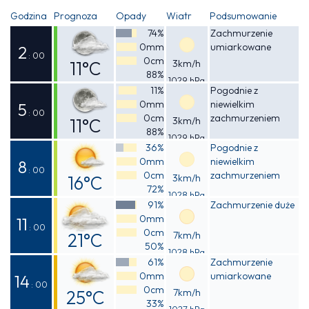
Godzina
Prognoza
Opady
Wiatr
Podsumowanie
74%
Zachmurzenie
0mm
umiarkowane
2
: 00
0cm
11°C
3km/h
88%
1029 hPa
Odczuwalna
11%
Pogodnie z
0mm
niewielkim
11°C
5
: 00
0cm
zachmurzeniem
11°C
3km/h
88%
1029 hPa
Odczuwalna
36%
Pogodnie z
0mm
niewielkim
10°C
8
: 00
0cm
zachmurzeniem
16°C
3km/h
72%
1028 hPa
Odczuwalna
91%
Zachmurzenie duże
0mm
15°C
11
: 00
0cm
21°C
7km/h
50%
1028 hPa
Odczuwalna
61%
Zachmurzenie
0mm
umiarkowane
21°C
14
: 00
0cm
25°C
7km/h
33%
1027 hPa