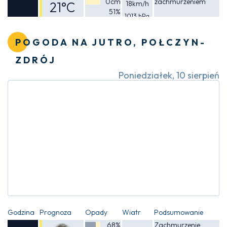
0cm
zachmurzeniem
21°C
18km/h
51%
1013 hPa
Odczuwalna
21°C
POGODA NA JUTRO, POŁCZYN-
ZDRÓJ
Poniedziałek, 10 sierpień
Godzina
Prognoza
Opady
Wiatr
Podsumowanie
68%
Zachmurzenie