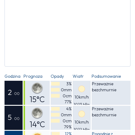
Godzina
Prognoza
Opady
Wiatr
Podsumowanie
3%
Przeważnie
0mm
bezchmurnie
2
: 00
0cm
15°C
10km/h
77%
1023 hPa
Odczuwalna
4%
Przeważnie
0mm
bezchmurnie
14°C
5
: 00
0cm
14°C
10km/h
79%
1022 hPa
Odczuwalna
12%
Pogodnie z