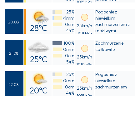
1015 hPa
Odczuwalna
opadami deszczu
25%
Pogodnie z
20°C
<1mm
niewielkim
20.08
0cm
zachmurzeniem z
28°C
25km/h
44%
możliwymi
1011 hPa
Odczuwalna
przelotnymi
100%
opadami deszczu
Zachmurzenie
28°C
0mm
całkowite
21.08
0cm
25°C
25km/h
54%
1010 hPa
Odczuwalna
25%
Pogodnie z
24°C
0mm
niewielkim
22.08
0cm
zachmurzeniem
20°C
25km/h
44%
1015 hPa
Odczuwalna
19°C