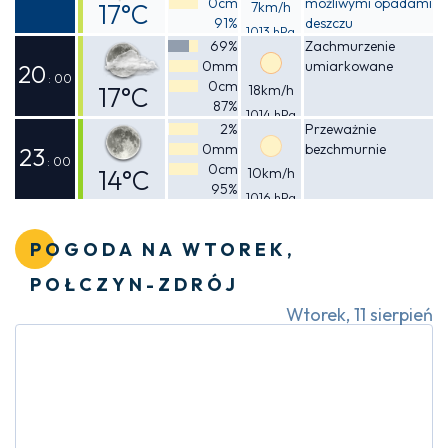
0cm
możliwymi opadami
17°C
7km/h
91%
deszczu
1013 hPa
Odczuwalna
69%
Zachmurzenie
0mm
umiarkowane
17°C
20
: 00
0cm
17°C
18km/h
87%
1014 hPa
Odczuwalna
2%
Przeważnie
0mm
bezchmurnie
17°C
23
: 00
0cm
14°C
10km/h
95%
1016 hPa
Odczuwalna
14°C
POGODA NA WTOREK,
POŁCZYN-ZDRÓJ
Wtorek, 11 sierpień