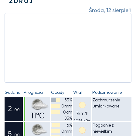
ZDRÓJ
Środa, 12 sierpień
Godzina
Prognoza
Opady
Wiatr
Podsumowanie
53%
Zachmurzenie
0mm
umiarkowane
2
: 00
0cm
11°C
7km/h
83%
1025 hPa
Odczuwalna
6%
Pogodnie z
0mm
niewielkim
11°C
5
: 00