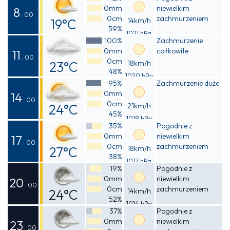
0mm
niewielkim
14°C
8
: 00
0cm
zachmurzeniem
19°C
14km/h
59%
1021 hPa
Odczuwalna
100%
Zachmurzenie
0mm
całkowite
18°C
11
: 00
0cm
23°C
18km/h
48%
1020 hPa
Odczuwalna
95%
Zachmurzenie duże
0mm
22°C
14
: 00
0cm
24°C
21km/h
45%
1019 hPa
Odczuwalna
35%
Pogodnie z
0mm
niewielkim
24°C
17
: 00
0cm
zachmurzeniem
27°C
18km/h
38%
1017 hPa
Odczuwalna
19%
Pogodnie z
0mm
niewielkim
27°C
20
: 00
0cm
zachmurzeniem
24°C
14km/h
52%
1014 hPa
Odczuwalna
37%
Pogodnie z
0mm
niewielkim
24°C
23
: 00