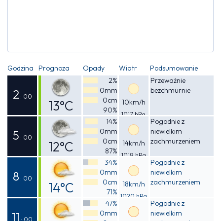
Godzina
Prognoza
Opady
Wiatr
Podsumowanie
2%
Przeważnie
0mm
bezchmurnie
2
: 00
0cm
13°C
10km/h
90%
1017 hPa
Odczuwalna
14%
Pogodnie z
0mm
niewielkim
13°C
5
: 00
0cm
zachmurzeniem
12°C
14km/h
87%
1018 hPa
Odczuwalna
34%
Pogodnie z
0mm
niewielkim
12°C
8
: 00
0cm
zachmurzeniem
14°C
18km/h
71%
1020 hPa
Odczuwalna
47%
Pogodnie z
0mm
niewielkim
14°C
11
: 00