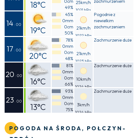
0cm
zachmurzeniem
18°C
25km/h
49%
1021 hPa
Odczuwalna
45%
Pogodnie z
0mm
niewielkim
17°C
14
: 00
0cm
zachmurzeniem
19°C
21km/h
50%
1022 hPa
Odczuwalna
78%
Zachmurzenie duże
0mm
19°C
17
: 00
0cm
20°C
21km/h
48%
1023 hPa
Odczuwalna
81%
Zachmurzenie duże
0mm
19°C
20
: 00
0cm
16°C
10km/h
66%
1024 hPa
Odczuwalna
93%
Zachmurzenie duże
0mm
15°C
23
: 00
0cm
13°C
3km/h
75%
1024 hPa
Odczuwalna
12°C
POGODA NA ŚRODA, POŁCZYN-