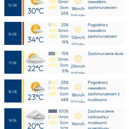
0mm
niewielkim
15.08
0cm
zachmurzeniem
30°C
18km/h
26%
1016 hPa
Odczuwalna
25%
Pogodnie z
28°C
0mm
niewielkim
16.08
0cm
zachmurzeniem
34°C
10km/h
19%
1011 hPa
Odczuwalna
75%
Zachmurzenie duże
32°C
0mm
17.08
0cm
22°C
25km/h
51%
1013 hPa
Odczuwalna
25%
Pogodnie z
22°C
<1mm
niewielkim
18.08
0cm
zachmurzeniem z
23°C
18km/h
48%
możliwymi
1017 hPa
Odczuwalna
przelotnymi
100%
opadami deszczu
Zachmurzenie
22°C
<1mm
całkowite z
19.08
0cm
możliwymi
20°C
14km/h
50%
przelotnymi