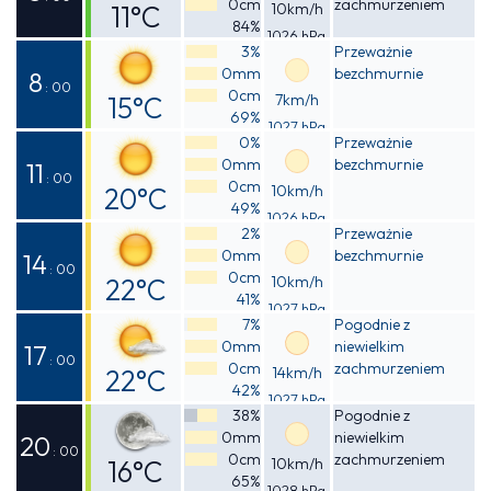
0cm
zachmurzeniem
11°C
10km/h
84%
1026 hPa
Odczuwalna
3%
Przeważnie
0mm
bezchmurnie
10°C
8
: 00
0cm
15°C
7km/h
69%
1027 hPa
Odczuwalna
0%
Przeważnie
0mm
bezchmurnie
15°C
11
: 00
0cm
20°C
10km/h
49%
1026 hPa
Odczuwalna
2%
Przeważnie
0mm
bezchmurnie
20°C
14
: 00
0cm
22°C
10km/h
41%
1027 hPa
Odczuwalna
7%
Pogodnie z
0mm
niewielkim
22°C
17
: 00
0cm
zachmurzeniem
22°C
14km/h
42%
1027 hPa
Odczuwalna
38%
Pogodnie z
0mm
niewielkim
21°C
20
: 00
0cm
zachmurzeniem
16°C
10km/h
65%
1028 hPa