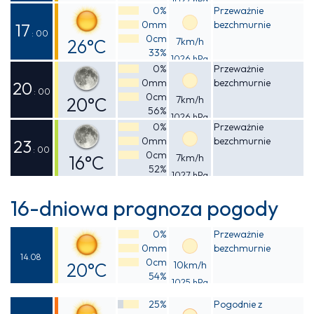
Odczuwalna
0%
Przeważnie
0mm
bezchmurnie
24°C
17
: 00
0cm
26°C
7km/h
33%
1026 hPa
Odczuwalna
0%
Przeważnie
0mm
bezchmurnie
25°C
20
: 00
0cm
20°C
7km/h
56%
1026 hPa
Odczuwalna
0%
Przeważnie
0mm
bezchmurnie
19°C
23
: 00
0cm
16°C
7km/h
52%
1027 hPa
Odczuwalna
15°C
16-dniowa prognoza pogody
0%
Przeważnie
0mm
bezchmurnie
14.08
0cm
20°C
10km/h
54%
1025 hPa
Odczuwalna
25%
Pogodnie z
19°C