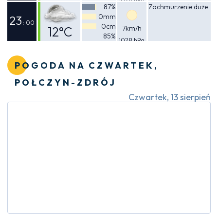
Odczuwalna
87%
Zachmurzenie duże
0mm
16°C
23
: 00
0cm
12°C
7km/h
85%
1028 hPa
Odczuwalna
12°C
POGODA NA CZWARTEK,
POŁCZYN-ZDRÓJ
Czwartek, 13 sierpień