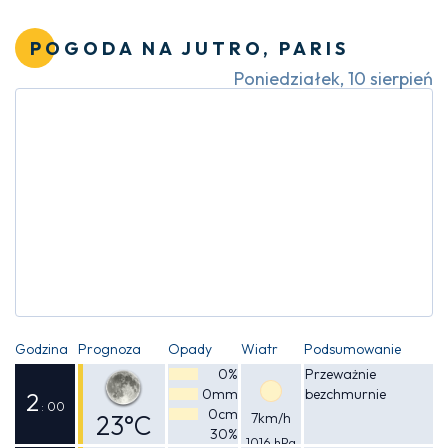
Odczuwalna
przelotnymi
opadami deszczu
25°C
POGODA NA JUTRO, PARIS
Poniedziałek, 10 sierpień
Godzina
Prognoza
Opady
Wiatr
Podsumowanie
0%
Przeważnie
0mm
bezchmurnie
2
: 00
0cm
23°C
7km/h
30%
1016 hPa