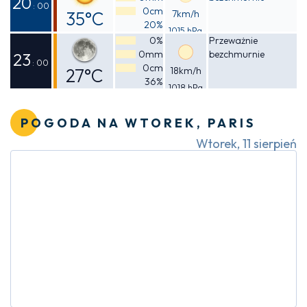
20
: 00
0cm
35°C
7km/h
20%
1015 hPa
Odczuwalna
0%
Przeważnie
0mm
bezchmurnie
32°C
23
: 00
0cm
27°C
18km/h
36%
1018 hPa
Odczuwalna
27°C
POGODA NA WTOREK, PARIS
Wtorek, 11 sierpień