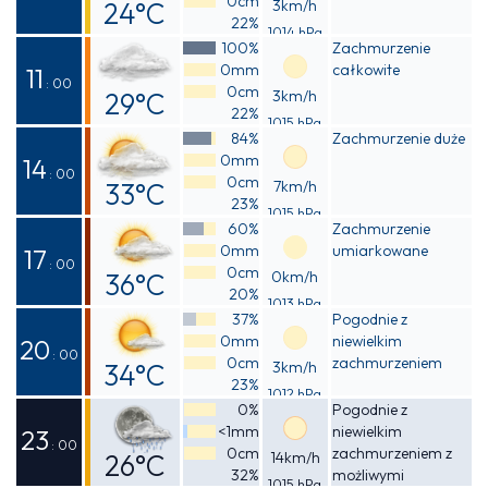
0cm
24°C
3km/h
22%
1014 hPa
Odczuwalna
100%
Zachmurzenie
0mm
całkowite
23°C
11
: 00
0cm
29°C
3km/h
22%
1015 hPa
Odczuwalna
84%
Zachmurzenie duże
0mm
28°C
14
: 00
0cm
33°C
7km/h
23%
1015 hPa
Odczuwalna
60%
Zachmurzenie
0mm
umiarkowane
31°C
17
: 00
0cm
36°C
0km/h
20%
1013 hPa
Odczuwalna
37%
Pogodnie z
0mm
niewielkim
34°C
20
: 00
0cm
zachmurzeniem
34°C
3km/h
23%
1012 hPa
Odczuwalna
0%
Pogodnie z
<1mm
niewielkim
32°C
23
: 00
0cm
zachmurzeniem z
26°C
14km/h
32%
możliwymi
1015 hPa