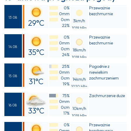
0%
Przeważnie
0mm
bezchmurnie
13.08
0cm
29°C
3km/h
22%
1019 hPa
Odczuwalna
0%
Przeważnie
28°C
0mm
bezchmurnie
14.08
0cm
35°C
18km/h
24%
1018 hPa
Odczuwalna
25%
Pogodnie z
33°C
0mm
niewielkim
15.08
0cm
zachmurzeniem
31°C
14km/h
19%
1020 hPa
Odczuwalna
75%
Zachmurzenie duże
29°C
0mm
16.08
0cm
33°C
10km/h
17%
1019 hPa
Odczuwalna
0%
Przeważnie
31°C
0mm
bezchmurnie