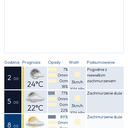
Godzina
Prognoza
Opady
Wiatr
Podsumowanie
7%
Pogodnie z
0mm
niewielkim
2
: 00
0cm
zachmurzeniem
24°C
3km/h
18%
1014 hPa
Odczuwalna
77%
Zachmurzenie duże
0mm
23°C
5
: 00
0cm
22°C
3km/h
22%
1014 hPa
Odczuwalna
89%
Zachmurzenie duże
0mm
21°C
8
: 00