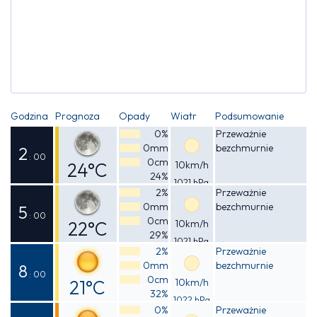
Godzina
Prognoza
Opady
Wiatr
Podsumowanie
0%
Przeważnie
0mm
bezchmurnie
2
: 00
0cm
24°C
10km/h
24%
1021 hPa
Odczuwalna
2%
Przeważnie
0mm
bezchmurnie
23°C
5
: 00
0cm
22°C
10km/h
29%
1021 hPa
Odczuwalna
2%
Przeważnie
0mm
bezchmurnie
21°C
8
: 00
0cm
21°C
10km/h
32%
1022 hPa
Odczuwalna
0%
Przeważnie