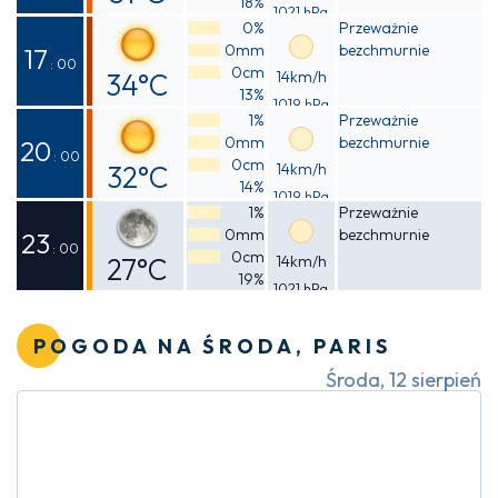
18%
1021 hPa
Odczuwalna
0%
Przeważnie
0mm
bezchmurnie
29°C
17
: 00
0cm
34°C
14km/h
13%
1019 hPa
Odczuwalna
1%
Przeważnie
0mm
bezchmurnie
31°C
20
: 00
0cm
32°C
14km/h
14%
1019 hPa
Odczuwalna
1%
Przeważnie
0mm
bezchmurnie
30°C
23
: 00
0cm
27°C
14km/h
19%
1021 hPa
Odczuwalna
27°C
POGODA NA ŚRODA, PARIS
Środa, 12 sierpień