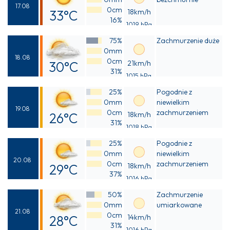
17.08
0cm
33°C
18km/h
16%
1019 hPa
Odczuwalna
75%
Zachmurzenie duże
31°C
0mm
18.08
0cm
30°C
21km/h
31%
1015 hPa
Odczuwalna
25%
Pogodnie z
29°C
0mm
niewielkim
19.08
0cm
zachmurzeniem
26°C
18km/h
31%
1018 hPa
Odczuwalna
25%
Pogodnie z
25°C
0mm
niewielkim
20.08
0cm
zachmurzeniem
29°C
18km/h
37%
1016 hPa
Odczuwalna
50%
Zachmurzenie
28°C
0mm
umiarkowane
21.08
0cm
28°C
14km/h
31%
1016 hPa