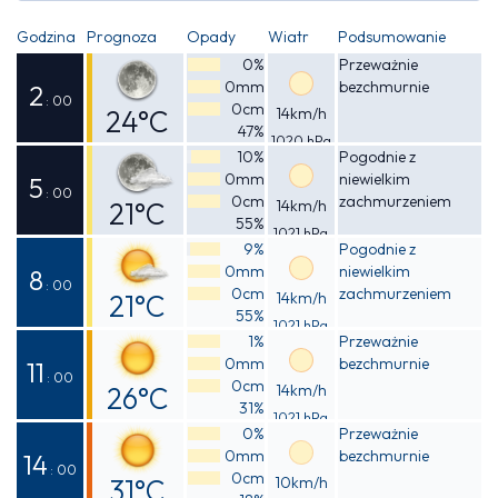
Godzina
Prognoza
Opady
Wiatr
Podsumowanie
0%
Przeważnie
0mm
bezchmurnie
2
: 00
0cm
24°C
14km/h
47%
1020 hPa
Odczuwalna
10%
Pogodnie z
0mm
niewielkim
23°C
5
: 00
0cm
zachmurzeniem
21°C
14km/h
55%
1021 hPa
Odczuwalna
9%
Pogodnie z
0mm
niewielkim
21°C
8
: 00
0cm
zachmurzeniem
21°C
14km/h
55%
1021 hPa
Odczuwalna
1%
Przeważnie
0mm
bezchmurnie
20°C
11
: 00
0cm
26°C
14km/h
31%
1021 hPa
Odczuwalna
0%
Przeważnie
0mm
bezchmurnie
26°C
14
: 00
0cm
31°C
10km/h