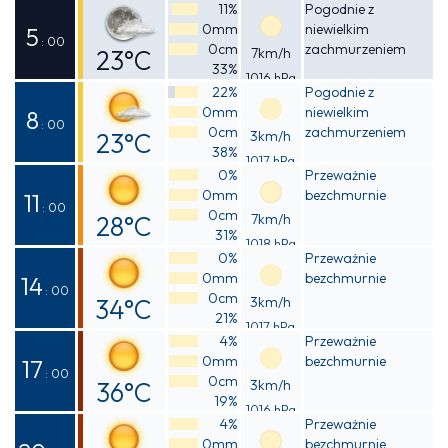
Odczuwalna
11%
Pogodnie z
0mm
niewielkim
22°C
5
: 00
0cm
zachmurzeniem
23°C
7km/h
33%
1016 hPa
Odczuwalna
22%
Pogodnie z
0mm
niewielkim
23°C
8
: 00
0cm
zachmurzeniem
23°C
3km/h
38%
1017 hPa
Odczuwalna
0%
Przeważnie
0mm
bezchmurnie
22°C
11
: 00
0cm
28°C
7km/h
31%
1018 hPa
Odczuwalna
0%
Przeważnie
0mm
bezchmurnie
28°C
14
: 00
0cm
34°C
3km/h
21%
1017 hPa
Odczuwalna
4%
Przeważnie
0mm
bezchmurnie
32°C
17
: 00
0cm
36°C
3km/h
19%
1016 hPa
Odczuwalna
4%
Przeważnie
0mm
bezchmurnie
34°C