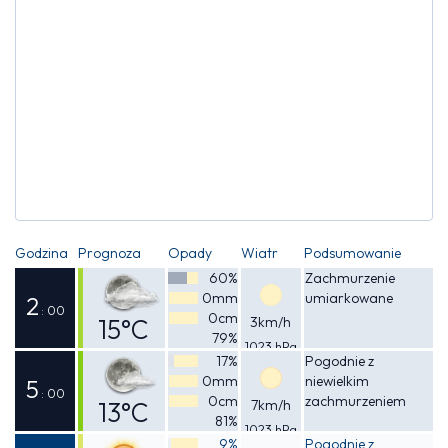
Godzina
Prognoza
Opady
Wiatr
Podsumowanie
60%
Zachmurzenie
0mm
umiarkowane
2
: 00
0cm
15°C
3km/h
79%
1023 hPa
Odczuwalna
17%
Pogodnie z
0mm
niewielkim
15°C
5
: 00
0cm
zachmurzeniem
13°C
7km/h
81%
1023 hPa
Odczuwalna
9%
Pogodnie z