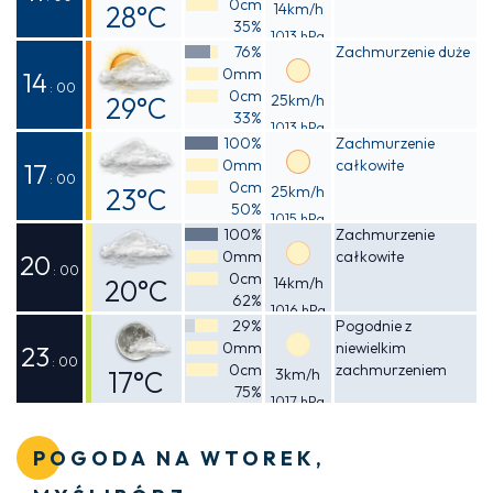
0cm
28°C
14km/h
35%
1013 hPa
Odczuwalna
76%
Zachmurzenie duże
0mm
28°C
14
: 00
0cm
29°C
25km/h
33%
1013 hPa
Odczuwalna
100%
Zachmurzenie
0mm
całkowite
28°C
17
: 00
0cm
23°C
25km/h
50%
1015 hPa
Odczuwalna
100%
Zachmurzenie
0mm
całkowite
23°C
20
: 00
0cm
20°C
14km/h
62%
1016 hPa
Odczuwalna
29%
Pogodnie z
0mm
niewielkim
20°C
23
: 00
0cm
zachmurzeniem
17°C
3km/h
75%
1017 hPa
Odczuwalna
16°C
POGODA NA WTOREK,