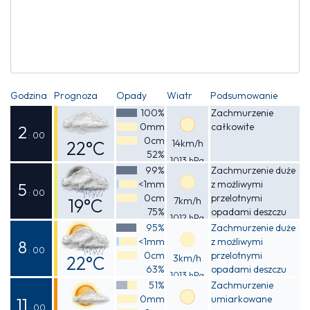
Godzina
Prognoza
Opady
Wiatr
Podsumowanie
100%
Zachmurzenie
0mm
całkowite
2
: 00
0cm
22°C
14km/h
52%
1013 hPa
Odczuwalna
99%
Zachmurzenie duże
<1mm
z możliwymi
22°C
5
: 00
0cm
przelotnymi
19°C
7km/h
75%
opadami deszczu
1012 hPa
Odczuwalna
95%
Zachmurzenie duże
<1mm
z możliwymi
19°C
8
: 00
0cm
przelotnymi
22°C
3km/h
63%
opadami deszczu
1013 hPa
Odczuwalna
51%
Zachmurzenie
0mm
umiarkowane
22°C
11
: 00