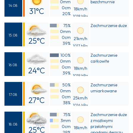
0mm
bezchmurnie
14.08
0cm
31°C
18km/h
20%
1018 hPa
Odczuwalna
75%
Zachmurzenie duże
29°C
0mm
15.08
0cm
25°C
21km/h
39%
1017 hPa
Odczuwalna
100%
Zachmurzenie
24°C
0mm
całkowite
16.08
0cm
24°C
18km/h
39%
1019 hPa
Odczuwalna
50%
Zachmurzenie
24°C
0mm
umiarkowane
17.08
0cm
27°C
25km/h
38%
1016 hPa
Odczuwalna
75%
Zachmurzenie duże
27°C
3mm
z możliwymi
18.08
0cm
przelotnymi
25°C
18km/h
29%
opadami deszczu