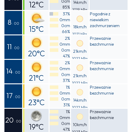
0cm
12°C
14km/h
85%
1019 hPa
Odczuwalna
37%
Pogodnie z
0mm
niewielkim
12°C
8
: 00
0cm
zachmurzeniem
15°C
18km/h
66%
1021 hPa
Odczuwalna
2%
Przeważnie
0mm
bezchmurnie
15°C
11
: 00
0cm
20°C
21km/h
47%
1022 hPa
Odczuwalna
2%
Przeważnie
0mm
bezchmurnie
19°C
14
: 00
0cm
21°C
21km/h
37%
1022 hPa
Odczuwalna
1%
Przeważnie
0mm
bezchmurnie
20°C
17
: 00
0cm
23°C
14km/h
31%
1022 hPa
Odczuwalna
1%
Przeważnie
0mm
bezchmurnie
22°C
20
: 00
0cm
19°C
10km/h
47%
1023 hPa