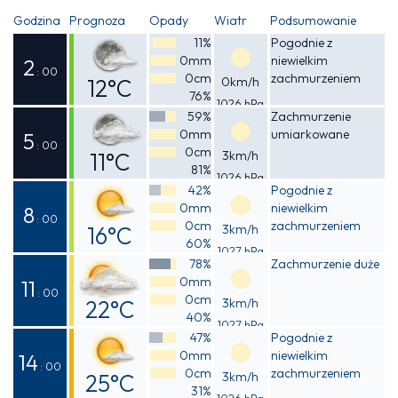
Godzina
Prognoza
Opady
Wiatr
Podsumowanie
11%
Pogodnie z
0mm
niewielkim
2
: 00
0cm
zachmurzeniem
12°C
0km/h
76%
1026 hPa
Odczuwalna
59%
Zachmurzenie
0mm
umiarkowane
11°C
5
: 00
0cm
11°C
3km/h
81%
1026 hPa
Odczuwalna
42%
Pogodnie z
0mm
niewielkim
10°C
8
: 00
0cm
zachmurzeniem
16°C
3km/h
60%
1027 hPa
Odczuwalna
78%
Zachmurzenie duże
0mm
15°C
11
: 00
0cm
22°C
3km/h
40%
1027 hPa
Odczuwalna
47%
Pogodnie z
0mm
niewielkim
21°C
14
: 00
0cm
zachmurzeniem
25°C
3km/h
31%
1026 hPa