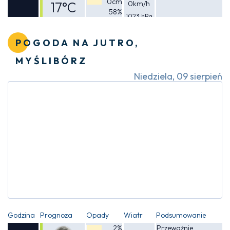
0cm
17°C
0km/h
58%
1023 hPa
Odczuwalna
16°C
POGODA NA JUTRO,
MYŚLIBÓRZ
Niedziela, 09 sierpień
Godzina
Prognoza
Opady
Wiatr
Podsumowanie
2%
Przeważnie