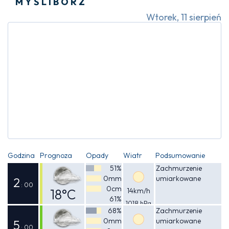
MYŚLIBÓRZ
Wtorek, 11 sierpień
Godzina
Prognoza
Opady
Wiatr
Podsumowanie
51%
Zachmurzenie
0mm
umiarkowane
2
: 00
0cm
18°C
14km/h
61%
1018 hPa
Odczuwalna
68%
Zachmurzenie
0mm
umiarkowane
17°C
5
: 00