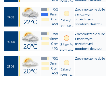
1008 hPa
Odczuwalna
75%
Zachmurzenie duże
25°C
9mm
z możliwymi
19.08
0cm
przelotnymi
22°C
32km/h
45%
opadami deszczu
1001 hPa
Odczuwalna
75%
Zachmurzenie duże
21°C
<1mm
z możliwymi
20.08
0cm
przelotnymi
20°C
36km/h
49%
opadami deszczu
1007 hPa
Odczuwalna
75%
Zachmurzenie duże
20°C
0mm
21.08
0cm
20°C
32km/h
45%
1009 hPa
Odczuwalna
19°C