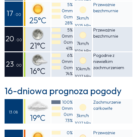
Odczuwalna
5%
Przeważnie
0mm
bezchmurnie
25°C
17
: 00
0cm
25°C
3km/h
28%
1025 hPa
Odczuwalna
5%
Przeważnie
0mm
bezchmurnie
25°C
20
: 00
0cm
21°C
7km/h
41%
1026 hPa
Odczuwalna
6%
Pogodnie z
0mm
niewielkim
20°C
23
: 00
0cm
zachmurzeniem
16°C
10km/h
74%
1027 hPa
Odczuwalna
15°C
16-dniowa prognoza pogody
100%
Zachmurzenie
0mm
całkowite
13.08
0cm
19°C
3km/h
73%
1027 hPa
Odczuwalna
0%
Przeważnie
19°C