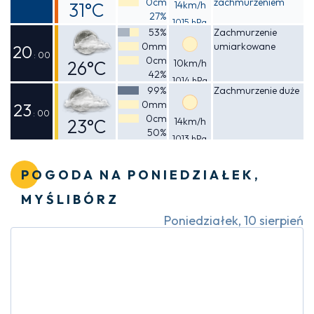
0cm
zachmurzeniem
31°C
14km/h
27%
1015 hPa
Odczuwalna
53%
Zachmurzenie
0mm
umiarkowane
29°C
20
: 00
0cm
26°C
10km/h
42%
1014 hPa
Odczuwalna
99%
Zachmurzenie duże
0mm
25°C
23
: 00
0cm
23°C
14km/h
50%
1013 hPa
Odczuwalna
22°C
POGODA NA PONIEDZIAŁEK,
MYŚLIBÓRZ
Poniedziałek, 10 sierpień