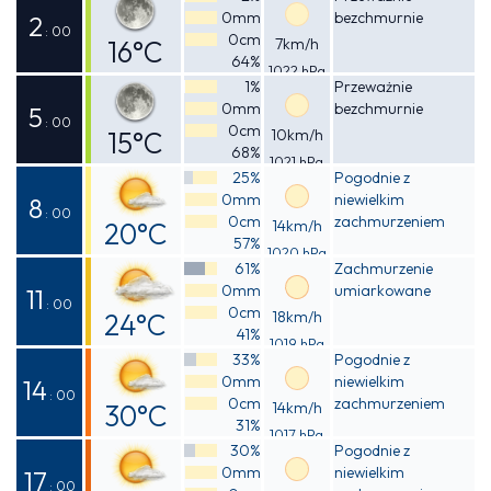
0mm
bezchmurnie
2
: 00
0cm
16°C
7km/h
64%
1022 hPa
Odczuwalna
1%
Przeważnie
0mm
bezchmurnie
15°C
5
: 00
0cm
15°C
10km/h
68%
1021 hPa
Odczuwalna
25%
Pogodnie z
0mm
niewielkim
14°C
8
: 00
0cm
zachmurzeniem
20°C
14km/h
57%
1020 hPa
Odczuwalna
61%
Zachmurzenie
0mm
umiarkowane
19°C
11
: 00
0cm
24°C
18km/h
41%
1019 hPa
Odczuwalna
33%
Pogodnie z
0mm
niewielkim
23°C
14
: 00
0cm
zachmurzeniem
30°C
14km/h
31%
1017 hPa
Odczuwalna
30%
Pogodnie z
0mm
niewielkim
29°C
17
: 00