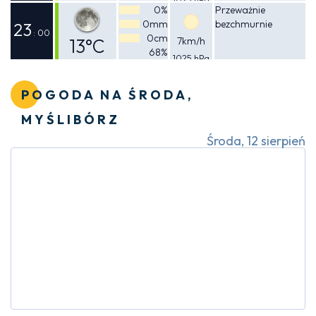
Odczuwalna
0%
Przeważnie
0mm
bezchmurnie
18°C
23
: 00
0cm
13°C
7km/h
68%
1025 hPa
Odczuwalna
13°C
POGODA NA ŚRODA,
MYŚLIBÓRZ
Środa, 12 sierpień