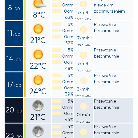
0mm
niewielkim
13°C
8
: 00
0cm
zachmurzeniem
18°C
7km/h
63%
1024 hPa
Odczuwalna
5%
Przeważnie
0mm
bezchmurnie
17°C
11
: 00
0cm
21°C
7km/h
52%
1024 hPa
Odczuwalna
5%
Przeważnie
0mm
bezchmurnie
20°C
14
: 00
0cm
22°C
7km/h
48%
1024 hPa
Odczuwalna
5%
Przeważnie
0mm
bezchmurnie
21°C
17
: 00
0cm
24°C
3km/h
39%
1023 hPa
Odczuwalna
5%
Przeważnie
0mm
bezchmurnie
23°C
20
: 00
0cm
21°C
0km/h
46%
1022 hPa
Odczuwalna
4%
Przeważnie
0mm
bezchmurnie
21°C
23
: 00