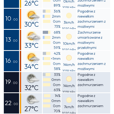
0cm
zachmurzeniem z
26°C
0km/h
89%
możliwymi
1019 hPa
Odczuwalna
przelotnymi
36%
Pogodnie z
opadami deszczu
2mm
niewielkim
27°C
10
: 00
0cm
zachmurzeniem z
30°C
3km/h
73%
możliwymi
1020 hPa
Odczuwalna
przelotnymi
68%
Zachmurzenie
opadami deszczu
2mm
umiarkowane z
34°C
13
: 00
0cm
możliwymi
33°C
10km/h
59%
przelotnymi
1020 hPa
Odczuwalna
opadami deszczu
42%
Pogodnie z
<1mm
niewielkim
39°C
16
: 00
0cm
zachmurzeniem z
34°C
14km/h
58%
możliwymi
1019 hPa
Odczuwalna
przelotnymi
33%
Pogodnie z
opadami deszczu
0mm
niewielkim
40°C
19
: 00
0cm
zachmurzeniem
32°C
14km/h
63%
1019 hPa
Odczuwalna
14%
Pogodnie z
0mm
niewielkim
37°C
22
: 00
0cm
zachmurzeniem
27°C
7km/h
70%
1020 hPa