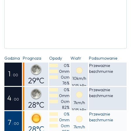
Godzina
Prognoza
Opady
Wiatr
Podsumowanie
0%
Przeważnie
0mm
bezchmurnie
1
: 00
0cm
29°C
10km/h
76%
1015 hPa
Odczuwalna
0%
Przeważnie
0mm
bezchmurnie
33°C
4
: 00
0cm
28°C
7km/h
82%
1015 hPa
Odczuwalna
0%
Przeważnie
0mm
bezchmurnie
32°C
7
: 00
0cm
28°C
7km/h