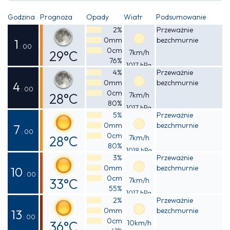
Godzina
Prognoza
Opady
Wiatr
Podsumowanie
2%
Przeważnie
0mm
bezchmurnie
1
: 00
0cm
29°C
7km/h
76%
1017 hPa
Odczuwalna
4%
Przeważnie
0mm
bezchmurnie
32°C
4
: 00
0cm
28°C
7km/h
80%
1017 hPa
Odczuwalna
5%
Przeważnie
0mm
bezchmurnie
31°C
7
: 00
0cm
28°C
7km/h
80%
1018 hPa
Odczuwalna
3%
Przeważnie
0mm
bezchmurnie
31°C
10
: 00
0cm
33°C
7km/h
55%
1017 hPa
Odczuwalna
2%
Przeważnie
0mm
bezchmurnie
37°C
13
: 00
0cm
36°C
10km/h