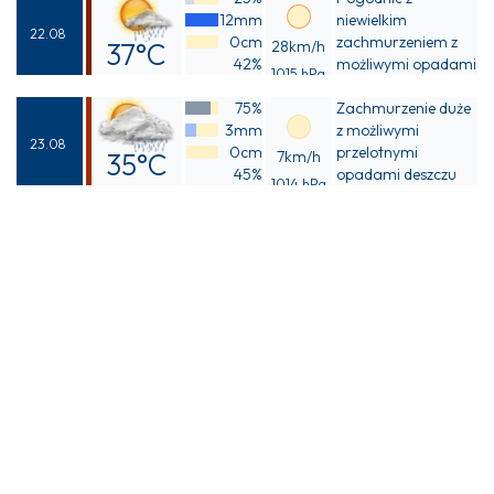
39°C
12mm
niewielkim
22.08
0cm
zachmurzeniem z
37°C
28km/h
42%
możliwymi opadami
1015 hPa
Odczuwalna
deszczu
75%
Zachmurzenie duże
41°C
3mm
z możliwymi
23.08
0cm
przelotnymi
35°C
7km/h
45%
opadami deszczu
1014 hPa
Odczuwalna
38°C