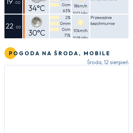
19
: 00
0cm
34°C
18km/h
63%
1017 hPa
Odczuwalna
2%
Przeważnie
0mm
bezchmurnie
41°C
22
: 00
0cm
30°C
10km/h
71%
1018 hPa
Odczuwalna
34°C
POGODA NA ŚRODA, MOBILE
Środa, 12 sierpień