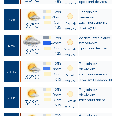
48%
opadami deszczu
1017 hPa
Odczuwalna
25%
Pogodnie z
41°C
<1mm
niewielkim
18.08
0cm
zachmurzeniem z
37°C
14km/h
43%
możliwymi
1017 hPa
Odczuwalna
przelotnymi
75%
opadami deszczu
Zachmurzenie duże
42°C
49mm
z możliwymi
19.08
0cm
opadami deszczu
37°C
21km/h
42%
1018 hPa
Odczuwalna
25%
Pogodnie z
41°C
8mm
niewielkim
20.08
0cm
zachmurzeniem z
32°C
7km/h
61%
możliwymi opadami
1018 hPa
Odczuwalna
deszczu
25%
Pogodnie z
37°C
0mm
niewielkim
21.08
0cm
zachmurzeniem
34°C
14km/h
53%
1017 hPa
Odczuwalna
25%
Pogodnie z