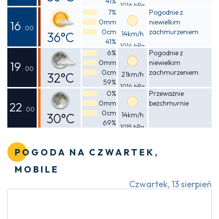
41%
1016 hPa
Odczuwalna
7%
Pogodnie z
0mm
niewielkim
40°C
16
: 00
0cm
zachmurzeniem
36°C
14km/h
41%
1014 hPa
Odczuwalna
6%
Pogodnie z
0mm
niewielkim
39°C
19
: 00
0cm
zachmurzeniem
32°C
21km/h
59%
1014 hPa
Odczuwalna
0%
Przeważnie
0mm
bezchmurnie
36°C
22
: 00
0cm
30°C
14km/h
69%
1015 hPa
Odczuwalna
34°C
POGODA NA CZWARTEK,
MOBILE
Czwartek, 13 sierpień