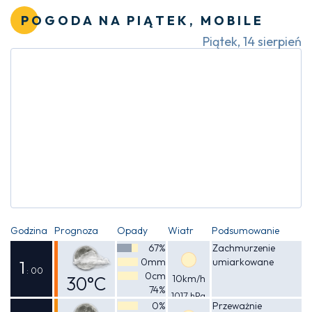
34°C
POGODA NA PIĄTEK, MOBILE
Piątek, 14 sierpień
Godzina
Prognoza
Opady
Wiatr
Podsumowanie
67%
Zachmurzenie
0mm
umiarkowane
1
: 00
0cm
30°C
10km/h
74%
1017 hPa
Odczuwalna
0%
Przeważnie