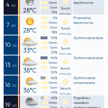
0mm
bezchmurnie
34°C
4
: 00
0cm
28°C
7km/h
79%
1017 hPa
Odczuwalna
0%
Przeważnie
0mm
bezchmurnie
32°C
7
: 00
0cm
28°C
7km/h
78%
1019 hPa
Odczuwalna
93%
Zachmurzenie duże
0mm
30°C
10
: 00
0cm
33°C
7km/h
53%
1020 hPa
Odczuwalna
96%
Zachmurzenie duże
0mm
36°C
13
: 00
0cm
38°C
3km/h
39%
1019 hPa
Odczuwalna
66%
Zachmurzenie
0mm
umiarkowane
41°C
16
: 00
0cm
36°C
14km/h
45%
1017 hPa
Odczuwalna
45%
Pogodnie z
<1mm
niewielkim
41°C
19
: 00
0cm
zachmurzeniem z