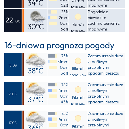
34°C
0km/h
52%
możliwymi
1018 hPa
Odczuwalna
przelotnymi
25%
Pogodnie z
opadami deszczu
2mm
niewielkim
38°C
22
: 00
0cm
zachmurzeniem z
30°C
7km/h
66%
możliwymi
1019 hPa
Odczuwalna
przelotnymi
opadami deszczu
33°C
16-dniowa prognoza pogody
75%
Zachmurzenie duże
<1mm
z możliwymi
15.08
0cm
przelotnymi
38°C
18km/h
36%
opadami deszczu
1020 hPa
Odczuwalna
75%
Zachmurzenie duże
41°C
4mm
z możliwymi
16.08
0cm
przelotnymi
37°C
14km/h
43%
opadami deszczu
1019 hPa
Odczuwalna
75%
Zachmurzenie duże
42°C
4mm
z możliwymi
17.08
0cm
przelotnymi
36°C
14km/h