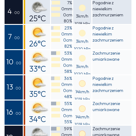
Odczuwalna
7%
Pogodnie z
0mm
niewielkim
26°C
4
: 00
0cm
zachmurzeniem
25°C
3km/h
80%
1018 hPa
Odczuwalna
23%
Pogodnie z
0mm
niewielkim
26°C
7
: 00
0cm
zachmurzeniem
26°C
3km/h
82%
1020 hPa
Odczuwalna
53%
Zachmurzenie
0mm
umiarkowane
26°C
10
: 00
0cm
33°C
3km/h
58%
1020 hPa
Odczuwalna
36%
Pogodnie z
0mm
niewielkim
37°C
13
: 00
0cm
zachmurzeniem
35°C
14km/h
48%
1019 hPa
Odczuwalna
55%
Zachmurzenie
0mm
umiarkowane
39°C
16
: 00
0cm
34°C
14km/h
55%
1018 hPa
Odczuwalna
59%
Zachmurzenie
0mm
umiarkowane
40°C