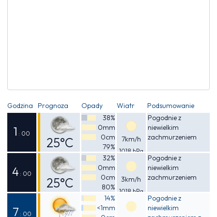
Godzina
Prognoza
Opady
Wiatr
Podsumowanie
38%
Pogodnie z
0mm
niewielkim
1
: 00
0cm
zachmurzeniem
25°C
7km/h
79%
1018 hPa
Odczuwalna
32%
Pogodnie z
0mm
niewielkim
25°C
4
: 00
0cm
zachmurzeniem
25°C
3km/h
80%
1018 hPa
Odczuwalna
14%
Pogodnie z
<1mm
niewielkim
26°C
7
: 00