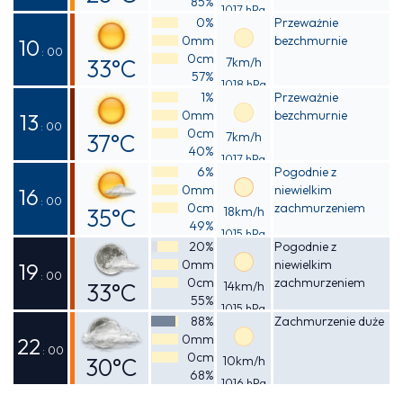
85%
1017 hPa
Odczuwalna
0%
Przeważnie
0mm
bezchmurnie
31°C
10
: 00
0cm
33°C
7km/h
57%
1018 hPa
Odczuwalna
1%
Przeważnie
0mm
bezchmurnie
38°C
13
: 00
0cm
37°C
7km/h
40%
1017 hPa
Odczuwalna
6%
Pogodnie z
0mm
niewielkim
40°C
16
: 00
0cm
zachmurzeniem
35°C
18km/h
49%
1015 hPa
Odczuwalna
20%
Pogodnie z
0mm
niewielkim
40°C
19
: 00
0cm
zachmurzeniem
33°C
14km/h
55%
1015 hPa
Odczuwalna
88%
Zachmurzenie duże
0mm
36°C
22
: 00
0cm
30°C
10km/h
68%
1016 hPa
Odczuwalna