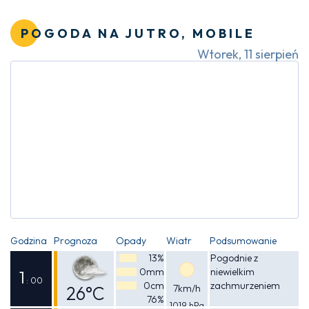
Odczuwalna
27°C
POGODA NA JUTRO, MOBILE
Wtorek, 11 sierpień
Godzina
Prognoza
Opady
Wiatr
Podsumowanie
13%
Pogodnie z
0mm
niewielkim
1
: 00
0cm
zachmurzeniem
26°C
7km/h
76%
1019 hPa