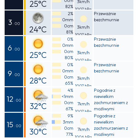
0cm
25°C
3km/h
82%
1007 hPa
Odczuwalna
2%
Przeważnie
0mm
bezchmurnie
26°C
3
: 00
0cm
24°C
3km/h
81%
1007 hPa
Odczuwalna
0%
Przeważnie
0mm
bezchmurnie
25°C
6
: 00
0cm
25°C
3km/h
80%
1007 hPa
Odczuwalna
0%
Przeważnie
0mm
bezchmurnie
26°C
9
: 00
0cm
28°C
3km/h
65%
1007 hPa
Odczuwalna
4%
Pogodnie z
<1mm
niewielkim
30°C
12
: 00
0cm
zachmurzeniem z
32°C
7km/h
67%
możliwymi
1007 hPa
Odczuwalna
przelotnymi
9%
Pogodnie z
opadami deszczu
3mm
niewielkim
38°C
15
: 00
0cm
zachmurzeniem z
30°C
7km/h
77%
możliwymi
1006 hPa