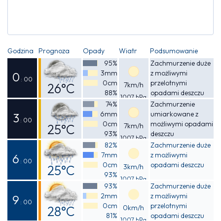
Godzina
Prognoza
Opady
Wiatr
Podsumowanie
95%
Zachmurzenie duże
3mm
z możliwymi
0
: 00
0cm
przelotnymi
26°C
7km/h
88%
opadami deszczu
1007 hPa
Odczuwalna
74%
Zachmurzenie
6mm
umiarkowane z
27°C
3
: 00
0cm
możliwymi opadami
25°C
7km/h
93%
deszczu
1007 hPa
Odczuwalna
82%
Zachmurzenie duże
7mm
z możliwymi
26°C
6
: 00
0cm
opadami deszczu
25°C
3km/h
93%
1007 hPa
Odczuwalna
93%
Zachmurzenie duże
2mm
z możliwymi
26°C
9
: 00
0cm
przelotnymi
28°C
0km/h
81%
opadami deszczu
1007 hPa