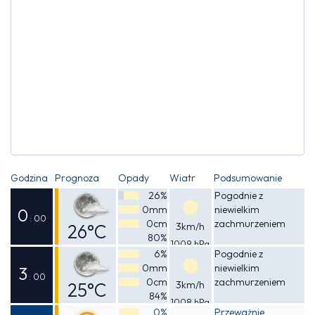
Godzina
Prognoza
Opady
Wiatr
Podsumowanie
26%
Pogodnie z
0mm
niewielkim
0
: 00
0cm
zachmurzeniem
26°C
3km/h
80%
1009 hPa
Odczuwalna
6%
Pogodnie z
0mm
niewielkim
26°C
3
: 00
0cm
zachmurzeniem
25°C
3km/h
84%
1008 hPa
Odczuwalna
0%
Przeważnie