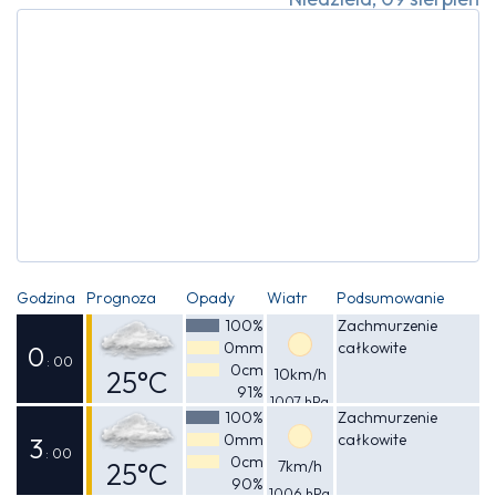
Godzina
Prognoza
Opady
Wiatr
Podsumowanie
100%
Zachmurzenie
0mm
całkowite
0
: 00
0cm
25°C
10km/h
91%
1007 hPa
Odczuwalna
100%
Zachmurzenie
0mm
całkowite
26°C
3
: 00
0cm
25°C
7km/h
90%
1006 hPa