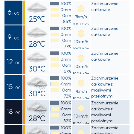
Odczuwalna
100%
Zachmurzenie
0mm
całkowite
26°C
6
: 00
0cm
25°C
7km/h
86%
1007 hPa
Odczuwalna
100%
Zachmurzenie
0mm
całkowite
26°C
9
: 00
0cm
28°C
10km/h
77%
1007 hPa
Odczuwalna
100%
Zachmurzenie
0mm
całkowite
30°C
12
: 00
0cm
30°C
10km/h
67%
1006 hPa
Odczuwalna
100%
Zachmurzenie
<1mm
całkowite z
34°C
15
: 00
0cm
możliwymi
30°C
7km/h
72%
przelotnymi
1006 hPa
Odczuwalna
opadami deszczu
100%
Zachmurzenie
<1mm
całkowite z
35°C
18
: 00
0cm
możliwymi
28°C
10km/h
82%
przelotnymi
1006 hPa
Odczuwalna
opadami deszczu
100%
Zachmurzenie
<1mm
całkowite z