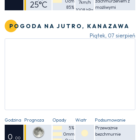
0cm
zachmurzeniem z
25°C
7km/h
85%
możliwymi
1008 hPa
Odczuwalna
przelotnymi
opadami deszczu
26°C
POGODA NA JUTRO, KANAZAWA
Piątek, 07 sierpień
Godzina
Prognoza
Opady
Wiatr
Podsumowanie
5%
Przeważnie
0mm
bezchmurnie
0
: 00