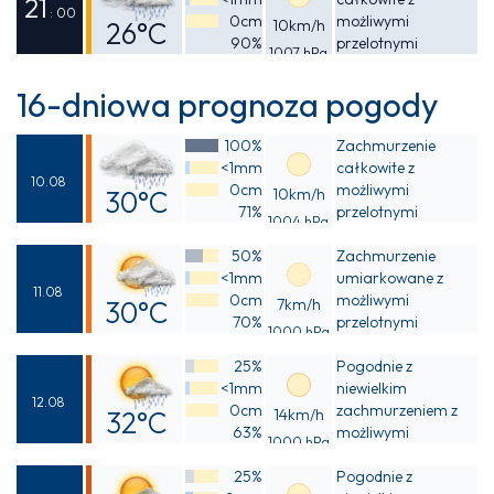
32°C
21
: 00
0cm
możliwymi
26°C
10km/h
90%
przelotnymi
1007 hPa
Odczuwalna
opadami deszczu
27°C
16-dniowa prognoza pogody
100%
Zachmurzenie
<1mm
całkowite z
10.08
0cm
możliwymi
30°C
10km/h
71%
przelotnymi
1004 hPa
Odczuwalna
opadami deszczu
50%
Zachmurzenie
34°C
<1mm
umiarkowane z
11.08
0cm
możliwymi
30°C
7km/h
70%
przelotnymi
1000 hPa
Odczuwalna
opadami deszczu
25%
Pogodnie z
34°C
<1mm
niewielkim
12.08
0cm
zachmurzeniem z
32°C
14km/h
63%
możliwymi
1000 hPa
Odczuwalna
przelotnymi
25%
opadami deszczu
Pogodnie z
37°C