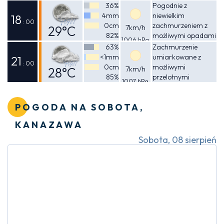
Odczuwalna
przelotnymi
36%
Pogodnie z
opadami deszczu
4mm
niewielkim
37°C
18
: 00
0cm
zachmurzeniem z
29°C
7km/h
82%
możliwymi opadami
1006 hPa
Odczuwalna
deszczu
63%
Zachmurzenie
<1mm
umiarkowane z
34°C
21
: 00
0cm
możliwymi
28°C
7km/h
85%
przelotnymi
1007 hPa
Odczuwalna
opadami deszczu
31°C
POGODA NA SOBOTA,
KANAZAWA
Sobota, 08 sierpień