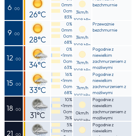
0mm
bezchmurnie
26°C
6
: 00
0cm
26°C
3km/h
83%
1009 hPa
Odczuwalna
0%
Przeważnie
0mm
bezchmurnie
26°C
9
: 00
0cm
28°C
3km/h
68%
1009 hPa
Odczuwalna
0%
Pogodnie z
<1mm
niewielkim
30°C
12
: 00
0cm
zachmurzeniem z
34°C
7km/h
63%
możliwymi
1008 hPa
Odczuwalna
przelotnymi
16%
Pogodnie z
opadami deszczu
<1mm
niewielkim
41°C
15
: 00
0cm
zachmurzeniem z
33°C
7km/h
68%
możliwymi
1007 hPa
Odczuwalna
przelotnymi
10%
Pogodnie z
opadami deszczu
<1mm
niewielkim
40°C
18
: 00
0cm
zachmurzeniem z
31°C
0km/h
76%
możliwymi
1007 hPa
Odczuwalna
przelotnymi
5%
Pogodnie z
opadami deszczu
<1mm
niewielkim
37°C
21
: 00