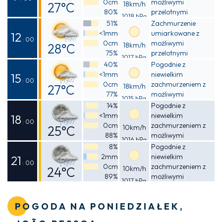
0cm
możliwymi
27°C
18km/h
80%
przelotnymi
1018 hPa
Odczuwalna
opadami deszczu
51%
Zachmurzenie
<1mm
umiarkowane z
27°C
12
: 00
0cm
możliwymi
28°C
18km/h
75%
przelotnymi
1017 hPa
Odczuwalna
opadami deszczu
40%
Pogodnie z
<1mm
niewielkim
31°C
15
: 00
0cm
zachmurzeniem z
27°C
18km/h
77%
możliwymi
1015 hPa
Odczuwalna
przelotnymi
14%
Pogodnie z
opadami deszczu
<1mm
niewielkim
30°C
18
: 00
0cm
zachmurzeniem z
25°C
10km/h
88%
możliwymi
1016 hPa
Odczuwalna
przelotnymi
8%
Pogodnie z
opadami deszczu
2mm
niewielkim
26°C
21
: 00
0cm
zachmurzeniem z
24°C
10km/h
89%
możliwymi
1017 hPa
Odczuwalna
przelotnymi
opadami deszczu
25°C
POGODA NA PONIEDZIAŁEK,