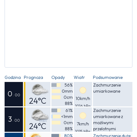
Godzina
Prognoza
Opady
Wiatr
Podsumowanie
56%
Zachmurzenie
0mm
umiarkowane
0
: 00
0cm
24°C
10km/h
88%
1016 hPa
Odczuwalna
61%
Zachmurzenie
<1mm
umiarkowane z
24°C
3
: 00
0cm
możliwymi
24°C
7km/h
88%
przelotnymi
1015 hPa
Odczuwalna
opadami deszczu
80%
Zachmurzenie duże