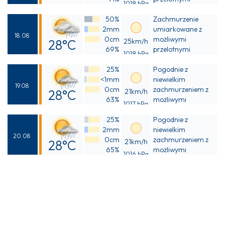
1018 hPa
Odczuwalna
opadami deszczu
50%
Zachmurzenie
31°C
2mm
umiarkowane z
18.08
0cm
możliwymi
28°C
25km/h
69%
przelotnymi
1018 hPa
Odczuwalna
opadami deszczu
25%
Pogodnie z
29°C
<1mm
niewielkim
19.08
0cm
zachmurzeniem z
28°C
21km/h
63%
możliwymi
1017 hPa
Odczuwalna
przelotnymi
25%
opadami deszczu
Pogodnie z
29°C
2mm
niewielkim
20.08
0cm
zachmurzeniem z
28°C
21km/h
65%
możliwymi
1016 hPa
Odczuwalna
przelotnymi
opadami deszczu
30°C