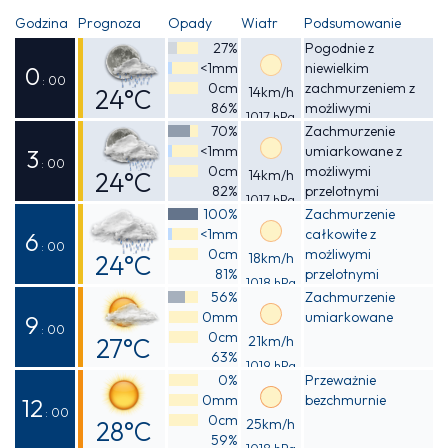
Godzina
Prognoza
Opady
Wiatr
Podsumowanie
27%
Pogodnie z
<1mm
niewielkim
0
: 00
0cm
zachmurzeniem z
24°C
14km/h
86%
możliwymi
1017 hPa
Odczuwalna
przelotnymi
70%
Zachmurzenie
opadami deszczu
<1mm
umiarkowane z
25°C
3
: 00
0cm
możliwymi
24°C
14km/h
82%
przelotnymi
1017 hPa
Odczuwalna
opadami deszczu
100%
Zachmurzenie
<1mm
całkowite z
25°C
6
: 00
0cm
możliwymi
24°C
18km/h
81%
przelotnymi
1018 hPa
Odczuwalna
opadami deszczu
56%
Zachmurzenie
0mm
umiarkowane
24°C
9
: 00
0cm
27°C
21km/h
63%
1019 hPa
Odczuwalna
0%
Przeważnie
0mm
bezchmurnie
27°C
12
: 00
0cm
28°C
25km/h
59%
1018 hPa