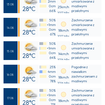
2mm
umiarkowane z
13.08
0cm
możliwymi
28°C
25km/h
66%
przelotnymi
1017 hPa
Odczuwalna
opadami deszczu
50%
Zachmurzenie
29°C
<1mm
umiarkowane z
14.08
0cm
możliwymi
28°C
18km/h
67%
przelotnymi
1017 hPa
Odczuwalna
opadami deszczu
50%
Zachmurzenie
29°C
<1mm
umiarkowane z
15.08
0cm
możliwymi
28°C
14km/h
64%
przelotnymi
1016 hPa
Odczuwalna
opadami deszczu
25%
Pogodnie z
29°C
4mm
niewielkim
16.08
0cm
zachmurzeniem z
28°C
18km/h
78%
możliwymi
1016 hPa
Odczuwalna
przelotnymi
50%
opadami deszczu
Zachmurzenie
31°C
<1mm
umiarkowane z
17.08
0cm
możliwymi
28°C
18km/h
71%
przelotnymi