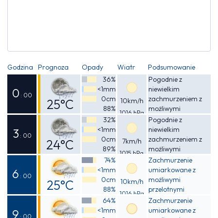
Godzina
Prognoza
Opady
Wiatr
Podsumowanie
36%
Pogodnie z
<1mm
niewielkim
0
: 00
0cm
zachmurzeniem z
25°C
10km/h
88%
możliwymi
1016 hPa
Odczuwalna
przelotnymi
32%
Pogodnie z
opadami deszczu
<1mm
niewielkim
25°C
3
: 00
0cm
zachmurzeniem z
24°C
7km/h
89%
możliwymi
1015 hPa
Odczuwalna
przelotnymi
74%
Zachmurzenie
opadami deszczu
<1mm
umiarkowane z
25°C
6
: 00
0cm
możliwymi
25°C
10km/h
88%
przelotnymi
1016 hPa
Odczuwalna
opadami deszczu
64%
Zachmurzenie
<1mm
umiarkowane z
25°C
9
: 00