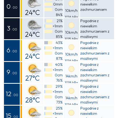
0mm
niewielkim
0
: 00
0cm
zachmurzeniem
24°C
10km/h
84%
1016 hPa
Odczuwalna
21%
Pogodnie z
<1mm
niewielkim
25°C
3
: 00
0cm
zachmurzeniem z
24°C
10km/h
85%
możliwymi
1015 hPa
Odczuwalna
przelotnymi
43%
Pogodnie z
opadami deszczu
<1mm
niewielkim
25°C
6
: 00
0cm
zachmurzeniem z
24°C
10km/h
87%
możliwymi
1016 hPa
Odczuwalna
przelotnymi
40%
Pogodnie z
opadami deszczu
<1mm
niewielkim
25°C
9
: 00
0cm
zachmurzeniem z
27°C
14km/h
76%
możliwymi
1018 hPa
Odczuwalna
przelotnymi
29%
Pogodnie z
opadami deszczu
<1mm
niewielkim
30°C
12
: 00
0cm
zachmurzeniem z
28°C
14km/h
73%
możliwymi
1016 hPa
Odczuwalna
przelotnymi
25%
Pogodnie z
opadami deszczu
<1mm
niewielkim
30°C
15
: 00