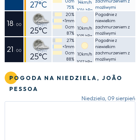
0cm
zachmurzeniem z
27°C
14km/h
75%
możliwymi
1014 hPa
Odczuwalna
przelotnymi
20%
Pogodnie z
opadami deszczu
<1mm
niewielkim
30°C
18
: 00
0cm
zachmurzeniem z
25°C
10km/h
87%
możliwymi
1015 hPa
Odczuwalna
przelotnymi
27%
Pogodnie z
opadami deszczu
<1mm
niewielkim
26°C
21
: 00
0cm
zachmurzeniem z
25°C
10km/h
88%
możliwymi
1017 hPa
Odczuwalna
przelotnymi
opadami deszczu
25°C
POGODA NA NIEDZIELA, JOÃO
PESSOA
Niedziela, 09 sierpień