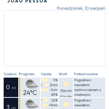
JOÃO PESSOA
Poniedziałek, 10 sierpień
Godzina
Prognoza
Opady
Wiatr
Podsumowanie
9%
Pogodnie z
2mm
niewielkim
0
: 00
0cm
zachmurzeniem z
24°C
10km/h
89%
możliwymi
1016 hPa
Odczuwalna
przelotnymi
26%
Pogodnie z
opadami deszczu
<1mm
niewielkim
25°C
3
: 00