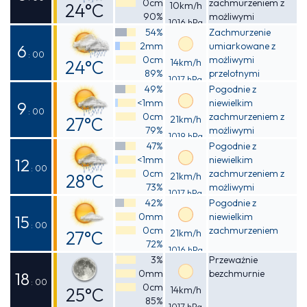
0cm
zachmurzeniem z
24°C
10km/h
90%
możliwymi
1016 hPa
Odczuwalna
przelotnymi
54%
Zachmurzenie
opadami deszczu
2mm
umiarkowane z
25°C
6
: 00
0cm
możliwymi
24°C
14km/h
89%
przelotnymi
1017 hPa
Odczuwalna
opadami deszczu
49%
Pogodnie z
<1mm
niewielkim
25°C
9
: 00
0cm
zachmurzeniem z
27°C
21km/h
79%
możliwymi
1019 hPa
Odczuwalna
przelotnymi
47%
Pogodnie z
opadami deszczu
<1mm
niewielkim
27°C
12
: 00
0cm
zachmurzeniem z
28°C
21km/h
73%
możliwymi
1017 hPa
Odczuwalna
przelotnymi
42%
Pogodnie z
opadami deszczu
0mm
niewielkim
30°C
15
: 00
0cm
zachmurzeniem
27°C
21km/h
72%
1016 hPa
Odczuwalna
3%
Przeważnie
0mm
bezchmurnie
29°C
18
: 00
0cm
25°C
14km/h
85%
1017 hPa