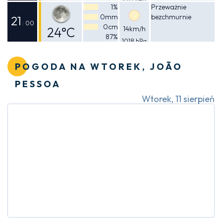
Odczuwalna
1%
Przeważnie
0mm
bezchmurnie
25°C
21
: 00
0cm
24°C
14km/h
87%
1018 hPa
Odczuwalna
25°C
POGODA NA WTOREK, JOÃO
PESSOA
Wtorek, 11 sierpień