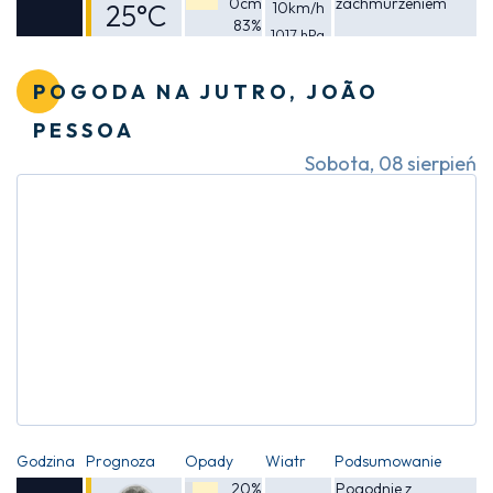
0cm
zachmurzeniem
25°C
10km/h
83%
1017 hPa
Odczuwalna
25°C
POGODA NA JUTRO, JOÃO
PESSOA
Sobota, 08 sierpień
Godzina
Prognoza
Opady
Wiatr
Podsumowanie
20%
Pogodnie z