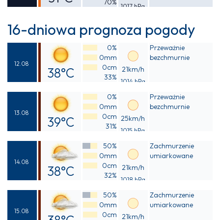
70%
1017 hPa
Odczuwalna
35°C
16-dniowa prognoza pogody
0%
Przeważnie
0mm
bezchmurnie
12.08
0cm
38°C
21km/h
33%
1014 hPa
Odczuwalna
0%
Przeważnie
41°C
0mm
bezchmurnie
13.08
0cm
39°C
25km/h
31%
1015 hPa
Odczuwalna
50%
Zachmurzenie
41°C
0mm
umiarkowane
14.08
0cm
38°C
21km/h
32%
1018 hPa
Odczuwalna
50%
Zachmurzenie
40°C
0mm
umiarkowane
15.08
0cm
21km/h