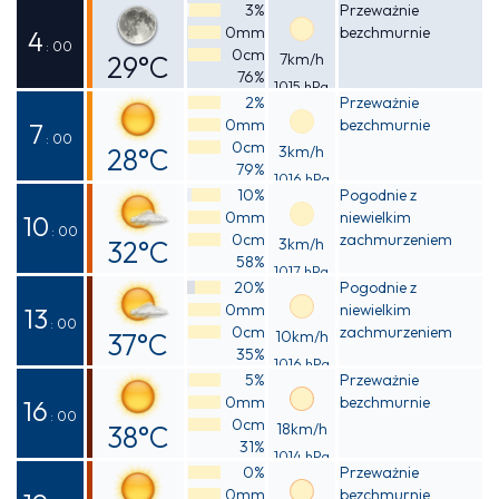
Odczuwalna
3%
Przeważnie
0mm
bezchmurnie
33°C
4
: 00
0cm
29°C
7km/h
76%
1015 hPa
Odczuwalna
2%
Przeważnie
0mm
bezchmurnie
32°C
7
: 00
0cm
28°C
3km/h
79%
1016 hPa
Odczuwalna
10%
Pogodnie z
0mm
niewielkim
31°C
10
: 00
0cm
zachmurzeniem
32°C
3km/h
58%
1017 hPa
Odczuwalna
20%
Pogodnie z
0mm
niewielkim
36°C
13
: 00
0cm
zachmurzeniem
37°C
10km/h
35%
1016 hPa
Odczuwalna
5%
Przeważnie
0mm
bezchmurnie
39°C
16
: 00
0cm
38°C
18km/h
31%
1014 hPa
Odczuwalna
0%
Przeważnie
0mm
bezchmurnie
39°C