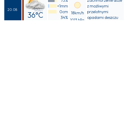
75%
Zachmurzenie duże
40°C
<1mm
z możliwymi
20.08
0cm
przelotnymi
36°C
18km/h
34%
opadami deszczu
1013 hPa
Odczuwalna
37°C