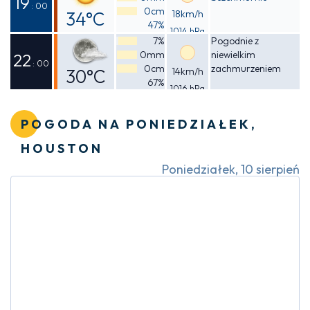
19
: 00
0cm
34°C
18km/h
47%
1014 hPa
Odczuwalna
7%
Pogodnie z
0mm
niewielkim
36°C
22
: 00
0cm
zachmurzeniem
30°C
14km/h
67%
1016 hPa
Odczuwalna
34°C
POGODA NA PONIEDZIAŁEK,
HOUSTON
Poniedziałek, 10 sierpień