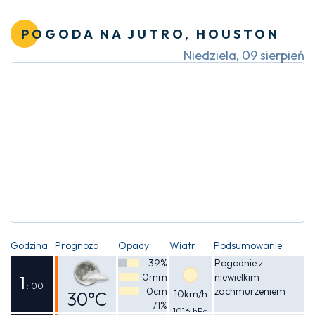
Odczuwalna
34°C
POGODA NA JUTRO, HOUSTON
Niedziela, 09 sierpień
Godzina
Prognoza
Opady
Wiatr
Podsumowanie
39%
Pogodnie z
0mm
niewielkim
1
: 00
0cm
zachmurzeniem
30°C
10km/h
71%
1016 hPa