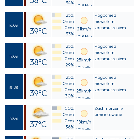
38°C
34%
1019 hPa
Odczuwalna
25%
Pogodnie z
41°C
0mm
niewielkim
16.08
0cm
zachmurzeniem
39°C
21km/h
33%
1018 hPa
Odczuwalna
25%
Pogodnie z
42°C
0mm
niewielkim
17.08
0cm
zachmurzeniem
38°C
25km/h
29%
1015 hPa
Odczuwalna
25%
Pogodnie z
39°C
0mm
niewielkim
18.08
0cm
zachmurzeniem
39°C
25km/h
30%
1012 hPa
Odczuwalna
50%
Zachmurzenie
40°C
0mm
umiarkowane
19.08
0cm
37°C
18km/h
36%
1013 hPa
Odczuwalna