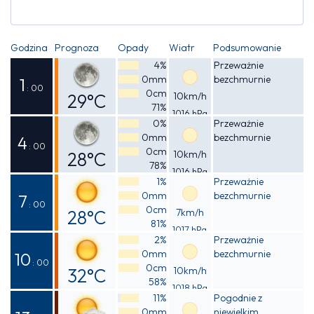
Godzina
Prognoza
Opady
Wiatr
Podsumowanie
4%
Przeważnie
0mm
bezchmurnie
1
: 00
0cm
29°C
10km/h
71%
1016 hPa
Odczuwalna
0%
Przeważnie
0mm
bezchmurnie
32°C
4
: 00
0cm
28°C
10km/h
78%
1016 hPa
Odczuwalna
1%
Przeważnie
0mm
bezchmurnie
32°C
7
: 00
0cm
28°C
7km/h
81%
1017 hPa
Odczuwalna
2%
Przeważnie
0mm
bezchmurnie
31°C
10
: 00
0cm
32°C
10km/h
58%
1018 hPa
Odczuwalna
11%
Pogodnie z
0mm
niewielkim
36°C