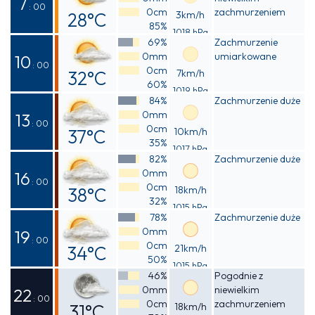
7
: 00
0cm
zachmurzeniem
28°C
3km/h
85%
1018 hPa
Odczuwalna
69%
Zachmurzenie
0mm
umiarkowane
31°C
10
: 00
0cm
32°C
7km/h
60%
1019 hPa
Odczuwalna
84%
Zachmurzenie duże
0mm
36°C
13
: 00
0cm
37°C
10km/h
35%
1017 hPa
Odczuwalna
82%
Zachmurzenie duże
0mm
39°C
16
: 00
0cm
38°C
18km/h
32%
1015 hPa
Odczuwalna
78%
Zachmurzenie duże
0mm
40°C
19
: 00
0cm
34°C
21km/h
50%
1015 hPa
Odczuwalna
46%
Pogodnie z
0mm
niewielkim
38°C
22
: 00
0cm
zachmurzeniem
31°C
18km/h