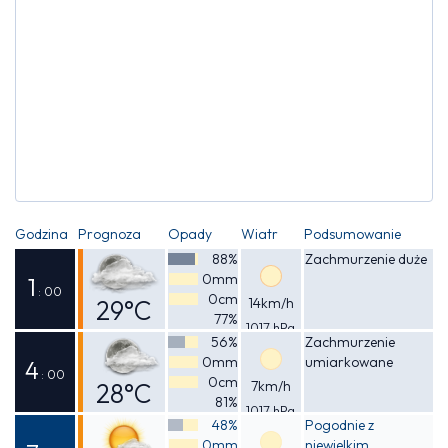
Godzina
Prognoza
Opady
Wiatr
Podsumowanie
88%
Zachmurzenie duże
0mm
1
: 00
0cm
29°C
14km/h
77%
1017 hPa
Odczuwalna
56%
Zachmurzenie
0mm
umiarkowane
33°C
4
: 00
0cm
28°C
7km/h
81%
1017 hPa
Odczuwalna
48%
Pogodnie z
0mm
niewielkim
32°C