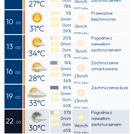
0cm
zachmurzeniem
27°C
0km/h
78%
1017 hPa
Odczuwalna
5%
Przeważnie
0mm
bezchmurnie
30°C
10
: 00
0cm
31°C
0km/h
59%
1018 hPa
Odczuwalna
20%
Pogodnie z
0mm
niewielkim
34°C
13
: 00
0cm
zachmurzeniem
34°C
7km/h
37%
1017 hPa
Odczuwalna
74%
Zachmurzenie
0mm
umiarkowane
35°C
16
: 00
0cm
28°C
21km/h
36%
1014 hPa
Odczuwalna
89%
Zachmurzenie duże
0mm
28°C
19
: 00
0cm
33°C
21km/h
46%
1014 hPa
Odczuwalna
37%
Pogodnie z
0mm
niewielkim
35°C
22
: 00
0cm
zachmurzeniem
30°C
14km/h
65%
1016 hPa