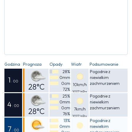
Godzina
Prognoza
Opady
Wiatr
Podsumowanie
28%
Pogodnie z
0mm
niewielkim
1
: 00
0cm
zachmurzeniem
28°C
10km/h
72%
1017 hPa
Odczuwalna
25%
Pogodnie z
0mm
niewielkim
30°C
4
: 00
0cm
zachmurzeniem
28°C
7km/h
76%
1017 hPa
Odczuwalna
13%
Pogodnie z
0mm
niewielkim
30°C
7
: 00