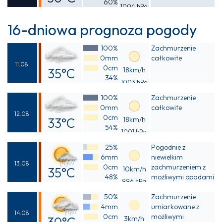
60%
1004 hPa
Odczuwalna
33°C
16-dniowa prognoza pogody
100%
Zachmurzenie
0mm
całkowite
11.08
0cm
35°C
18km/h
34%
1003 hPa
Odczuwalna
100%
Zachmurzenie
35°C
0mm
całkowite
12.08
0cm
33°C
18km/h
54%
1001 hPa
Odczuwalna
25%
Pogodnie z
36°C
6mm
niewielkim
13.08
0cm
zachmurzeniem z
35°C
10km/h
48%
możliwymi opadami
996 hPa
Odczuwalna
deszczu
50%
Zachmurzenie
39°C
4mm
umiarkowane z
14.08
0cm
możliwymi
3km/h