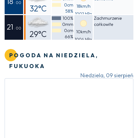
18
: 00
0cm
32°C
18km/h
58%
1002 hPa
Odczuwalna
100%
Zachmurzenie
0mm
całkowite
35°C
21
: 00
0cm
29°C
10km/h
66%
1004 hPa
Odczuwalna
32°C
POGODA NA NIEDZIELA,
FUKUOKA
Niedziela, 09 sierpień