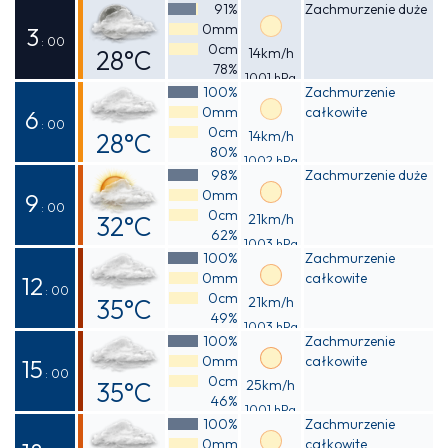
Odczuwalna
91%
Zachmurzenie duże
0mm
32°C
3
: 00
0cm
28°C
14km/h
78%
1001 hPa
Odczuwalna
100%
Zachmurzenie
0mm
całkowite
30°C
6
: 00
0cm
28°C
14km/h
80%
1002 hPa
Odczuwalna
98%
Zachmurzenie duże
0mm
30°C
9
: 00
0cm
32°C
21km/h
62%
1003 hPa
Odczuwalna
100%
Zachmurzenie
0mm
całkowite
36°C
12
: 00
0cm
35°C
21km/h
49%
1003 hPa
Odczuwalna
100%
Zachmurzenie
0mm
całkowite
39°C
15
: 00
0cm
35°C
25km/h
46%
1001 hPa
Odczuwalna
100%
Zachmurzenie
0mm
całkowite
39°C