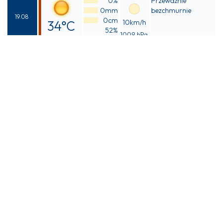
0%
Przeważnie
39°C
0mm
bezchmurnie
19.08
0cm
34°C
10km/h
52%
1009 hPa
Odczuwalna
39°C