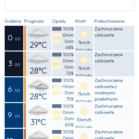
Godzina
Prognoza
Opady
Wiatr
Podsumowanie
100%
Zachmurzenie
0mm
całkowite
0
: 00
0cm
29°C
7km/h
68%
1004 hPa
Odczuwalna
100%
Zachmurzenie
0mm
całkowite
31°C
3
: 00
0cm
28°C
7km/h
72%
1002 hPa
Odczuwalna
100%
Zachmurzenie
<1mm
całkowite z
31°C
6
: 00
0cm
możliwymi
28°C
7km/h
75%
przelotnymi
1003 hPa
Odczuwalna
opadami deszczu
100%
Zachmurzenie
0mm
całkowite
30°C
9
: 00
0cm
31°C
10km/h
60%
1004 hPa
Odczuwalna
100%
Zachmurzenie
0mm
całkowite
35°C