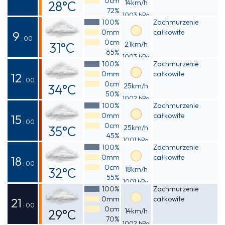
0cm
28°C
14km/h
72%
1003 hPa
Odczuwalna
100%
Zachmurzenie
0mm
całkowite
31°C
9
: 00
0cm
31°C
21km/h
65%
1003 hPa
Odczuwalna
100%
Zachmurzenie
0mm
całkowite
35°C
12
: 00
0cm
34°C
25km/h
50%
1002 hPa
Odczuwalna
100%
Zachmurzenie
0mm
całkowite
38°C
15
: 00
0cm
35°C
25km/h
45%
1001 hPa
Odczuwalna
100%
Zachmurzenie
0mm
całkowite
38°C
18
: 00
0cm
32°C
18km/h
55%
1001 hPa
Odczuwalna
100%
Zachmurzenie
0mm
całkowite
36°C
21
: 00
0cm
29°C
14km/h
70%
1002 hPa