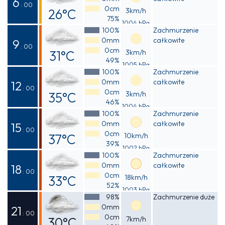
6
: 00
0cm
26°C
3km/h
75%
1004 hPa
Odczuwalna
100%
Zachmurzenie
0mm
całkowite
27°C
9
: 00
0cm
31°C
3km/h
49%
1005 hPa
Odczuwalna
100%
Zachmurzenie
0mm
całkowite
32°C
12
: 00
0cm
35°C
3km/h
46%
1004 hPa
Odczuwalna
100%
Zachmurzenie
0mm
całkowite
39°C
15
: 00
0cm
37°C
10km/h
39%
1002 hPa
Odczuwalna
100%
Zachmurzenie
0mm
całkowite
40°C
18
: 00
0cm
33°C
18km/h
52%
1003 hPa
Odczuwalna
98%
Zachmurzenie duże
0mm
37°C
21
: 00
0cm
30°C
7km/h