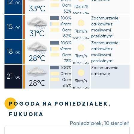
12
: 00
0cm
33°C
10km/h
52%
1003 hPa
Odczuwalna
100%
Zachmurzenie
<1mm
całkowite z
37°C
15
: 00
0cm
możliwymi
31°C
7km/h
62%
przelotnymi
1003 hPa
Odczuwalna
opadami deszczu
100%
Zachmurzenie
<1mm
całkowite z
35°C
18
: 00
0cm
możliwymi
28°C
7km/h
72%
przelotnymi
1004 hPa
Odczuwalna
opadami deszczu
100%
Zachmurzenie
0mm
całkowite
31°C
21
: 00
0cm
28°C
3km/h
66%
1004 hPa
Odczuwalna
30°C
POGODA NA PONIEDZIAŁEK,
FUKUOKA
Poniedziałek, 10 sierpień