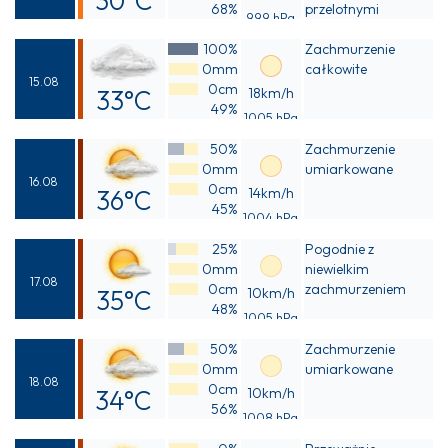
30°C
68%
przelotnymi
999 hPa
Odczuwalna
opadami deszczu
100%
Zachmurzenie
35°C
0mm
całkowite
15.08
0cm
33°C
18km/h
49%
1005 hPa
Odczuwalna
50%
Zachmurzenie
35°C
0mm
umiarkowane
16.08
0cm
36°C
14km/h
45%
1004 hPa
Odczuwalna
25%
Pogodnie z
39°C
0mm
niewielkim
17.08
0cm
zachmurzeniem
35°C
10km/h
48%
1005 hPa
Odczuwalna
50%
Zachmurzenie
40°C
0mm
umiarkowane
18.08
0cm
34°C
10km/h
56%
1008 hPa
Odczuwalna