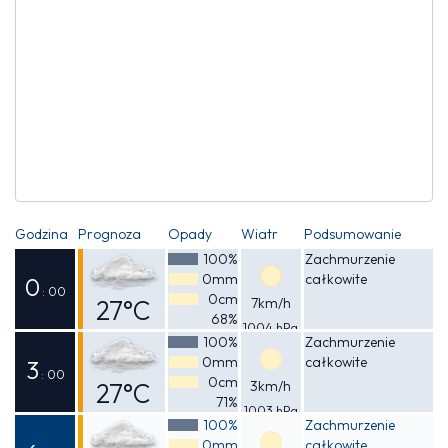
Godzina
Prognoza
Opady
Wiatr
Podsumowanie
100%
Zachmurzenie
0mm
całkowite
0
: 00
0cm
27°C
7km/h
68%
1004 hPa
Odczuwalna
100%
Zachmurzenie
0mm
całkowite
29°C
3
: 00
0cm
27°C
3km/h
71%
1003 hPa
Odczuwalna
100%
Zachmurzenie
0mm
całkowite
27°C