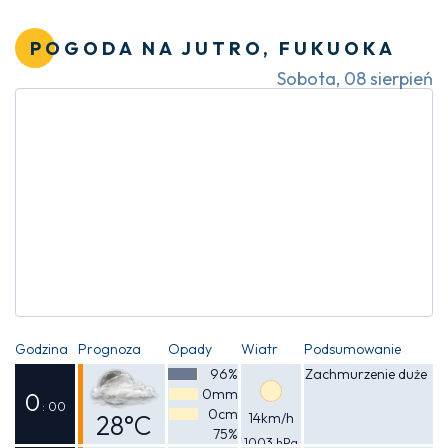
Odczuwalna
33°C
POGODA NA JUTRO, FUKUOKA
Sobota, 08 sierpień
Godzina
Prognoza
Opady
Wiatr
Podsumowanie
96%
Zachmurzenie duże
0mm
0
: 00
0cm
28°C
14km/h
75%
1003 hPa