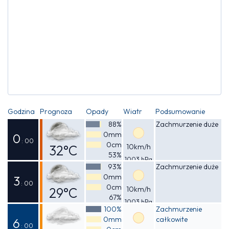
Godzina
Prognoza
Opady
Wiatr
Podsumowanie
88%
Zachmurzenie duże
0mm
0
: 00
0cm
32°C
10km/h
53%
1003 hPa
Odczuwalna
93%
Zachmurzenie duże
0mm
34°C
3
: 00
0cm
29°C
10km/h
67%
1003 hPa
Odczuwalna
100%
Zachmurzenie
0mm
całkowite
31°C
6
: 00