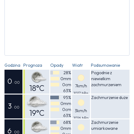
Godzina
Prognoza
Opady
Wiatr
Podsumowanie
28%
Pogodnie z
0mm
niewielkim
0
: 00
0cm
zachmurzeniem
18°C
7km/h
63%
1017 hPa
Odczuwalna
95%
Zachmurzenie duże
0mm
18°C
3
: 00
0cm
19°C
3km/h
63%
1016 hPa
Odczuwalna
68%
Zachmurzenie
0mm
umiarkowane
19°C
6
: 00