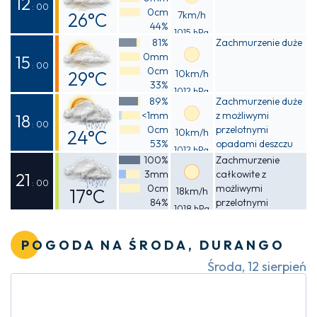
12
: 00
0cm
26°C
7km/h
44%
1015 hPa
Odczuwalna
81%
Zachmurzenie duże
0mm
26°C
15
: 00
0cm
29°C
10km/h
33%
1012 hPa
Odczuwalna
89%
Zachmurzenie duże
<1mm
z możliwymi
28°C
18
: 00
0cm
przelotnymi
24°C
10km/h
53%
opadami deszczu
1012 hPa
Odczuwalna
100%
Zachmurzenie
3mm
całkowite z
24°C
21
: 00
0cm
możliwymi
17°C
18km/h
84%
przelotnymi
1018 hPa
Odczuwalna
opadami deszczu
17°C
POGODA NA ŚRODA, DURANGO
Środa, 12 sierpień