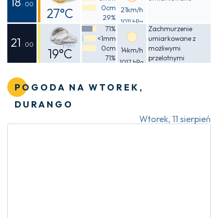
18
: 00
0cm
27°C
21km/h
29%
1011 hPa
Odczuwalna
71%
Zachmurzenie
<1mm
umiarkowane z
27°C
21
: 00
0cm
możliwymi
19°C
14km/h
71%
przelotnymi
1017 hPa
Odczuwalna
opadami deszczu
19°C
POGODA NA WTOREK,
DURANGO
Wtorek, 11 sierpień