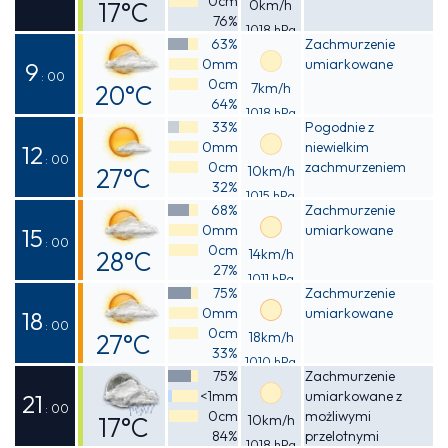
0cm
17°C
0km/h
76%
1018 hPa
Odczuwalna
63%
Zachmurzenie
0mm
umiarkowane
17°C
9
: 00
0cm
20°C
7km/h
64%
1018 hPa
Odczuwalna
33%
Pogodnie z
0mm
niewielkim
19°C
12
: 00
0cm
zachmurzeniem
27°C
10km/h
32%
1015 hPa
Odczuwalna
68%
Zachmurzenie
0mm
umiarkowane
27°C
15
: 00
0cm
28°C
14km/h
27%
1011 hPa
Odczuwalna
75%
Zachmurzenie
0mm
umiarkowane
27°C
18
: 00
0cm
27°C
18km/h
33%
1010 hPa
Odczuwalna
75%
Zachmurzenie
<1mm
umiarkowane z
26°C
21
: 00
0cm
możliwymi
17°C
10km/h
84%
przelotnymi
1018 hPa