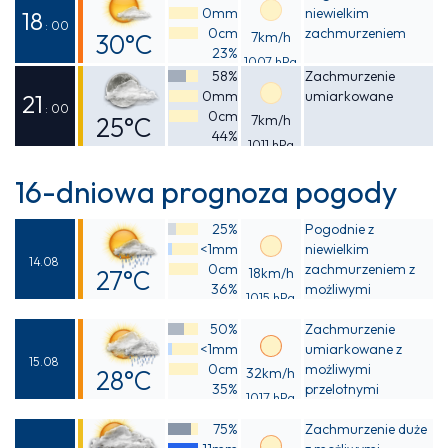
0mm
niewielkim
29°C
18
: 00
0cm
zachmurzeniem
30°C
7km/h
23%
1007 hPa
Odczuwalna
58%
Zachmurzenie
0mm
umiarkowane
29°C
21
: 00
0cm
25°C
7km/h
44%
1011 hPa
Odczuwalna
24°C
16-dniowa prognoza pogody
25%
Pogodnie z
<1mm
niewielkim
14.08
0cm
zachmurzeniem z
27°C
18km/h
36%
możliwymi
1015 hPa
Odczuwalna
przelotnymi
50%
opadami deszczu
Zachmurzenie
27°C
<1mm
umiarkowane z
15.08
0cm
możliwymi
28°C
32km/h
35%
przelotnymi
1017 hPa
Odczuwalna
opadami deszczu
75%
Zachmurzenie duże
27°C