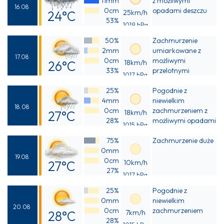
11mm
z możliwymi
16.08
0cm
opadami deszczu
24°C
25km/h
53%
1019 hPa
Odczuwalna
50%
Zachmurzenie
24°C
2mm
umiarkowane z
17.08
0cm
możliwymi
26°C
18km/h
33%
przelotnymi
1017 hPa
Odczuwalna
opadami deszczu
25%
Pogodnie z
25°C
4mm
niewielkim
18.08
0cm
zachmurzeniem z
27°C
18km/h
28%
możliwymi opadami
1015 hPa
Odczuwalna
deszczu
75%
Zachmurzenie duże
27°C
0mm
19.08
0cm
27°C
10km/h
27%
1017 hPa
Odczuwalna
25%
Pogodnie z
27°C
0mm
niewielkim
20.08
0cm
zachmurzeniem
28°C
7km/h
28%