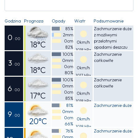
Godzina
Prognoza
Opady
Wiatr
Podsumowanie
85%
Zachmurzenie duże
2mm
z możliwymi
0
: 00
0cm
przelotnymi
18°C
0km/h
82%
opadami deszczu
1018 hPa
Odczuwalna
100%
Zachmurzenie
0mm
całkowite
18°C
3
: 00
0cm
18°C
0km/h
80%
1017 hPa
Odczuwalna
100%
Zachmurzenie
0mm
całkowite
18°C
6
: 00
0cm
17°C
0km/h
85%
1018 hPa
Odczuwalna
81%
Zachmurzenie duże
0mm
17°C
9
: 00
0cm
20°C
0km/h
66%
1018 hPa
Odczuwalna
76%
Zachmurzenie duże
0mm
20°C