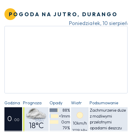
Odczuwalna
opadami deszczu
17°C
POGODA NA JUTRO, DURANGO
Poniedziałek, 10 sierpień
Godzina
Prognoza
Opady
Wiatr
Podsumowanie
88%
Zachmurzenie duże
<1mm
z możliwymi
0
: 00
0cm
przelotnymi
18°C
10km/h
79%
opadami deszczu
1019 hPa