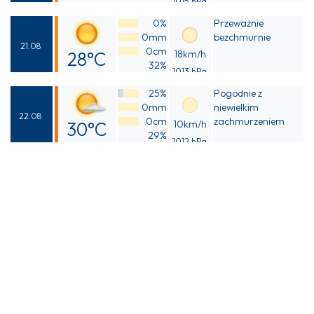
1015 hPa
Odczuwalna
0%
Przeważnie
27°C
0mm
bezchmurnie
21.08
0cm
28°C
18km/h
32%
1013 hPa
Odczuwalna
25%
Pogodnie z
28°C
0mm
niewielkim
22.08
0cm
zachmurzeniem
30°C
10km/h
29%
1012 hPa
Odczuwalna
29°C