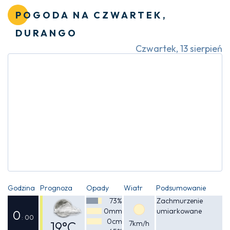
23°C
POGODA NA CZWARTEK,
DURANGO
Czwartek, 13 sierpień
Godzina
Prognoza
Opady
Wiatr
Podsumowanie
73%
Zachmurzenie
0mm
umiarkowane
0
: 00
0cm
19°C
7km/h