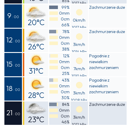
85%
1017 hPa
Odczuwalna
99%
Zachmurzenie duże
0mm
16°C
9
: 00
0cm
20°C
0km/h
66%
1017 hPa
Odczuwalna
78%
Zachmurzenie duże
0mm
20°C
12
: 00
0cm
26°C
3km/h
38%
1014 hPa
Odczuwalna
12%
Pogodnie z
0mm
niewielkim
26°C
15
: 00
0cm
zachmurzeniem
31°C
7km/h
25%
1010 hPa
Odczuwalna
43%
Pogodnie z
0mm
niewielkim
29°C
18
: 00
0cm
zachmurzeniem
28°C
3km/h
30%
1008 hPa
Odczuwalna
84%
Zachmurzenie duże
0mm
27°C
21
: 00
0cm
23°C
3km/h
46%
1012 hPa
Odczuwalna