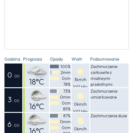
Godzina
Prognoza
Opady
Wiatr
Podsumowanie
100%
Zachmurzenie
2mm
całkowite z
0
: 00
0cm
możliwymi
18°C
3km/h
78%
przelotnymi
1017 hPa
Odczuwalna
opadami deszczu
73%
Zachmurzenie
0mm
umiarkowane
18°C
3
: 00
0cm
16°C
0km/h
85%
1017 hPa
Odczuwalna
87%
Zachmurzenie duże
0mm
16°C
6
: 00
0cm
16°C
0km/h