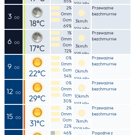
65%
1014 hPa
Odczuwalna
2%
Przeważnie
0mm
bezchmurnie
19°C
3
: 00
0cm
18°C
3km/h
69%
1014 hPa
Odczuwalna
1%
Przeważnie
0mm
bezchmurnie
18°C
6
: 00
0cm
17°C
3km/h
72%
1015 hPa
Odczuwalna
0%
Przeważnie
0mm
bezchmurnie
17°C
9
: 00
0cm
22°C
0km/h
54%
1016 hPa
Odczuwalna
0%
Przeważnie
0mm
bezchmurnie
21°C
12
: 00
0cm
29°C
10km/h
30%
1013 hPa
Odczuwalna
2%
Przeważnie
0mm
bezchmurnie
28°C
15
: 00
0cm
31°C
7km/h
22%
1009 hPa
Odczuwalna
46%
Pogodnie z