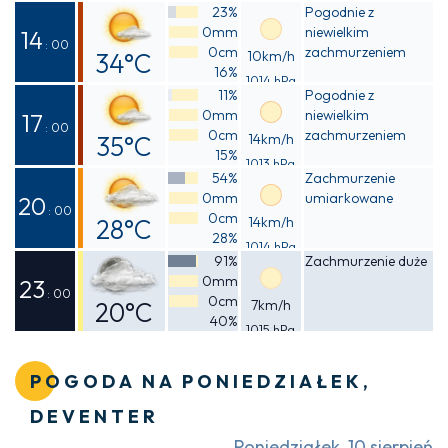
Odczuwalna
23%
Pogodnie z
0mm
niewielkim
28°C
14
: 00
0cm
zachmurzeniem
34°C
10km/h
16%
1014 hPa
Odczuwalna
11%
Pogodnie z
0mm
niewielkim
31°C
17
: 00
0cm
zachmurzeniem
35°C
14km/h
15%
1013 hPa
Odczuwalna
54%
Zachmurzenie
0mm
umiarkowane
32°C
20
: 00
0cm
28°C
14km/h
28%
1014 hPa
Odczuwalna
91%
Zachmurzenie duże
0mm
27°C
23
: 00
0cm
20°C
7km/h
40%
1015 hPa
Odczuwalna
19°C
POGODA NA PONIEDZIAŁEK,
DEVENTER
Poniedziałek, 10 sierpień