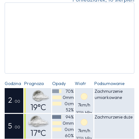
Godzina
Prognoza
Opady
Wiatr
Podsumowanie
70%
Zachmurzenie
0mm
umiarkowane
2
: 00
0cm
19°C
7km/h
52%
1014 hPa
Odczuwalna
94%
Zachmurzenie duże
0mm
18°C
5
: 00
0cm
17°C
7km/h
60%
1014 hPa