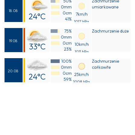
50%
Zachmurzenie
22°C
0mm
umiarkowane
18.08
0cm
24°C
7km/h
41%
1017 hPa
Odczuwalna
75%
Zachmurzenie duże
24°C
0mm
19.08
0cm
33°C
10km/h
23%
1011 hPa
Odczuwalna
100%
Zachmurzenie
31°C
0mm
całkowite
20.08
0cm
24°C
25km/h
59%
1008 hPa
Odczuwalna
24°C