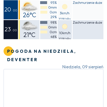
Odczuwalna
95%
Zachmurzenie duże
0mm
27°C
20
: 00
0cm
26°C
3km/h
29%
1018 hPa
Odczuwalna
98%
Zachmurzenie duże
0mm
25°C
23
: 00
0cm
21°C
10km/h
48%
1018 hPa
Odczuwalna
21°C
POGODA NA NIEDZIELA,
DEVENTER
Niedziela, 09 sierpień