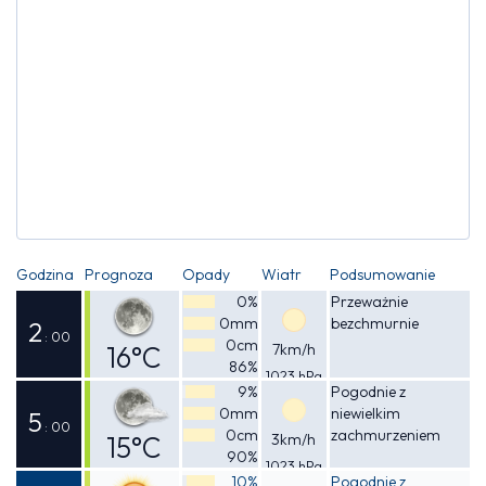
Godzina
Prognoza
Opady
Wiatr
Podsumowanie
0%
Przeważnie
0mm
bezchmurnie
2
: 00
0cm
16°C
7km/h
86%
1023 hPa
Odczuwalna
9%
Pogodnie z
0mm
niewielkim
16°C
5
: 00
0cm
zachmurzeniem
15°C
3km/h
90%
1023 hPa
Odczuwalna
10%
Pogodnie z