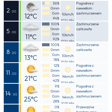
36%
Pogodnie z
0mm
niewielkim
2
: 00
0cm
zachmurzeniem
12°C
10km/h
94%
1024 hPa
Odczuwalna
100%
Zachmurzenie
0mm
całkowite
12°C
5
: 00
0cm
11°C
10km/h
92%
1024 hPa
Odczuwalna
100%
Zachmurzenie
0mm
całkowite
10°C
8
: 00
0cm
13°C
10km/h
78%
1026 hPa
Odczuwalna
12%
Pogodnie z
0mm
niewielkim
13°C
11
: 00
0cm
zachmurzeniem
21°C
14km/h
42%
1026 hPa
Odczuwalna
9%
Pogodnie z
0mm
niewielkim
20°C
14
: 00
0cm
zachmurzeniem
25°C
14km/h
28%
1025 hPa
Odczuwalna
0%
Przeważnie
0mm
bezchmurnie