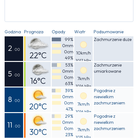
Godzina
Prognoza
Opady
Wiatr
Podsumowanie
99%
Zachmurzenie duże
0mm
2
: 00
0cm
22°C
10km/h
49%
1017 hPa
Odczuwalna
53%
Zachmurzenie
0mm
umiarkowane
21°C
5
: 00
0cm
16°C
7km/h
63%
1016 hPa
Odczuwalna
39%
Pogodnie z
0mm
niewielkim
15°C
8
: 00
0cm
zachmurzeniem
20°C
7km/h
47%
1016 hPa
Odczuwalna
29%
Pogodnie z
0mm
niewielkim
20°C
11
: 00
0cm
zachmurzeniem
30°C
7km/h
23%
1015 hPa