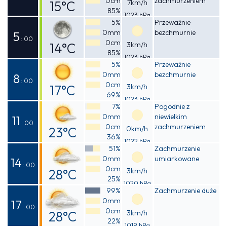
0cm
zachmurzeniem
15°C
7km/h
85%
1023 hPa
Odczuwalna
5%
Przeważnie
0mm
bezchmurnie
15°C
5
: 00
0cm
14°C
3km/h
85%
1023 hPa
Odczuwalna
5%
Przeważnie
0mm
bezchmurnie
14°C
8
: 00
0cm
17°C
3km/h
69%
1023 hPa
Odczuwalna
7%
Pogodnie z
0mm
niewielkim
16°C
11
: 00
0cm
zachmurzeniem
23°C
0km/h
36%
1022 hPa
Odczuwalna
51%
Zachmurzenie
0mm
umiarkowane
23°C
14
: 00
0cm
28°C
3km/h
25%
1020 hPa
Odczuwalna
99%
Zachmurzenie duże
0mm
27°C
17
: 00
0cm
28°C
3km/h
22%
1019 hPa