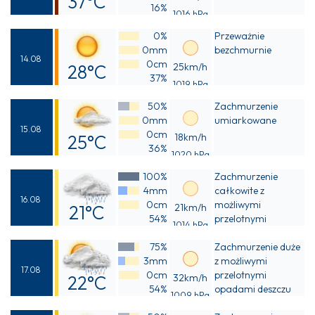
37°C
16%
1016 hPa
Odczuwalna
0%
Przeważnie
35°C
0mm
bezchmurnie
14.08
0cm
28°C
25km/h
37%
1019 hPa
Odczuwalna
50%
Zachmurzenie
28°C
0mm
umiarkowane
15.08
0cm
25°C
18km/h
36%
1020 hPa
Odczuwalna
100%
Zachmurzenie
25°C
4mm
całkowite z
16.08
0cm
możliwymi
21°C
21km/h
54%
przelotnymi
1014 hPa
Odczuwalna
opadami deszczu
75%
Zachmurzenie duże
21°C
3mm
z możliwymi
17.08
0cm
przelotnymi
22°C
32km/h
54%
opadami deszczu
1009 hPa
Odczuwalna