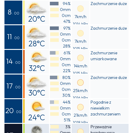
Odczuwalna
94%
Zachmurzenie duże
0mm
16°C
8
: 00
0cm
20°C
7km/h
47%
1014 hPa
Odczuwalna
97%
Zachmurzenie duże
0mm
19°C
11
: 00
0cm
28°C
7km/h
28%
1015 hPa
Odczuwalna
61%
Zachmurzenie
0mm
umiarkowane
27°C
14
: 00
0cm
32°C
14km/h
22%
1015 hPa
Odczuwalna
80%
Zachmurzenie duże
0mm
30°C
17
: 00
0cm
30°C
25km/h
30%
1016 hPa
Odczuwalna
44%
Pogodnie z
0mm
niewielkim
29°C
20
: 00
0cm
zachmurzeniem
24°C
21km/h
51%
1018 hPa
Odczuwalna
3%
Przeważnie
0mm
bezchmurnie