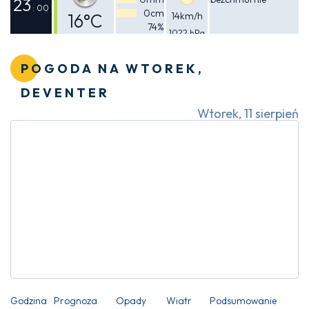
24°C
23
: 00
0cm
16°C
14km/h
74%
1022 hPa
Odczuwalna
15°C
POGODA NA WTOREK,
DEVENTER
Wtorek, 11 sierpień
Godzina
Prognoza
Opady
Wiatr
Podsumowanie