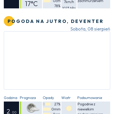
0cm
zachmurzeniem
17°C
7km/h
78%
1023 hPa
Odczuwalna
17°C
POGODA NA JUTRO, DEVENTER
Sobota, 08 sierpień
Godzina
Prognoza
Opady
Wiatr
Podsumowanie
27%
Pogodnie z
0mm
niewielkim
2
: 00