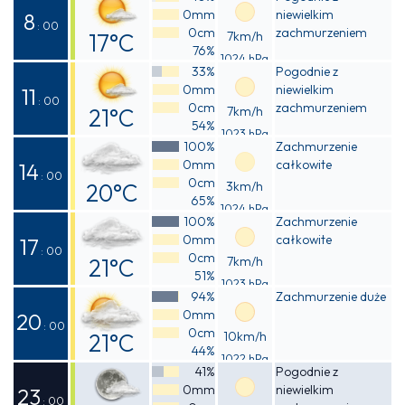
0mm
niewielkim
14°C
8
: 00
0cm
zachmurzeniem
17°C
7km/h
76%
1024 hPa
Odczuwalna
33%
Pogodnie z
0mm
niewielkim
16°C
11
: 00
0cm
zachmurzeniem
21°C
7km/h
54%
1023 hPa
Odczuwalna
100%
Zachmurzenie
0mm
całkowite
20°C
14
: 00
0cm
20°C
3km/h
65%
1024 hPa
Odczuwalna
100%
Zachmurzenie
0mm
całkowite
20°C
17
: 00
0cm
21°C
7km/h
51%
1023 hPa
Odczuwalna
94%
Zachmurzenie duże
0mm
21°C
20
: 00
0cm
21°C
10km/h
44%
1022 hPa
Odczuwalna
41%
Pogodnie z
0mm
niewielkim
20°C
23
: 00