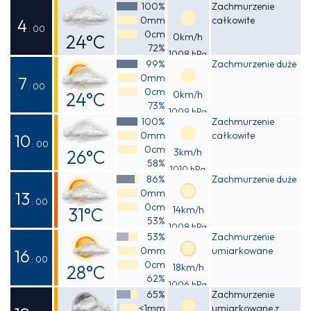
Odczuwalna
100%
Zachmurzenie
0mm
całkowite
24°C
4
: 00
0cm
24°C
0km/h
72%
1008 hPa
Odczuwalna
99%
Zachmurzenie duże
0mm
24°C
7
: 00
0cm
24°C
0km/h
73%
1009 hPa
Odczuwalna
100%
Zachmurzenie
0mm
całkowite
24°C
10
: 00
0cm
26°C
3km/h
58%
1010 hPa
Odczuwalna
86%
Zachmurzenie duże
0mm
27°C
13
: 00
0cm
31°C
14km/h
53%
1008 hPa
Odczuwalna
53%
Zachmurzenie
0mm
umiarkowane
33°C
16
: 00
0cm
28°C
18km/h
62%
1006 hPa
Odczuwalna
65%
Zachmurzenie
<1mm
umiarkowane z
29°C