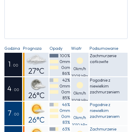
Godzina
Prognoza
Opady
Wiatr
Podsumowanie
100%
Zachmurzenie
0mm
całkowite
1
: 00
0cm
27°C
0km/h
86%
1009 hPa
Odczuwalna
42%
Pogodnie z
0mm
niewielkim
27°C
4
: 00
0cm
zachmurzeniem
26°C
0km/h
85%
1008 hPa
Odczuwalna
46%
Pogodnie z
0mm
niewielkim
27°C
7
: 00
0cm
zachmurzeniem
26°C
0km/h
83%
1010 hPa
Odczuwalna
63%
Zachmurzenie