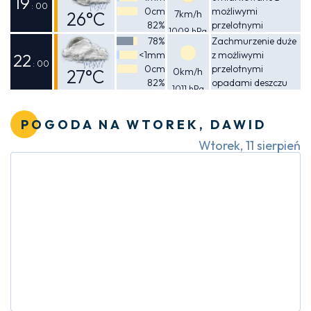
19
: 00
0cm
możliwymi
26°C
7km/h
82%
przelotnymi
1009 hPa
Odczuwalna
opadami deszczu
78%
Zachmurzenie duże
<1mm
z możliwymi
26°C
22
: 00
0cm
przelotnymi
27°C
0km/h
82%
opadami deszczu
1011 hPa
Odczuwalna
30°C
POGODA NA WTOREK, DAWID
Wtorek, 11 sierpień