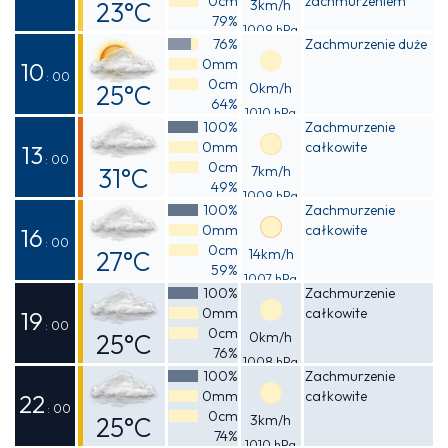
0cm
zachmurzeniem
23°C
3km/h
79%
1009 hPa
Odczuwalna
76%
Zachmurzenie duże
0mm
24°C
10
: 00
0cm
25°C
0km/h
64%
1010 hPa
Odczuwalna
100%
Zachmurzenie
0mm
całkowite
25°C
13
: 00
0cm
31°C
7km/h
49%
1009 hPa
Odczuwalna
100%
Zachmurzenie
0mm
całkowite
32°C
16
: 00
0cm
27°C
14km/h
59%
1007 hPa
Odczuwalna
100%
Zachmurzenie
0mm
całkowite
27°C
19
: 00
0cm
25°C
0km/h
76%
1008 hPa
Odczuwalna
100%
Zachmurzenie
0mm
całkowite
26°C
22
: 00
0cm
25°C
3km/h
74%
1010 hPa