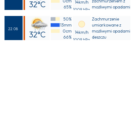
0cm
zachmurzeniem z
32°C
14km/h
65%
możliwymi opadami
1009 hPa
Odczuwalna
deszczu
50%
Zachmurzenie
38°C
13mm
umiarkowane z
22.08
0cm
możliwymi opadami
32°C
14km/h
66%
deszczu
1009 hPa
Odczuwalna
37°C