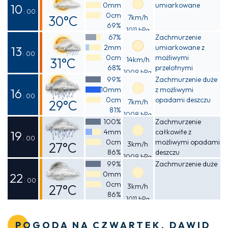
0mm
umiarkowane
27°C
10
: 00
0cm
30°C
7km/h
69%
1011 hPa
Odczuwalna
67%
Zachmurzenie
2mm
umiarkowane z
34°C
13
: 00
0cm
możliwymi
31°C
14km/h
68%
przelotnymi
1009 hPa
Odczuwalna
opadami deszczu
99%
Zachmurzenie duże
10mm
z możliwymi
37°C
16
: 00
0cm
opadami deszczu
29°C
7km/h
81%
1008 hPa
Odczuwalna
100%
Zachmurzenie
4mm
całkowite z
33°C
19
: 00
0cm
możliwymi opadami
27°C
3km/h
86%
deszczu
1009 hPa
Odczuwalna
99%
Zachmurzenie duże
0mm
27°C
22
: 00
0cm
27°C
3km/h
86%
1011 hPa
Odczuwalna
27°C
POGODA NA CZWARTEK, DAWID