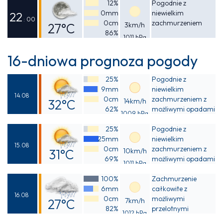
Odczuwalna
12%
Pogodnie z
0mm
niewielkim
31°C
22
: 00
0cm
zachmurzeniem
27°C
3km/h
86%
1011 hPa
Odczuwalna
27°C
16-dniowa prognoza pogody
25%
Pogodnie z
9mm
niewielkim
14.08
0cm
zachmurzeniem z
32°C
14km/h
62%
możliwymi opadami
1009 hPa
Odczuwalna
deszczu
25%
Pogodnie z
38°C
25mm
niewielkim
15.08
0cm
zachmurzeniem z
31°C
10km/h
69%
możliwymi opadami
1011 hPa
Odczuwalna
deszczu
100%
Zachmurzenie
36°C
6mm
całkowite z
16.08
0cm
możliwymi
27°C
7km/h
82%
przelotnymi
1012 hPa
Odczuwalna
opadami deszczu