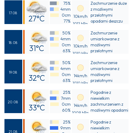
75%
Zachmurzenie duże
27°C
4mm
z możliwymi
17.08
0cm
przelotnymi
27°C
10km/h
77%
opadami deszczu
1012 hPa
Odczuwalna
50%
Zachmurzenie
30°C
4mm
umiarkowane z
18.08
0cm
możliwymi
31°C
10km/h
63%
przelotnymi
1010 hPa
Odczuwalna
opadami deszczu
50%
Zachmurzenie
35°C
4mm
umiarkowane z
19.08
0cm
możliwymi
32°C
14km/h
63%
przelotnymi
1010 hPa
Odczuwalna
opadami deszczu
25%
Pogodnie z
36°C
7mm
niewielkim
20.08
0cm
zachmurzeniem z
33°C
14km/h
60%
możliwymi opadami
1009 hPa
Odczuwalna
deszczu
25%
Pogodnie z
37°C
9mm
niewielkim
21.08