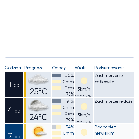
Godzina
Prognoza
Opady
Wiatr
Podsumowanie
100%
Zachmurzenie
0mm
całkowite
1
: 00
0cm
25°C
3km/h
78%
1009 hPa
Odczuwalna
91%
Zachmurzenie duże
0mm
25°C
4
: 00
0cm
24°C
3km/h
79%
1009 hPa
Odczuwalna
34%
Pogodnie z
0mm
niewielkim
25°C
7
: 00