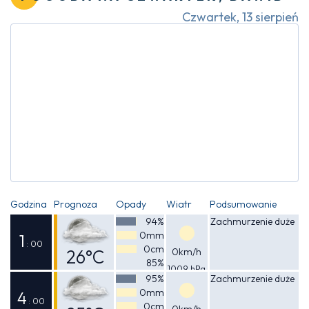
Czwartek, 13 sierpień
Godzina
Prognoza
Opady
Wiatr
Podsumowanie
94%
Zachmurzenie duże
0mm
1
: 00
0cm
26°C
0km/h
85%
1009 hPa
Odczuwalna
95%
Zachmurzenie duże
0mm
27°C
4
: 00
0cm
0km/h