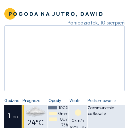
Odczuwalna
25°C
POGODA NA JUTRO, DAWID
Poniedziałek, 10 sierpień
Godzina
Prognoza
Opady
Wiatr
Podsumowanie
100%
Zachmurzenie
0mm
całkowite
1
: 00
0cm
24°C
0km/h
73%
1009 hPa