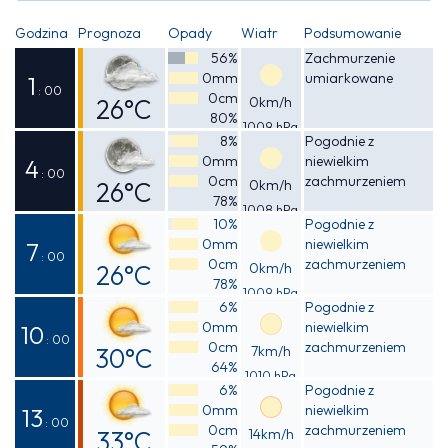
Godzina
Prognoza
Opady
Wiatr
Podsumowanie
56%
Zachmurzenie
0mm
umiarkowane
1
: 00
0cm
26°C
0km/h
80%
1009 hPa
Odczuwalna
8%
Pogodnie z
0mm
niewielkim
27°C
4
: 00
0cm
zachmurzeniem
26°C
0km/h
78%
1008 hPa
Odczuwalna
10%
Pogodnie z
0mm
niewielkim
27°C
7
: 00
0cm
zachmurzeniem
26°C
0km/h
78%
1009 hPa
Odczuwalna
6%
Pogodnie z
0mm
niewielkim
27°C
10
: 00
0cm
zachmurzeniem
30°C
7km/h
64%
1010 hPa
Odczuwalna
6%
Pogodnie z
0mm
niewielkim
34°C
13
: 00
0cm
zachmurzeniem
33°C
14km/h