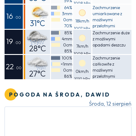
59%
1008 hPa
Odczuwalna
64%
Zachmurzenie
3mm
umiarkowane z
39°C
16
: 00
0cm
możliwymi
31°C
18km/h
70%
przelotnymi
1007 hPa
Odczuwalna
opadami deszczu
85%
Zachmurzenie duże
4mm
z możliwymi
37°C
19
: 00
0cm
opadami deszczu
28°C
7km/h
85%
1009 hPa
Odczuwalna
100%
Zachmurzenie
<1mm
całkowite z
31°C
22
: 00
0cm
możliwymi
27°C
0km/h
86%
przelotnymi
1010 hPa
Odczuwalna
opadami deszczu
27°C
POGODA NA ŚRODA, DAWID
Środa, 12 sierpień