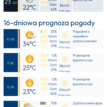
28°C
23
: 00
0cm
22°C
3km/h
42%
1015 hPa
Odczuwalna
22°C
16-dniowa prognoza pogody
25%
Pogodnie z
0mm
niewielkim
10.08
0cm
zachmurzeniem
34°C
14km/h
37%
1012 hPa
Odczuwalna
0%
Przeważnie
33°C
0mm
bezchmurnie
11.08
0cm
25°C
18km/h
37%
1021 hPa
Odczuwalna
0%
Przeważnie
24°C
0mm
bezchmurnie
12.08
0cm
23°C
10km/h
30%
1026 hPa
Odczuwalna
75%
Zachmurzenie duże
22°C