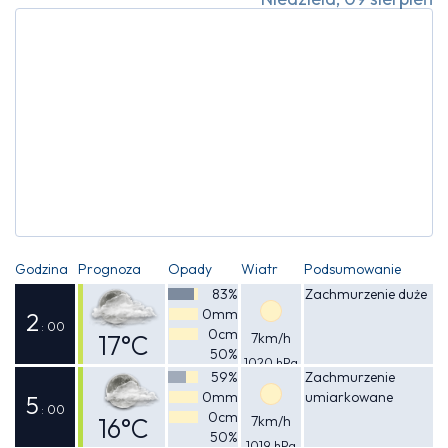
Godzina
Prognoza
Opady
Wiatr
Podsumowanie
83%
Zachmurzenie duże
0mm
2
: 00
0cm
17°C
7km/h
50%
1020 hPa
Odczuwalna
59%
Zachmurzenie
0mm
umiarkowane
16°C
5
: 00
0cm
16°C
7km/h
50%
1019 hPa