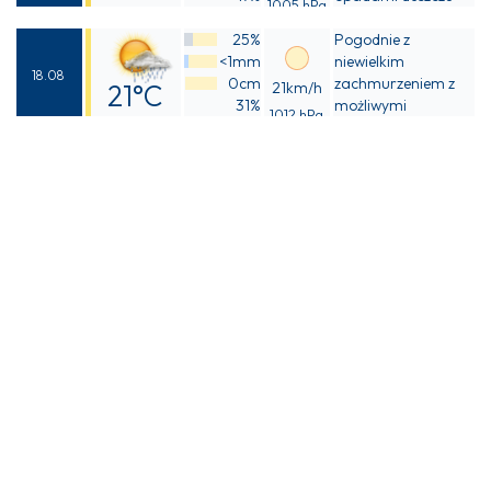
1005 hPa
Odczuwalna
25%
Pogodnie z
22°C
<1mm
niewielkim
18.08
0cm
zachmurzeniem z
21°C
21km/h
31%
możliwymi
1012 hPa
Odczuwalna
przelotnymi
opadami deszczu
20°C