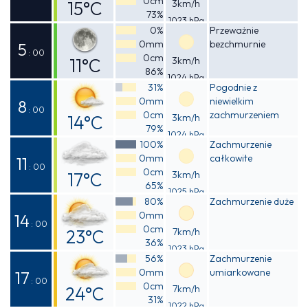
0cm
15°C
3km/h
73%
1023 hPa
Odczuwalna
0%
Przeważnie
0mm
bezchmurnie
14°C
5
: 00
0cm
11°C
3km/h
86%
1024 hPa
Odczuwalna
31%
Pogodnie z
0mm
niewielkim
10°C
8
: 00
0cm
zachmurzeniem
14°C
3km/h
79%
1024 hPa
Odczuwalna
100%
Zachmurzenie
0mm
całkowite
13°C
11
: 00
0cm
17°C
3km/h
65%
1025 hPa
Odczuwalna
80%
Zachmurzenie duże
0mm
16°C
14
: 00
0cm
23°C
7km/h
36%
1023 hPa
Odczuwalna
56%
Zachmurzenie
0mm
umiarkowane
22°C
17
: 00
0cm
24°C
7km/h
31%
1022 hPa