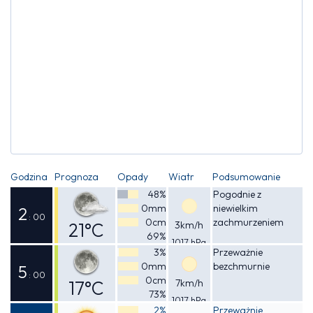
Godzina
Prognoza
Opady
Wiatr
Podsumowanie
48%
Pogodnie z
0mm
niewielkim
2
: 00
0cm
zachmurzeniem
21°C
3km/h
69%
1017 hPa
Odczuwalna
3%
Przeważnie
0mm
bezchmurnie
21°C
5
: 00
0cm
17°C
7km/h
73%
1017 hPa
Odczuwalna
2%
Przeważnie