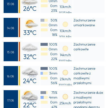
0mm
13.08
0cm
26°C
10km/h
23%
1023 hPa
Odczuwalna
50%
Zachmurzenie
25°C
0mm
umiarkowane
14.08
0cm
33°C
10km/h
18%
1014 hPa
Odczuwalna
100%
Zachmurzenie
31°C
0mm
całkowite
15.08
0cm
32°C
14km/h
22%
1007 hPa
Odczuwalna
100%
Zachmurzenie
30°C
3mm
całkowite z
16.08
0cm
możliwymi
24°C
21km/h
56%
przelotnymi
1002 hPa
Odczuwalna
opadami deszczu
75%
Zachmurzenie duże
24°C
4mm
z możliwymi
17.08
0cm
przelotnymi
22°C
25km/h
47%
opadami deszczu