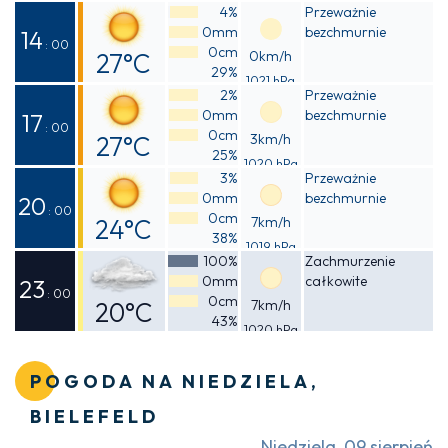
Odczuwalna
4%
Przeważnie
0mm
bezchmurnie
22°C
14
: 00
0cm
27°C
0km/h
29%
1021 hPa
Odczuwalna
2%
Przeważnie
0mm
bezchmurnie
27°C
17
: 00
0cm
27°C
3km/h
25%
1020 hPa
Odczuwalna
3%
Przeważnie
0mm
bezchmurnie
27°C
20
: 00
0cm
24°C
7km/h
38%
1019 hPa
Odczuwalna
100%
Zachmurzenie
0mm
całkowite
23°C
23
: 00
0cm
20°C
7km/h
43%
1020 hPa
Odczuwalna
19°C
POGODA NA NIEDZIELA,
BIELEFELD
Niedziela, 09 sierpień