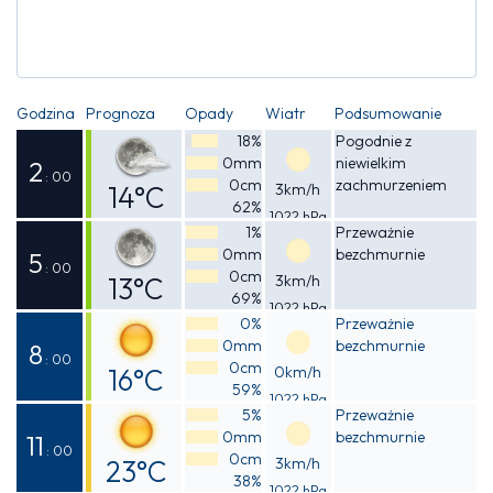
Godzina
Prognoza
Opady
Wiatr
Podsumowanie
18%
Pogodnie z
0mm
niewielkim
2
: 00
0cm
zachmurzeniem
14°C
3km/h
62%
1022 hPa
Odczuwalna
1%
Przeważnie
0mm
bezchmurnie
13°C
5
: 00
0cm
13°C
3km/h
69%
1022 hPa
Odczuwalna
0%
Przeważnie
0mm
bezchmurnie
12°C
8
: 00
0cm
16°C
0km/h
59%
1022 hPa
Odczuwalna
5%
Przeważnie
0mm
bezchmurnie
15°C
11
: 00
0cm
23°C
3km/h
38%
1022 hPa