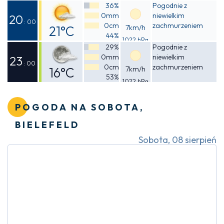
Odczuwalna
36%
Pogodnie z
0mm
niewielkim
23°C
20
: 00
0cm
zachmurzeniem
21°C
7km/h
44%
1022 hPa
Odczuwalna
29%
Pogodnie z
0mm
niewielkim
20°C
23
: 00
0cm
zachmurzeniem
16°C
7km/h
53%
1022 hPa
Odczuwalna
15°C
POGODA NA SOBOTA,
BIELEFELD
Sobota, 08 sierpień