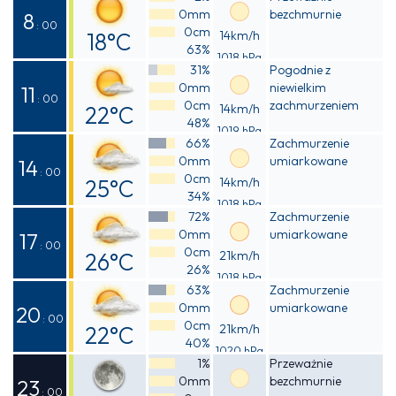
0mm
bezchmurnie
17°C
8
: 00
0cm
18°C
14km/h
63%
1018 hPa
Odczuwalna
31%
Pogodnie z
0mm
niewielkim
18°C
11
: 00
0cm
zachmurzeniem
22°C
14km/h
48%
1019 hPa
Odczuwalna
66%
Zachmurzenie
0mm
umiarkowane
21°C
14
: 00
0cm
25°C
14km/h
34%
1018 hPa
Odczuwalna
72%
Zachmurzenie
0mm
umiarkowane
24°C
17
: 00
0cm
26°C
21km/h
26%
1018 hPa
Odczuwalna
63%
Zachmurzenie
0mm
umiarkowane
25°C
20
: 00
0cm
22°C
21km/h
40%
1020 hPa
Odczuwalna
1%
Przeważnie
0mm
bezchmurnie
21°C
23
: 00