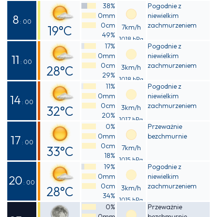
Odczuwalna
38%
Pogodnie z
0mm
niewielkim
15°C
8
: 00
0cm
zachmurzeniem
19°C
7km/h
49%
1018 hPa
Odczuwalna
17%
Pogodnie z
0mm
niewielkim
19°C
11
: 00
0cm
zachmurzeniem
28°C
3km/h
29%
1018 hPa
Odczuwalna
11%
Pogodnie z
0mm
niewielkim
27°C
14
: 00
0cm
zachmurzeniem
32°C
3km/h
20%
1017 hPa
Odczuwalna
0%
Przeważnie
0mm
bezchmurnie
30°C
17
: 00
0cm
33°C
7km/h
18%
1015 hPa
Odczuwalna
19%
Pogodnie z
0mm
niewielkim
31°C
20
: 00
0cm
zachmurzeniem
28°C
3km/h
34%
1015 hPa
Odczuwalna
0%
Przeważnie
0mm
bezchmurnie