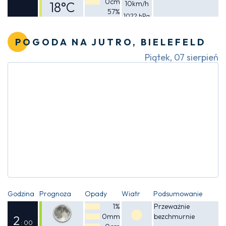
0cm
18°C
10km/h
57%
1022 hPa
Odczuwalna
17°C
POGODA NA JUTRO, BIELEFELD
Piątek, 07 sierpień
Godzina
Prognoza
Opady
Wiatr
Podsumowanie
1%
Przeważnie
0mm
bezchmurnie
2
: 00