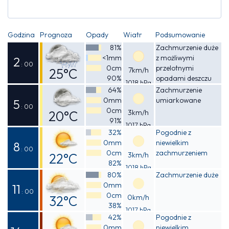
Godzina
Prognoza
Opady
Wiatr
Podsumowanie
81%
Zachmurzenie duże
<1mm
z możliwymi
2
: 00
0cm
przelotnymi
25°C
7km/h
90%
opadami deszczu
1018 hPa
Odczuwalna
64%
Zachmurzenie
0mm
umiarkowane
26°C
5
: 00
0cm
20°C
3km/h
91%
1017 hPa
Odczuwalna
32%
Pogodnie z
0mm
niewielkim
20°C
8
: 00
0cm
zachmurzeniem
22°C
3km/h
82%
1018 hPa
Odczuwalna
80%
Zachmurzenie duże
0mm
22°C
11
: 00
0cm
32°C
0km/h
38%
1017 hPa
Odczuwalna
42%
Pogodnie z
0mm
niewielkim
31°C