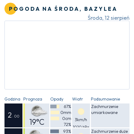
opadami deszczu
21°C
POGODA NA ŚRODA, BAZYLEA
Środa, 12 sierpień
Godzina
Prognoza
Opady
Wiatr
Podsumowanie
67%
Zachmurzenie
0mm
umiarkowane
2
: 00
0cm
19°C
3km/h
72%
1020 hPa
Odczuwalna
93%
Zachmurzenie duże