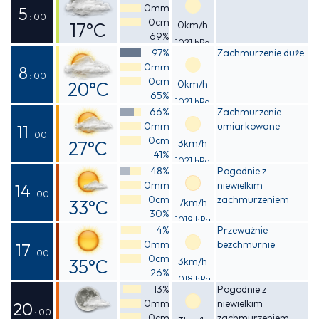
0mm
19°C
5
: 00
0cm
17°C
0km/h
69%
1021 hPa
Odczuwalna
97%
Zachmurzenie duże
0mm
17°C
8
: 00
0cm
20°C
0km/h
65%
1021 hPa
Odczuwalna
66%
Zachmurzenie
0mm
umiarkowane
19°C
11
: 00
0cm
27°C
3km/h
41%
1021 hPa
Odczuwalna
48%
Pogodnie z
0mm
niewielkim
27°C
14
: 00
0cm
zachmurzeniem
33°C
7km/h
30%
1019 hPa
Odczuwalna
4%
Przeważnie
0mm
bezchmurnie
32°C
17
: 00
0cm
35°C
3km/h
26%
1018 hPa
Odczuwalna
13%
Pogodnie z
0mm
niewielkim
33°C
20
: 00
0cm
zachmurzeniem