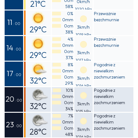
0cm
21°C
0km/h
58%
1020 hPa
Odczuwalna
0%
Przeważnie
0mm
bezchmurnie
21°C
11
: 00
0cm
29°C
3km/h
38%
1019 hPa
Odczuwalna
4%
Przeważnie
0mm
bezchmurnie
28°C
14
: 00
0cm
29°C
3km/h
37%
1017 hPa
Odczuwalna
8%
Pogodnie z
0mm
niewielkim
28°C
17
: 00
0cm
zachmurzeniem
32°C
3km/h
29%
1016 hPa
Odczuwalna
10%
Pogodnie z
0mm
niewielkim
31°C
20
: 00
0cm
zachmurzeniem
32°C
3km/h
34%
1015 hPa
Odczuwalna
7%
Pogodnie z
0mm
niewielkim
31°C
23
: 00
0cm
zachmurzeniem
28°C
3km/h
48%
1016 hPa