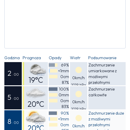
Godzina
Prognoza
Opady
Wiatr
Podsumowanie
69%
Zachmurzenie
<1mm
umiarkowane z
2
: 00
0cm
możliwymi
19°C
0km/h
87%
przelotnymi
1019 hPa
Odczuwalna
opadami deszczu
100%
Zachmurzenie
0mm
całkowite
20°C
5
: 00
0cm
20°C
0km/h
83%
1019 hPa
Odczuwalna
90%
Zachmurzenie duże
<1mm
z możliwymi
20°C
8
: 00
0cm
przelotnymi
20°C
0km/h