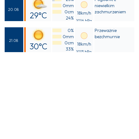
24°C
0mm
niewielkim
20.08
0cm
zachmurzeniem
29°C
18km/h
24%
1016 hPa
Odczuwalna
0%
Przeważnie
28°C
0mm
bezchmurnie
21.08
0cm
30°C
18km/h
33%
1013 hPa
Odczuwalna
29°C