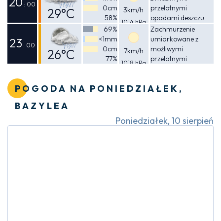
20
: 00
0cm
przelotnymi
29°C
3km/h
58%
opadami deszczu
1014 hPa
Odczuwalna
69%
Zachmurzenie
<1mm
umiarkowane z
30°C
23
: 00
0cm
możliwymi
26°C
7km/h
77%
przelotnymi
1018 hPa
Odczuwalna
opadami deszczu
27°C
POGODA NA PONIEDZIAŁEK,
BAZYLEA
Poniedziałek, 10 sierpień