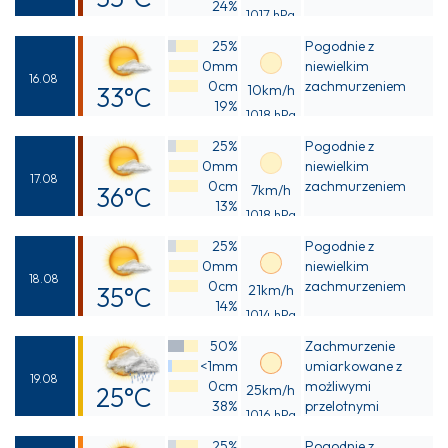
24%
1017 hPa
Odczuwalna
25%
Pogodnie z
33°C
0mm
niewielkim
16.08
0cm
zachmurzeniem
33°C
10km/h
19%
1018 hPa
Odczuwalna
25%
Pogodnie z
31°C
0mm
niewielkim
17.08
0cm
zachmurzeniem
36°C
7km/h
13%
1018 hPa
Odczuwalna
25%
Pogodnie z
33°C
0mm
niewielkim
18.08
0cm
zachmurzeniem
35°C
21km/h
14%
1014 hPa
Odczuwalna
50%
Zachmurzenie
32°C
<1mm
umiarkowane z
19.08
0cm
możliwymi
25°C
25km/h
38%
przelotnymi
1016 hPa
Odczuwalna
opadami deszczu
25%
Pogodnie z