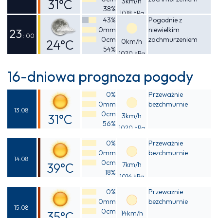
31°C
3km/h
38%
1018 hPa
Odczuwalna
43%
Pogodnie z
0mm
niewielkim
30°C
23
: 00
0cm
zachmurzeniem
24°C
0km/h
54%
1020 hPa
Odczuwalna
24°C
16-dniowa prognoza pogody
0%
Przeważnie
0mm
bezchmurnie
13.08
0cm
31°C
3km/h
56%
1020 hPa
Odczuwalna
0%
Przeważnie
30°C
0mm
bezchmurnie
14.08
0cm
39°C
7km/h
18%
1016 hPa
Odczuwalna
0%
Przeważnie
37°C
0mm
bezchmurnie
15.08
0cm
35°C
14km/h