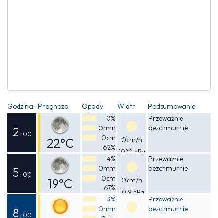
Godzina
Prognoza
Opady
Wiatr
Podsumowanie
0%
Przeważnie
0mm
bezchmurnie
2
: 00
0cm
22°C
0km/h
62%
1020 hPa
Odczuwalna
4%
Przeważnie
0mm
bezchmurnie
22°C
5
: 00
0cm
19°C
0km/h
67%
1019 hPa
Odczuwalna
3%
Przeważnie
0mm
bezchmurnie
19°C
8
: 00