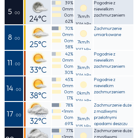
Odczuwalna
39%
Pogodnie z
0mm
niewielkim
26°C
5
: 00
0cm
zachmurzeniem
24°C
7km/h
62%
1016 hPa
Odczuwalna
70%
Zachmurzenie
0mm
umiarkowane
24°C
8
: 00
0cm
25°C
7km/h
58%
1017 hPa
Odczuwalna
42%
Pogodnie z
0mm
niewielkim
25°C
11
: 00
0cm
zachmurzeniem
33°C
3km/h
30%
1016 hPa
Odczuwalna
45%
Pogodnie z
0mm
niewielkim
32°C
14
: 00
0cm
zachmurzeniem
38°C
0km/h
17%
1014 hPa
Odczuwalna
78%
Zachmurzenie duże
<1mm
z możliwymi
36°C
17
: 00
0cm
przelotnymi
32°C
3km/h
69%
opadami deszczu
1015 hPa
Odczuwalna
77%
Zachmurzenie duże
<1mm
z możliwymi
39°C