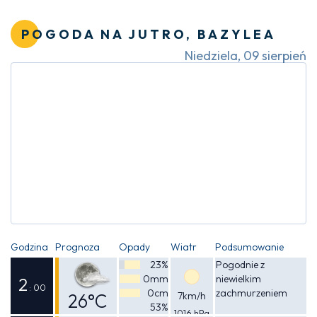
Odczuwalna
28°C
POGODA NA JUTRO, BAZYLEA
Niedziela, 09 sierpień
Godzina
Prognoza
Opady
Wiatr
Podsumowanie
23%
Pogodnie z
0mm
niewielkim
2
: 00
0cm
zachmurzeniem
26°C
7km/h
53%
1016 hPa