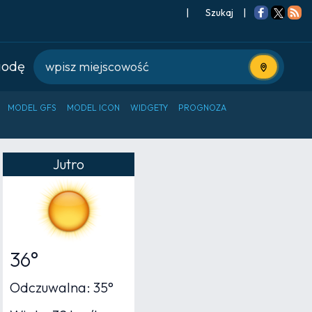
|
Szukaj
|
godę
Użyj bieżące
MODEL GFS
MODEL ICON
WIDGETY
PROGNOZA
Jutro
36°
Odczuwalna: 35°