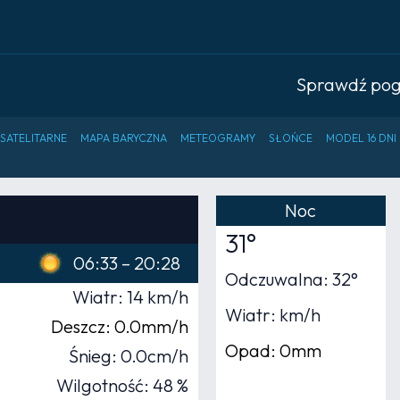
Sprawdź po
 SATELITARNE
MAPA BARYCZNA
METEOGRAMY
SŁOŃCE
MODEL 16 DNI
Noc
31°
06:33 – 20:28
Odczuwalna: 32°
Wiatr: 14 km/h
Wiatr: km/h
Deszcz: 0.0mm/h
Opad: 0mm
Śnieg: 0.0cm/h
Wilgotność: 48 %