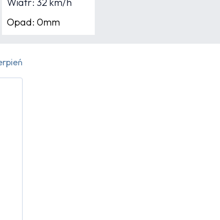
Wiatr: 32 km/h
Opad: 0mm
erpień