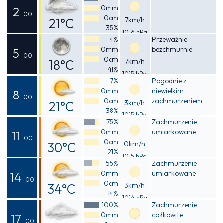
0mm
2
: 00
0cm
21°C
7km/h
35%
1016 hPa
Odczuwalna
4%
Przeważnie
0mm
bezchmurnie
20°C
5
: 00
0cm
18°C
7km/h
41%
1015 hPa
Odczuwalna
7%
Pogodnie z
0mm
niewielkim
17°C
8
: 00
0cm
zachmurzeniem
21°C
3km/h
38%
1015 hPa
Odczuwalna
75%
Zachmurzenie
0mm
umiarkowane
20°C
11
: 00
0cm
30°C
0km/h
21%
1015 hPa
Odczuwalna
55%
Zachmurzenie
0mm
umiarkowane
28°C
14
: 00
0cm
34°C
3km/h
14%
1014 hPa
Odczuwalna
100%
Zachmurzenie
0mm
całkowite
32°C
17
: 00