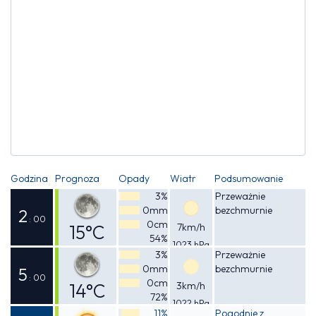
Godzina
Prognoza
Opady
Wiatr
Podsumowanie
3%
Przeważnie
0mm
bezchmurnie
2
: 00
0cm
15°C
7km/h
54%
1023 hPa
Odczuwalna
3%
Przeważnie
0mm
bezchmurnie
14°C
5
: 00
0cm
14°C
3km/h
72%
1022 hPa
Odczuwalna
11%
Pogodnie z