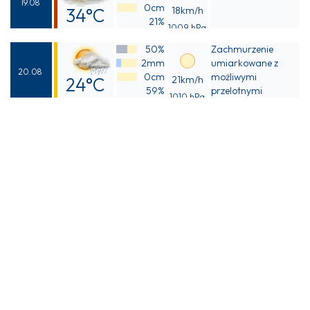
19.08
0cm
34°C
18km/h
21%
1009 hPa
Odczuwalna
50%
Zachmurzenie
32°C
2mm
umiarkowane z
20.08
0cm
możliwymi
24°C
21km/h
59%
przelotnymi
1010 hPa
Odczuwalna
opadami deszczu
24°C