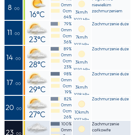
0mm
niewielkim
13°C
8
: 00
0cm
zachmurzeniem
16°C
3km/h
64%
1022 hPa
Odczuwalna
79%
Zachmurzenie duże
0mm
16°C
11
: 00
0cm
23°C
7km/h
36%
1021 hPa
Odczuwalna
89%
Zachmurzenie duże
0mm
23°C
14
: 00
0cm
28°C
3km/h
23%
1020 hPa
Odczuwalna
98%
Zachmurzenie duże
0mm
27°C
17
: 00
0cm
29°C
3km/h
19%
1018 hPa
Odczuwalna
82%
Zachmurzenie duże
0mm
28°C
20
: 00
0cm
27°C
10km/h
26%
1017 hPa
Odczuwalna
100%
Zachmurzenie
0mm
całkowite
27°C
23
: 00