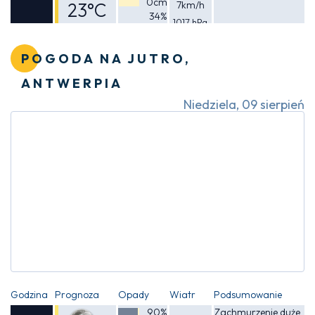
0cm
23°C
7km/h
34%
1017 hPa
Odczuwalna
22°C
POGODA NA JUTRO,
ANTWERPIA
Niedziela, 09 sierpień
Godzina
Prognoza
Opady
Wiatr
Podsumowanie
90%
Zachmurzenie duże