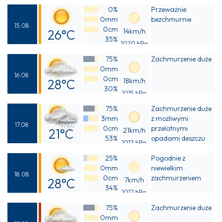
0%
Przeważnie
28°C
0mm
bezchmurnie
15.08
0cm
26°C
14km/h
35%
1020 hPa
Odczuwalna
75%
Zachmurzenie duże
25°C
0mm
16.08
0cm
28°C
18km/h
30%
1015 hPa
Odczuwalna
75%
Zachmurzenie duże
27°C
3mm
z możliwymi
17.08
0cm
przelotnymi
21°C
21km/h
53%
opadami deszczu
1012 hPa
Odczuwalna
25%
Pogodnie z
21°C
0mm
niewielkim
18.08
0cm
zachmurzeniem
28°C
7km/h
34%
1017 hPa
Odczuwalna
75%
Zachmurzenie duże
27°C
0mm