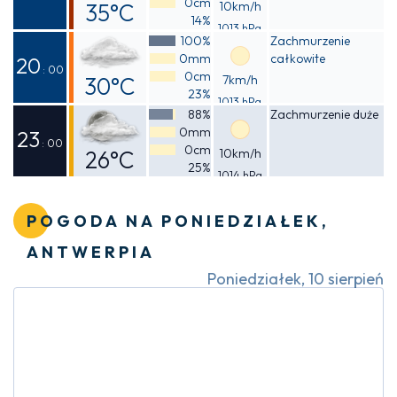
0cm
35°C
10km/h
14%
1013 hPa
Odczuwalna
100%
Zachmurzenie
0mm
całkowite
33°C
20
: 00
0cm
30°C
7km/h
23%
1013 hPa
Odczuwalna
88%
Zachmurzenie duże
0mm
28°C
23
: 00
0cm
26°C
10km/h
25%
1014 hPa
Odczuwalna
25°C
POGODA NA PONIEDZIAŁEK,
ANTWERPIA
Poniedziałek, 10 sierpień