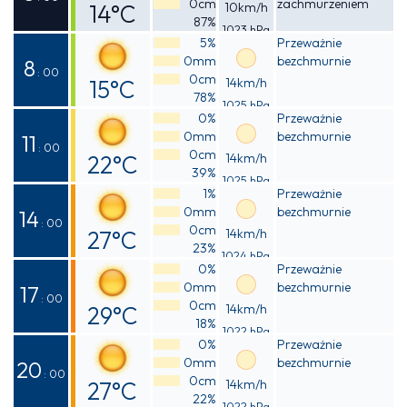
0cm
zachmurzeniem
14°C
10km/h
87%
1023 hPa
Odczuwalna
5%
Przeważnie
0mm
bezchmurnie
14°C
8
: 00
0cm
15°C
14km/h
78%
1025 hPa
Odczuwalna
0%
Przeważnie
0mm
bezchmurnie
15°C
11
: 00
0cm
22°C
14km/h
39%
1025 hPa
Odczuwalna
1%
Przeważnie
0mm
bezchmurnie
21°C
14
: 00
0cm
27°C
14km/h
23%
1024 hPa
Odczuwalna
0%
Przeważnie
0mm
bezchmurnie
26°C
17
: 00
0cm
29°C
14km/h
18%
1022 hPa
Odczuwalna
0%
Przeważnie
0mm
bezchmurnie
27°C
20
: 00
0cm
27°C
14km/h
22%
1022 hPa