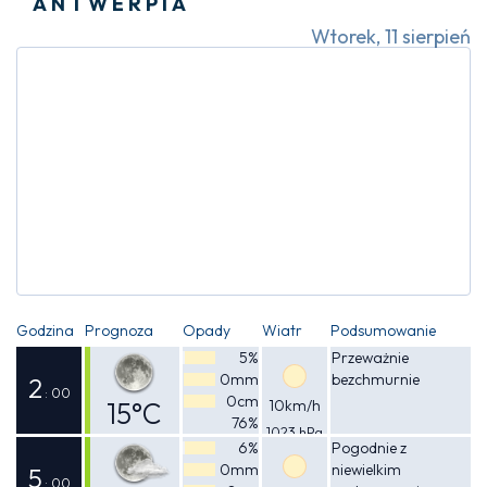
ANTWERPIA
Wtorek, 11 sierpień
Godzina
Prognoza
Opady
Wiatr
Podsumowanie
5%
Przeważnie
0mm
bezchmurnie
2
: 00
0cm
15°C
10km/h
76%
1023 hPa
Odczuwalna
6%
Pogodnie z
0mm
niewielkim
15°C
5
: 00