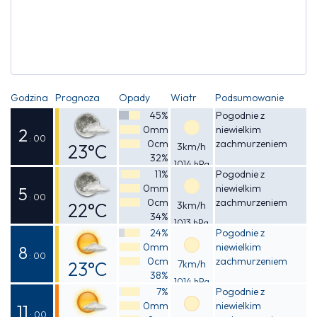
Godzina
Prognoza
Opady
Wiatr
Podsumowanie
45%
Pogodnie z
0mm
niewielkim
2
: 00
0cm
zachmurzeniem
23°C
3km/h
32%
1014 hPa
Odczuwalna
11%
Pogodnie z
0mm
niewielkim
22°C
5
: 00
0cm
zachmurzeniem
22°C
3km/h
34%
1013 hPa
Odczuwalna
24%
Pogodnie z
0mm
niewielkim
21°C
8
: 00
0cm
zachmurzeniem
23°C
7km/h
38%
1014 hPa
Odczuwalna
7%
Pogodnie z
0mm
niewielkim
22°C
11
: 00