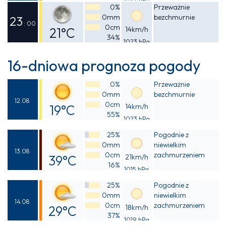
Odczuwalna
0%
Przeważnie
0mm
bezchmurnie
27°C
23
: 00
0cm
21°C
14km/h
34%
1023 hPa
Odczuwalna
20°C
16-dniowa prognoza pogody
0%
Przeważnie
0mm
bezchmurnie
12.08
0cm
19°C
14km/h
55%
1023 hPa
Odczuwalna
25%
Pogodnie z
18°C
0mm
niewielkim
13.08
0cm
zachmurzeniem
39°C
21km/h
16%
1015 hPa
Odczuwalna
25%
Pogodnie z
37°C
0mm
niewielkim
14.08
0cm
zachmurzeniem
29°C
18km/h
37%
1019 hPa
Odczuwalna