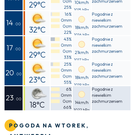
0cm
zachmurzeniem
29°C
10km/h
25%
1015 hPa
Odczuwalna
16%
Pogodnie z
0mm
niewielkim
28°C
14
: 00
0cm
zachmurzeniem
32°C
18km/h
22%
1016 hPa
Odczuwalna
43%
Pogodnie z
0mm
niewielkim
30°C
17
: 00
0cm
zachmurzeniem
29°C
21km/h
33%
1017 hPa
Odczuwalna
25%
Pogodnie z
0mm
niewielkim
28°C
20
: 00
0cm
zachmurzeniem
23°C
18km/h
55%
1019 hPa
Odczuwalna
6%
Pogodnie z
0mm
niewielkim
23°C
23
: 00
0cm
zachmurzeniem
18°C
14km/h
66%
1022 hPa
Odczuwalna
18°C
POGODA NA WTOREK,