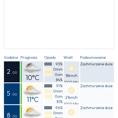
Godzina
Prognoza
Opady
Wiatr
Podsumowanie
93%
Zachmurzenie duże
0mm
2
: 00
0cm
10°C
18km/h
84%
1003 hPa
Odczuwalna
97%
Zachmurzenie duże
0mm
8°C
5
: 00
0cm
11°C
21km/h
81%
1000 hPa
Odczuwalna
96%
Zachmurzenie duże
0mm
10°C
8
: 00