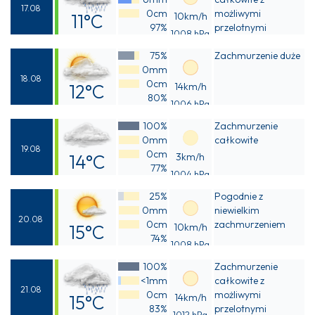
17.08
0cm
możliwymi
11°C
10km/h
97%
przelotnymi
1008 hPa
Odczuwalna
opadami deszczu
75%
Zachmurzenie duże
11°C
0mm
18.08
0cm
12°C
14km/h
80%
1006 hPa
Odczuwalna
100%
Zachmurzenie
12°C
0mm
całkowite
19.08
0cm
14°C
3km/h
77%
1004 hPa
Odczuwalna
25%
Pogodnie z
13°C
0mm
niewielkim
20.08
0cm
zachmurzeniem
15°C
10km/h
74%
1008 hPa
Odczuwalna
100%
Zachmurzenie
14°C
<1mm
całkowite z
21.08
0cm
możliwymi
15°C
14km/h
83%
przelotnymi
1012 hPa