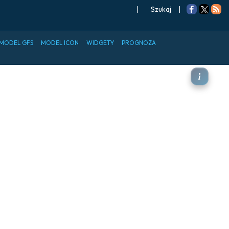
|
Szukaj
|
MODEL GFS
MODEL ICON
WIDGETY
PROGNOZA