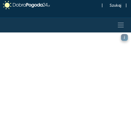
|
Szukaj
|