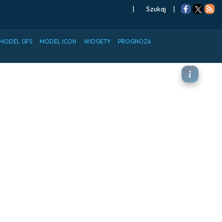
|
Szukaj
|
MODEL GFS
MODEL ICON
WIDGETY
PROGNOZA