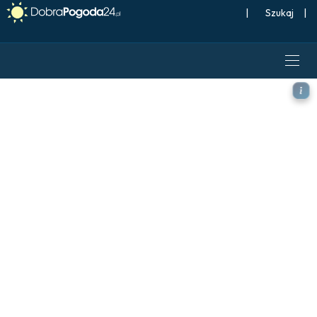
|
Szukaj
|