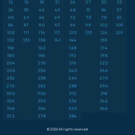
Brazylia
12
15
18
21
24
27
30
33
Maksymalne Porywy Wiatru
36
39
42
45
48
51
54
57
Europa
Opady, chmury i ciśnienie
60
63
66
69
72
75
78
81
Francja
84
87
90
93
96
99
102
105
Pokrywa śnieżna
Grecja
108
111
114
117
120
123
126
129
Porywy wiatru
132
135
138
141
144
150
Hiszpania
Punkt rosy na 2 m
156
162
168
174
Islandia
Suma opadów
180
186
192
198
Japonia
204
210
216
222
Temperatura na 2 m
Karaiby
228
234
240
246
Temperatura na 500 hPa
252
258
264
270
Meksyk
Temperatura na 850 hPa
276
282
288
294
Niemcy
300
306
312
318
Wiatr na 10 m
Polska
324
330
336
342
Wiatr na 300 hPa (prąd strumieniowy)
Skandynawia
348
354
360
366
Wysokość geopotencjalna na poziomie 500 hPa
372
378
384
Stany Zjednoczone
Szwajcaria
© 2026 All rights reserved.