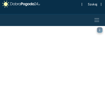
|
Szukaj
|