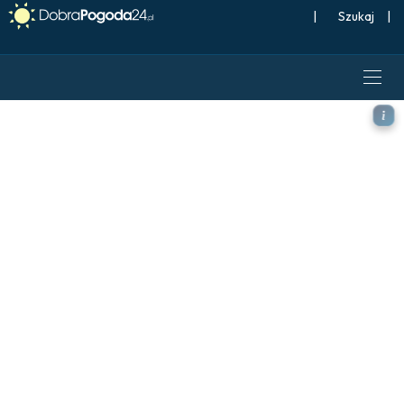
|
Szukaj
|