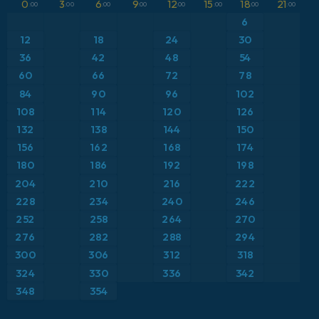
0
3
6
9
12
15
18
21
ICON Niemcy 2 km
Ciśnienie
:00
:00
:00
:00
:00
:00
:00
:00
Bliski Wschód
6
Opady, chmury i ciśnienie
Brazylia
12
18
24
30
Punkt rosy na 2 m
36
42
48
54
Europa
Suma opadów
60
66
72
78
Francja
84
90
96
102
Temperatura na 2 m
Grecja
108
114
120
126
Temperatura na 500 hPa
132
138
144
150
Hiszpania
Temperatura na 850 hPa
156
162
168
174
Islandia
Wiatr na 10 m
180
186
192
198
Japonia
204
210
216
222
Wiatr na 300 hPa (prąd strumieniowy)
Karaiby
228
234
240
246
Wysokość geopotencjalna na poziomie 500 hPa
252
258
264
270
Meksyk
276
282
288
294
Niemcy
300
306
312
318
Polska
324
330
336
342
Skandynawia
348
354
Stany Zjednoczone