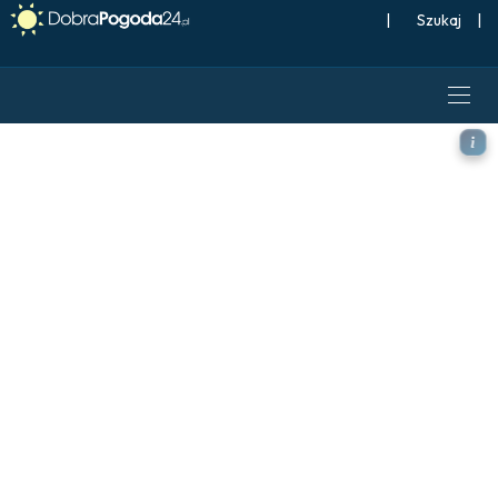
|
Szukaj
|