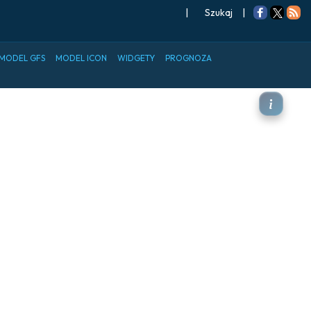
|
Szukaj
|
MODEL GFS
MODEL ICON
WIDGETY
PROGNOZA