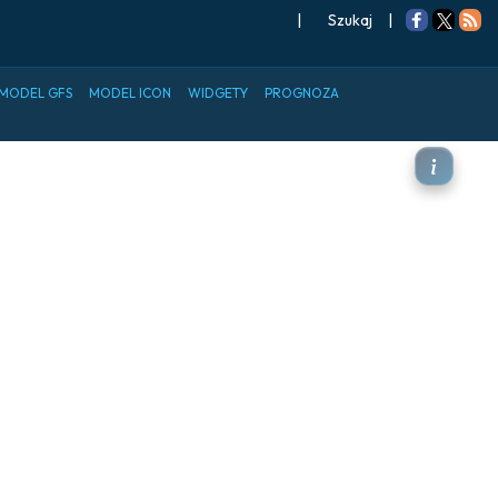
|
Szukaj
|
MODEL GFS
MODEL ICON
WIDGETY
PROGNOZA